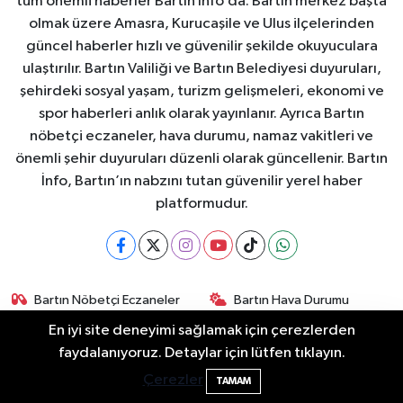
tüm önemli haberler Bartın İnfo’da. Bartın merkez başta
olmak üzere Amasra, Kurucaşile ve Ulus ilçelerinden
güncel haberler hızlı ve güvenilir şekilde okuyuculara
ulaştırılır. Bartın Valiliği ve Bartın Belediyesi duyuruları,
şehirdeki sosyal yaşam, turizm gelişmeleri, ekonomi ve
spor haberleri anlık olarak yayınlanır. Ayrıca Bartın
nöbetçi eczaneler, hava durumu, namaz vakitleri ve
önemli şehir duyuruları düzenli olarak güncellenir. Bartın
İnfo, Bartın’ın nabzını tutan güvenilir yerel haber
platformudur.
Bartın Nöbetçi Eczaneler
Bartın Hava Durumu
En iyi site deneyimi sağlamak için çerezlerden
Bartin Namaz Vakitleri
Bartın Trafik Yoğunluk
2 Buzağı Hediyeli Bal Festivalinde Hande
11:43
faydalanıyoruz. Detaylar için lütfen tıklayın.
Haritası
Ünsal Sahne Alacak
Çerezler
TAMAM