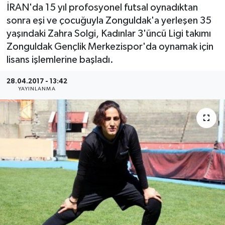
İRAN'da 15 yıl profosyonel futsal oynadıktan
Medya
sonra eşi ve çocuğuyla Zonguldak'a yerleşen 35
yaşındaki Zahra Solgi, Kadınlar 3'üncü Ligi takımı
Sağlık
Zonguldak Gençlik Merkezispor'da oynamak için
lisans işlemlerine başladı.
Sinema
28.04.2017 - 13:42
YAYINLANMA
Sivil Toplum
Siyaset
Spor
Tarım
Turizm
Yaşam