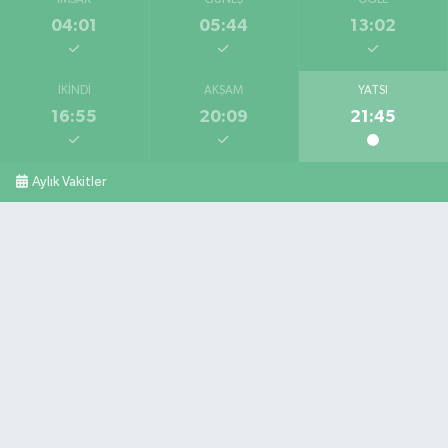
İMSAK
GÜNEŞ
ÖĞLE
04:01
05:44
13:02
İKINDI
AKŞAM
YATSI
16:55
20:09
21:45
Aylık Vakitler