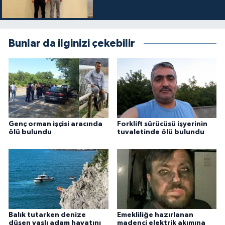
Bunlar da ilginizi çekebilir
Genç orman işçisi aracında
Forklift sürücüsü işyerinin
ölü bulundu
tuvaletinde ölü bulundu
Balık tutarken denize
Emekliliğe hazırlanan
düşen yaşlı adam hayatını
madenci elektrik akımına