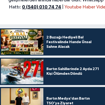
gelişmelerden anında haberdar olun.
Whatsapp 
Hattı:
0 (540) 010 74 74
|
Youtube Haber Vide
2 Buzağı Hediyeli Bal
Festivalinde Hande Ünsal
Sahne Alacak
Bartın Sahillerinde 2 Ayda 271
Kişi Ölümden Döndü
Bartın Medya’dan Bartın
TSO’ya Ziyaret