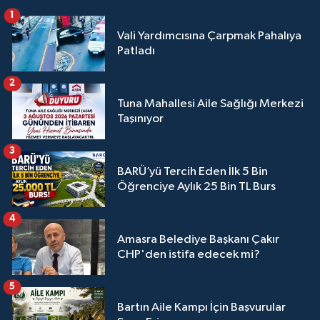
1
Vali Yardımcısına Çarpmak Pahalıya
Patladı
2
Tuna Mahallesi Aile Sağlığı Merkezi
Taşınıyor
3
BARÜ’yü Tercih Eden İlk 5 Bin
Öğrenciye Aylık 25 Bin TL Burs
4
Amasra Belediye Başkanı Çakır
CHP'den istifa edecek mi?
5
Bartın Aile Kampı İçin Başvurular