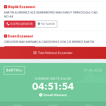
Büyük Eczanesi
BARTIN ILI MERKEZ ILÇE KEMERKÖPRÜ MAH.DAVUT FIRINCIOGLU CAD.
NO:44
0 (378) 228 00 36
Yol Tarifi Al
Esen Eczanesi
ORDUYERİ MAH.KAYNARCA CADDESİ665.SOK.2 B MERKEZ BARTIN
0 (378) 502 33 32
Yol Tarifi Al
Tüm Nöbetçi Eczaneler
Çolpak Eczanesi
Şiremirçavuş Mahallesi, Kırıkçı Zeliha Ana Sokak No:20 8 Merkez Bartın
BARTIN
07.08.2026
0 (378) 227 85 45
Yol Tarifi Al
SONRAKI VAKTE KALAN
04:51:53
İmsak Namazı