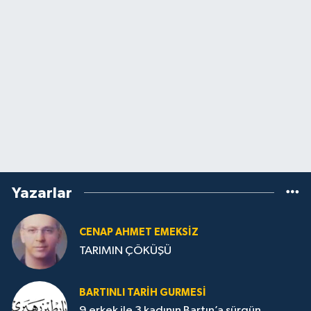
Yazarlar
CENAP AHMET EMEKSİZ
TARIMIN ÇÖKÜŞÜ
BARTINLI TARIH GURMESI
9 erkek ile 3 kadının Bartın’a sürgün