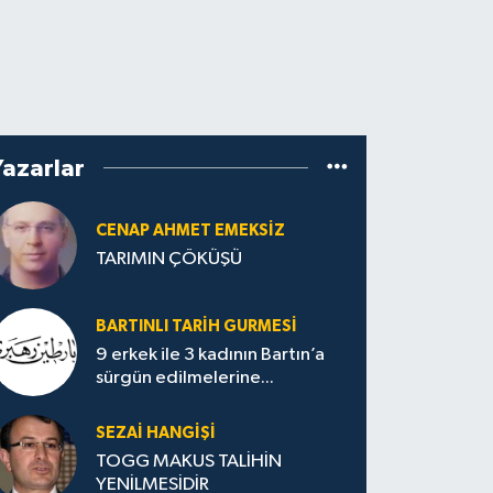
Yazarlar
CENAP AHMET EMEKSİZ
TARIMIN ÇÖKÜŞÜ
BARTINLI TARIH GURMESI
9 erkek ile 3 kadının Bartın’a
sürgün edilmelerine...
SEZAI HANGİŞİ
TOGG MAKUS TALİHİN
YENİLMESİDİR