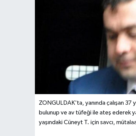
Medya
Sağlık
Sinema
Sivil Toplum
Siyaset
Spor
ZONGULDAK'ta, yanında çalışan 37 yaşı
Tarım
bulunup ve av tüfeği ile ateş ederek ya
Turizm
yaşındaki Cüneyt T. için savcı, mütalaa
Yaşam