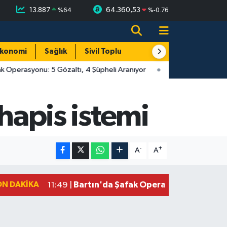
13.887
64.360,53
%
64
%
-0.76
konomi
Sağlık
Sivil Toplum
Turizm
Yerel
 Operasyonu: 5 Gözaltı, 4 Şüpheli Aranıyor
 hapis istemi
-
+
A
A
ON DAKIKA
Bartın'da Şafak Operasyonu: 5 Gözalt
11:49 |