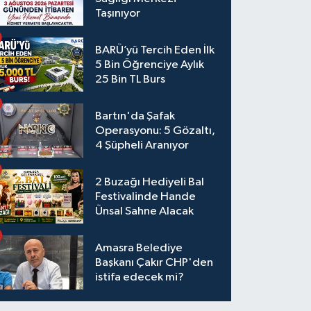
Taşınıyor
BARÜ’yü Tercih Eden İlk
5 Bin Öğrenciye Aylık
25 Bin TL Burs
Bartın'da Şafak
Operasyonu: 5 Gözaltı,
4 Şüpheli Aranıyor
2 Buzağı Hediyeli Bal
Festivalinde Hande
Ünsal Sahne Alacak
Amasra Belediye
Başkanı Çakır CHP'den
istifa edecek mi?