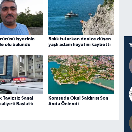
ürücüsü işyerinin
Balık tutarken denize düşen
de ölü bulundu
yaşlı adam hayatını kaybetti
k Tavizsiz Sanal
Komşuda Okul Saldırısı Son
aliyeti Başlattı
Anda Önlendi