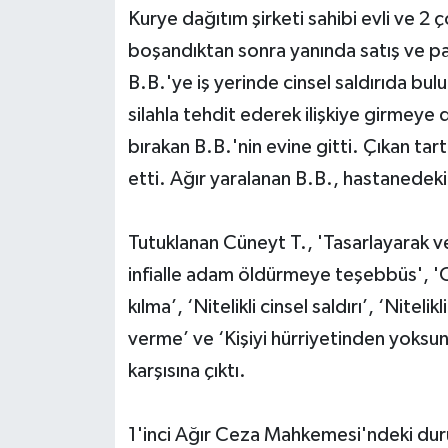
Kurye dağıtım şirketi sahibi evli ve 2
Yerel Yönetimler
boşandıktan sonra yanında satış ve pa
B.B.'ye iş yerinde cinsel saldırıda bul
DÜNYA
silahla tehdit ederek ilişkiye girmeye 
bırakan B.B.'nin evine gitti. Çıkan tar
YEREL
etti. Ağır yaralanan B.B., hastanedeki
Tutuklanan Cüneyt T., 'Tasarlayarak 
infialle adam öldürmeye teşebbüs', 'C
kılma’, ‘Nitelikli cinsel saldırı’, ‘Niteli
verme’ ve ‘Kişiyi hürriyetinden yoksun
karşısına çıktı.
1'inci Ağır Ceza Mahkemesi'ndeki dur