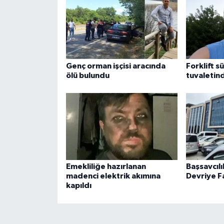
Genç orman işçisi aracında
Forklift s
ölü bulundu
tuvaletin
Emekliliğe hazırlanan
Başsavcılı
madenci elektrik akımına
Devriye Fa
kapıldı