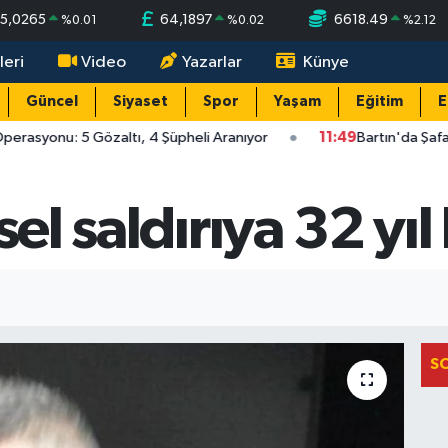
5,0265
64,1897
6618.49
%
0.01
%
0.02
%
2.12
leri
Video
Yazarlar
Künye
Güncel
Siyaset
Spor
Yaşam
Eğitim
E
erasyonu: 5 Gözaltı, 4 Şüpheli Aranıyor
11:49
Bartın'da Şafak
sel saldırıya 32 yıl
S