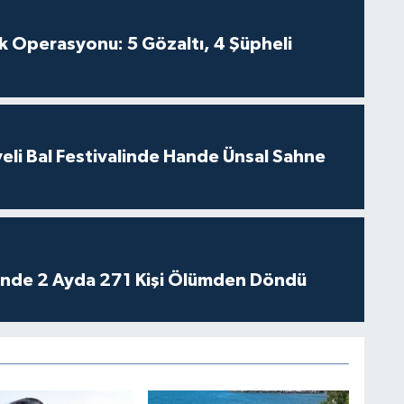
k Operasyonu: 5 Gözaltı, 4 Şüpheli
eli Bal Festivalinde Hande Ünsal Sahne
rinde 2 Ayda 271 Kişi Ölümden Döndü