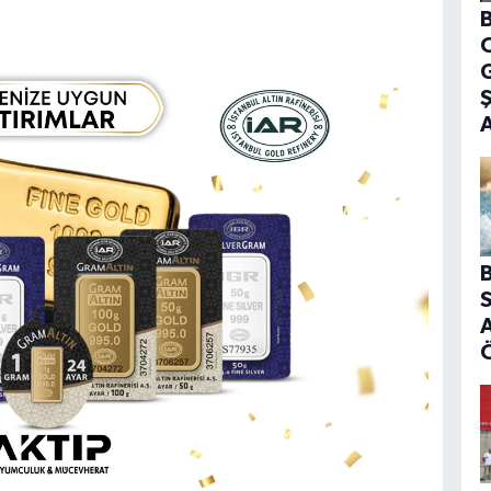
B
G
B
S
A