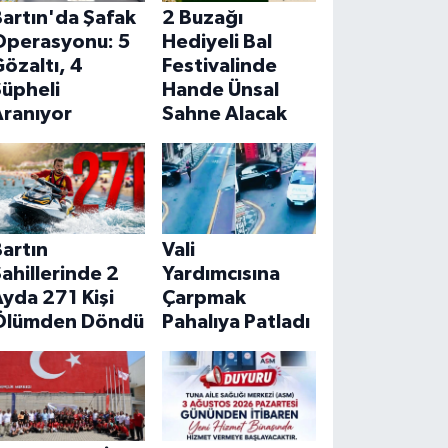
artın'da Şafak
2 Buzağı
Operasyonu: 5
Hediyeli Bal
özaltı, 4
Festivalinde
Şüpheli
Hande Ünsal
Aranıyor
Sahne Alacak
artın
Vali
ahillerinde 2
Yardımcısına
yda 271 Kişi
Çarpmak
Ölümden Döndü
Pahalıya Patladı