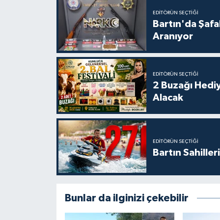
EDITÖRÜN SEÇTIĞI
Bartın'da Şafa
Aranıyor
EDITÖRÜN SEÇTIĞI
2 Buzağı Hediy
Alacak
EDITÖRÜN SEÇTIĞI
Bartın Sahille
Bunlar da ilginizi çekebilir