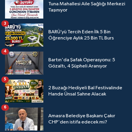
Tuna Mahallesi Aile Sağlığı Merkezi
Taşınıyor
3
BARÜ’yü Tercih Eden İlk 5 Bin
Öğrenciye Aylık 25 Bin TL Burs
4
Bartın'da Şafak Operasyonu: 5
Gözaltı, 4 Şüpheli Aranıyor
5
2 Buzağı Hediyeli Bal Festivalinde
Hande Ünsal Sahne Alacak
6
Amasra Belediye Başkanı Çakır
CHP'den istifa edecek mi?