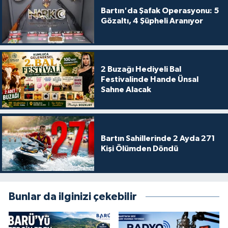
Bartın'da Şafak Operasyonu: 5
Gözaltı, 4 Şüpheli Aranıyor
2 Buzağı Hediyeli Bal
Festivalinde Hande Ünsal
Sahne Alacak
Bartın Sahillerinde 2 Ayda 271
Kişi Ölümden Döndü
Bunlar da ilginizi çekebilir