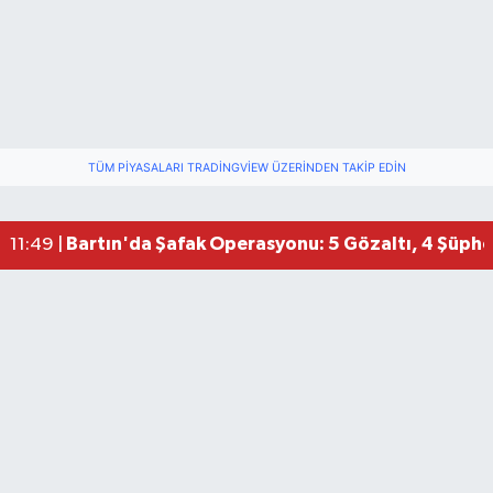
TÜM PIYASALARI TRADINGVIEW ÜZERINDEN TAKIP EDIN
Bartın'da Şafak Operasyonu: 5 Gözaltı, 4 Şüphel
11:49 |