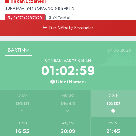
Hakan Eczanesi
TUNA MAH. 844.SOKAK NO:5 B BARTIN
0 (378) 228 70 70
Yol Tarifi Al
Tüm Nöbetçi Eczaneler
BARTIN
07.08.2026
SONRAKI VAKTE KALAN
01:02:57
İkindi Namazı
İMSAK
GÜNEŞ
ÖĞLE
04:01
05:44
13:02
İKINDI
AKŞAM
YATSI
16:55
20:09
21:45