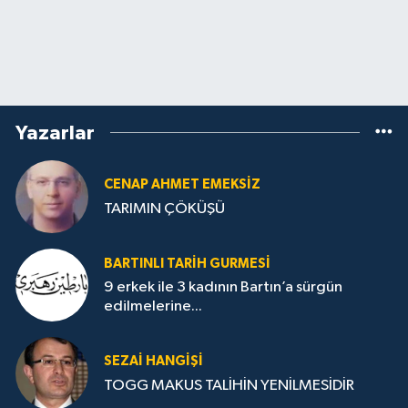
Yazarlar
CENAP AHMET EMEKSİZ
TARIMIN ÇÖKÜŞÜ
BARTINLI TARIH GURMESI
9 erkek ile 3 kadının Bartın’a sürgün
edilmelerine...
SEZAI HANGİŞİ
TOGG MAKUS TALİHİN YENİLMESİDİR