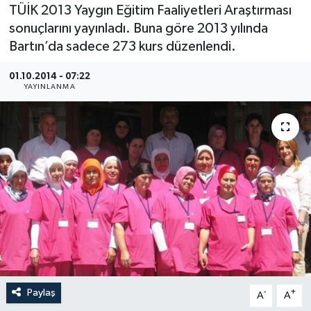
TÜİK 2013 Yaygın Eğitim Faaliyetleri Araştırması
Medya
sonuçlarını yayınladı. Buna göre 2013 yılında
Bartın’da sadece 273 kurs düzenlendi.
Sağlık
01.10.2014 - 07:22
YAYINLANMA
Sinema
Sivil Toplum
Siyaset
Spor
Tarım
Turizm
Paylaş
-
+
A
A
Yaşam