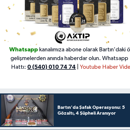
Whatsapp
kanalımıza abone olarak Bartın'daki 
gelişmelerden anında haberdar olun.
Whatsapp 
Hattı:
0 (540) 010 74 74
|
Youtube Haber Vide
Bartın'da Şafak Operasyonu: 5
Gözaltı, 4 Şüpheli Aranıyor