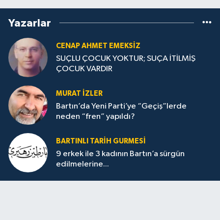
Yazarlar
CENAP AHMET EMEKSİZ
SUÇLU ÇOCUK YOKTUR; SUÇA İTİLMİŞ
ÇOCUK VARDIR
MURAT İZLER
Bartın’da Yeni Parti’ye “Geçiş”lerde
neden “fren” yapıldı?
BARTINLI TARIH GURMESI
9 erkek ile 3 kadının Bartın’a sürgün
edilmelerine...