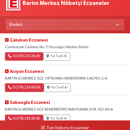
Bartın Merkez Nöbetçi Eczaneler
Çalışkan Eczanesi
Cumhuriyet Caddesi No:11 Kozcağız Merkez Bartın
0 (378) 233 26 48
Yol Tarifi Al
Asıyan Eczanesi
BARTIN ILI MERKEZ ILÇE ORTA MAH.HENDEKYANI CAD.NO:2-A
0 (378) 228 66 99
Yol Tarifi Al
Sakaoglu Eczanesi
BARTIN ILI MERKEZ ILÇE KEMERKÖPRÜ MAH.YUKARI SOK. NO:49-A
0 (378) 228 38 38
Yol Tarifi Al
Tüm Nöbetçi Eczaneler