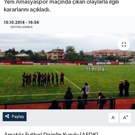
Yeni Amasyaspor maçında çıkan olaylarla ilgili
kararlarını açıkladı.
Medya
10.10.2014 - 16:56
Sağlık
YAYINLANMA
Sinema
Sivil Toplum
Siyaset
Spor
Tarım
Paylaş
-
+
A
A
Turizm
Yaşam
Amatör Futbol Disiplin Kurulu (AFDK)