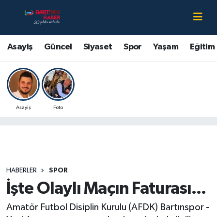
Asayiş
Bartın Nöbetçi Eczaneler
Asayiş
Güncel
Siyaset
Spor
Yaşam
Eğitim
Bartın Hakkında
Bartın Hava Durumu
Çevre
Bartin Namaz Vakitleri
Asayiş
Foto
Eğitim
Bartın Trafik Yoğunluk Haritası
Ekonomi
Süper Lig Puan Durumu ve Fikstür
Güncel
Tüm Manşetler
HABERLER
SPOR
İşte Olaylı Maçın Faturası...
Kültür-Sanat
Son Dakika Haberleri
Amatör Futbol Disiplin Kurulu (AFDK) Bartınspor -
Magazin
Haber Arşivi