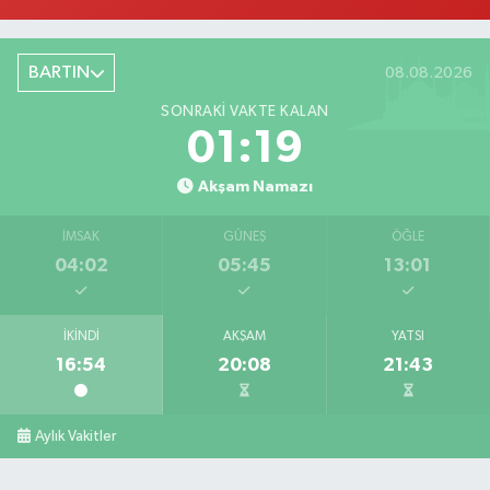
BARTIN
08.08.2026
SONRAKI VAKTE KALAN
01:18
Akşam Namazı
İMSAK
GÜNEŞ
ÖĞLE
04:02
05:45
13:01
İKINDI
AKŞAM
YATSI
16:54
20:08
21:43
Aylık Vakitler