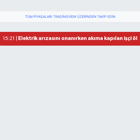
TÜM PIYASALARI TRADINGVIEW ÜZERINDEN TAKIP EDIN
Elektrik arızasını onanırken akıma kapılan işçi öl
15:21 |