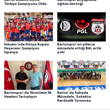
Bartın ANALİG Bocce
Bartınspor altyapısına
Türkiye Şampiyonu Oldu
eğitim desteği
İnkumu'nda Dünya Kupası
Bartınspor'un yıllarca
Heyecanı: Şampiyon
mücadele ettiği BAL artık
İspanya
yok!
Bartınspor'da Yönetimin İlk
Bartın'da Sahada
Hamlesi Tartışılıyor
Mücadele, Sokakta
Kardeşlik Turnuvası