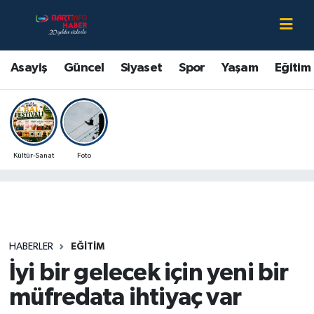
Asayiş
Bartın Nöbetçi Eczaneler
Asayiş
Güncel
Siyaset
Spor
Yaşam
Eğitim
Bartın Hakkında
Bartın Hava Durumu
Çevre
Bartin Namaz Vakitleri
Kültür-Sanat
Foto
Eğitim
Bartın Trafik Yoğunluk Haritası
Ekonomi
Süper Lig Puan Durumu ve Fikstür
Güncel
Tüm Manşetler
HABERLER
EĞITIM
İyi bir gelecek için yeni bir
Kültür-Sanat
Son Dakika Haberleri
müfredata ihtiyaç var
Magazin
Haber Arşivi