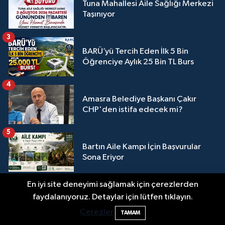
Tuna Mahallesi Aile Sağlığı Merkezi
Taşınıyor
3
BARÜ’yü Tercih Eden İlk 5 Bin
Öğrenciye Aylık 25 Bin TL Burs
4
Amasra Belediye Başkanı Çakır
CHP'den istifa edecek mi?
5
Bartın Aile Kampı İçin Başvurular
Sona Eriyor
6
En iyi site deneyimi sağlamak için çerezlerden
2 Buzağı Hediyeli Bal Festivalinde
2 Buzağı Hediyeli Bal Festivalinde Hande
11:43
faydalanıyoruz. Detaylar için lütfen tıklayın.
Hande Ünsal Sahne Alacak
Ünsal Sahne Alacak
Çerezler
TAMAM