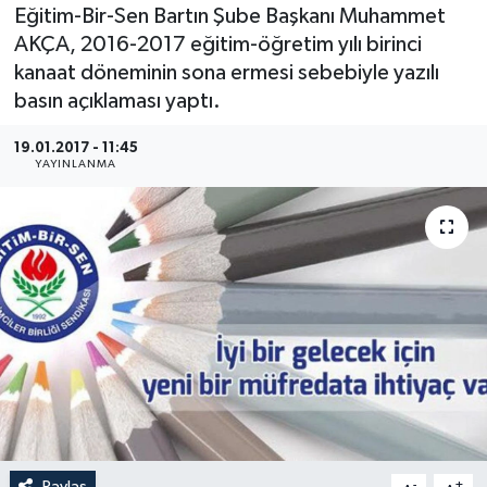
Eğitim-Bir-Sen Bartın Şube Başkanı Muhammet
Medya
AKÇA, 2016-2017 eğitim-öğretim yılı birinci
kanaat döneminin sona ermesi sebebiyle yazılı
Sağlık
basın açıklaması yaptı.
Sinema
19.01.2017 - 11:45
YAYINLANMA
Sivil Toplum
Siyaset
Spor
Tarım
Turizm
Yaşam
Paylaş
-
+