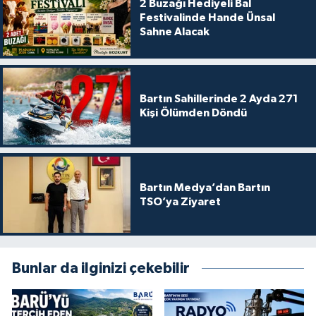
2 Buzağı Hediyeli Bal
Festivalinde Hande Ünsal
Sahne Alacak
Bartın Sahillerinde 2 Ayda 271
Kişi Ölümden Döndü
Bartın Medya’dan Bartın
TSO’ya Ziyaret
Bunlar da ilginizi çekebilir