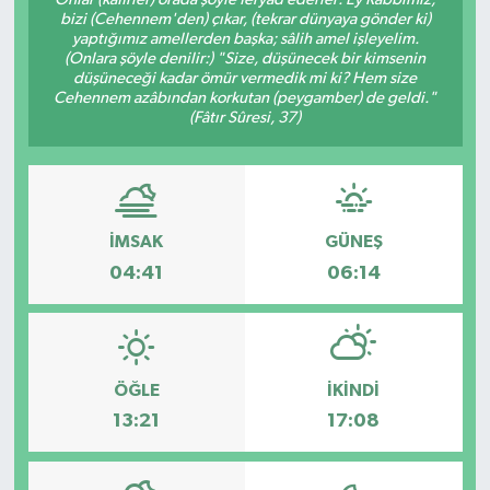
bizi (Cehennem'den) çıkar, (tekrar dünyaya gönder ki)
Medya
yaptığımız amellerden başka; sâlih amel işleyelim.
(Onlara şöyle denilir:) "Size, düşünecek bir kimsenin
düşüneceği kadar ömür vermedik mi ki? Hem size
Sağlık
Cehennem azâbından korkutan (peygamber) de geldi."
(Fâtır Sûresi, 37)
Sinema
Sivil Toplum
İMSAK
GÜNEŞ
Siyaset
04:41
06:14
Spor
Tarım
ÖĞLE
İKINDI
13:21
17:08
Turizm
Yaşam