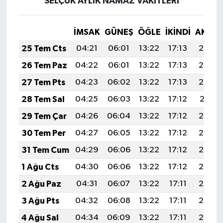
SELÇUK AYLIK NAMAZ VAKITLERI
İMSAK
GÜNEŞ
ÖĞLE
İKINDI
AKŞA
25 Tem Cts
04:21
06:01
13:22
17:13
20:34
26 Tem Paz
04:22
06:01
13:22
17:13
20:33
27 Tem Pts
04:23
06:02
13:22
17:13
20:32
28 Tem Sal
04:25
06:03
13:22
17:12
20:31
29 Tem Çar
04:26
06:04
13:22
17:12
20:30
30 Tem Per
04:27
06:05
13:22
17:12
20:29
31 Tem Cum
04:29
06:06
13:22
17:12
20:28
1 Ağu Cts
04:30
06:06
13:22
17:12
20:27
2 Ağu Paz
04:31
06:07
13:22
17:11
20:27
3 Ağu Pts
04:32
06:08
13:22
17:11
20:26
4 Ağu Sal
04:34
06:09
13:22
17:11
20:24