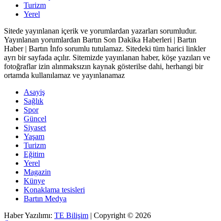
Turizm
Yerel
Sitede yayınlanan içerik ve yorumlardan yazarları sorumludur.
Yayınlanan yorumlardan Bartın Son Dakika Haberleri | Bartın
Haber | Bartın İnfo sorumlu tutulamaz. Sitedeki tüm harici linkler
ayrı bir sayfada açılır. Sitemizde yayınlanan haber, köşe yazıları ve
fotoğraflar izin alınmaksızın kaynak gösterilse dahi, herhangi bir
ortamda kullanılamaz ve yayınlanamaz
Asayiş
Sağlık
Spor
Güncel
Siyaset
Yaşam
Turizm
Eğitim
Yerel
Magazin
Künye
Konaklama tesisleri
Bartın Medya
Haber Yazılımı:
TE Bilişim
| Copyright © 2026