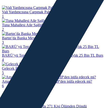
Vali Yardımcısına Çarpmak Pahalıya Patladı
1
Tuna Mahallesi Aile Sağlığı Merkezi Taşınıyor
2
Bartın’da Banka Mevduatı 30 Milyar TL’yi Aştı
3
BARÜ’yü Tercih Eden İlk 5 Bin Öğrenciye Aylık 25 Bin TL Burs
4
Gelecek Partisi Kepenk Kapattı
5
Amasra Belediye Başkanı Çakır CHP'den istifa edecek mi?
6
Kategori Haberler