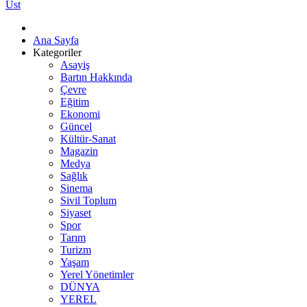
Üst
Ana Sayfa
Kategoriler
Asayiş
Bartın Hakkında
Çevre
Eğitim
Ekonomi
Güncel
Kültür-Sanat
Magazin
Medya
Sağlık
Sinema
Sivil Toplum
Siyaset
Spor
Tarım
Turizm
Yaşam
Yerel Yönetimler
DÜNYA
YEREL