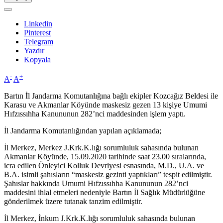
Linkedin
Pinterest
Telegram
Yazdır
Kopyala
-
+
A
A
Bartın İl Jandarma Komutanlığına bağlı ekipler Kozcağız Beldesi ile
Karasu ve Akmanlar Köyünde maskesiz gezen 13 kişiye Umumi
Hıfzıssıhha Kanununun 282’nci maddesinden işlem yaptı.
İl Jandarma Komutanlığından yapılan açıklamada;
İl Merkez, Merkez J.Krk.K.lığı sorumluluk sahasında bulunan
Akmanlar Köyünde, 15.09.2020 tarihinde saat 23.00 sıralarında,
icra edilen Önleyici Kolluk Devriyesi esnasında, M.D., U.A. ve
B.A. isimli şahısların “maskesiz gezinti yaptıkları” tespit edilmiştir.
Şahıslar hakkında Umumi Hıfzıssıhha Kanununun 282’nci
maddesini ihlal etmeleri nedeniyle Bartın İl Sağlık Müdürlüğüne
gönderilmek üzere tutanak tanzim edilmiştir.
İl Merkez, İnkum J.Krk.K.lığı sorumluluk sahasında bulunan