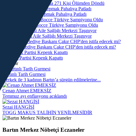
Bartın Sahillerinde 2 Ayda 271 Kişi Ölümden Döndü
Vali Yardımcısına Çarpmak Pahalıya Patladı
Bartın ANALİG Bocce Türkiye Şampiyonu Oldu
Tuna Mahallesi Aile Sağlığı Merkezi Taşınıyor
Amasra Belediye Başkanı Çakır CHP'den istifa edecek mi?
Gelecek Partisi Kepenk Kapattı
Yazarlar
Bartınlı Tarih Gurmesi
9 erkek ile 3 kadının Bartın’a sürgün edilmelerine...
Cenap Ahmet EMEKSİZ
Temmuz ayı enflasyonu açıklandı
Sezai HANGİŞİ
TOGG MAKUS TALİHİN YENİLMESİDİR
Bartın Merkez Nöbetçi Eczaneler