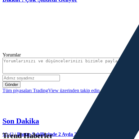
Yorumlar
Gönder
Tüm piyasaları TradingView üzerinden takip edin
Son Dakika
10:43 |
Trend Haberler
Bartın Sahillerinde 2 Ayda 271 Kişi Ölümden Döndü