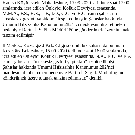
Karasu Köyü İskele Mahallesinde, 15.09.2020 tarihinde saat 17.00
sıralarında, icra edilen Önleyici Kolluk Devriyesi esnasında,
M.M.A., F.S., H.S., T.F., İ.Ö., C.Ç. ve B.Ç. isimli şahısların
“maskesiz gezinti yaptıkları” tespit edilmiştir. Şahıslar hakkında
Umumi Hıfzıssıhha Kanununun 282’nci maddesini ihlal etmeleri
nedeniyle Bartın İl Sağlık Müdürlüğüne gönderilmek üzere tutanak
tanzim edilmiştir.
İl Merkez, Kozcağız J.Krk.K.lığı sorumluluk sahasında bulunan
Kozcağız Beldesinde, 15.09.2020 tarihinde saat 16.00 sıralarında,
icra edilen Önleyici Kolluk Devriyesi esnasında, N.A., E.U. ve E.A.
isimli şahısların “maskesiz gezinti yaptıkları” tespit edilmiştir.
Şahıslar hakkında Umumi Hıfzıssıhha Kanununun 282’nci
maddesini ihlal etmeleri nedeniyle Bartın İl Sağlık Müdürlüğüne
gönderilmek üzere tutanak tanzim edilmiştir." denildi.