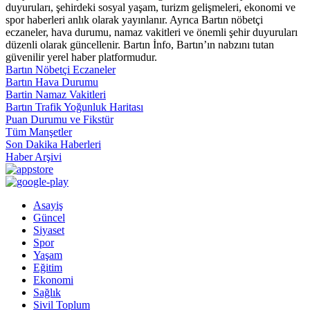
duyuruları, şehirdeki sosyal yaşam, turizm gelişmeleri, ekonomi ve
spor haberleri anlık olarak yayınlanır. Ayrıca Bartın nöbetçi
eczaneler, hava durumu, namaz vakitleri ve önemli şehir duyuruları
düzenli olarak güncellenir. Bartın İnfo, Bartın’ın nabzını tutan
güvenilir yerel haber platformudur.
Bartın Nöbetçi Eczaneler
Bartın Hava Durumu
Bartin Namaz Vakitleri
Bartın Trafik Yoğunluk Haritası
Puan Durumu ve Fikstür
Tüm Manşetler
Son Dakika Haberleri
Haber Arşivi
Asayiş
Güncel
Siyaset
Spor
Yaşam
Eğitim
Ekonomi
Sağlık
Sivil Toplum