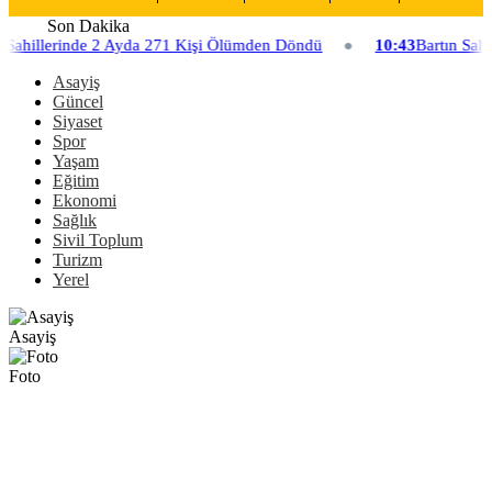
Son Dakika
 Sahillerinde 2 Ayda 271 Kişi Ölümden Döndü
10:43
Bartın Sahi
Asayiş
Güncel
Siyaset
Spor
Yaşam
Eğitim
Ekonomi
Sağlık
Sivil Toplum
Turizm
Yerel
Asayiş
Foto