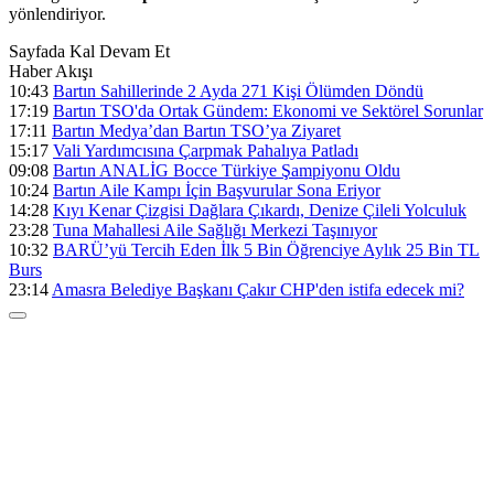
yönlendiriyor.
Sayfada Kal
Devam Et
Haber Akışı
10:43
Bartın Sahillerinde 2 Ayda 271 Kişi Ölümden Döndü
17:19
Bartın TSO'da Ortak Gündem: Ekonomi ve Sektörel Sorunlar
17:11
Bartın Medya’dan Bartın TSO’ya Ziyaret
15:17
Vali Yardımcısına Çarpmak Pahalıya Patladı
09:08
Bartın ANALİG Bocce Türkiye Şampiyonu Oldu
10:24
Bartın Aile Kampı İçin Başvurular Sona Eriyor
14:28
Kıyı Kenar Çizgisi Dağlara Çıkardı, Denize Çileli Yolculuk
23:28
Tuna Mahallesi Aile Sağlığı Merkezi Taşınıyor
10:32
BARÜ’yü Tercih Eden İlk 5 Bin Öğrenciye Aylık 25 Bin TL
Burs
23:14
Amasra Belediye Başkanı Çakır CHP'den istifa edecek mi?