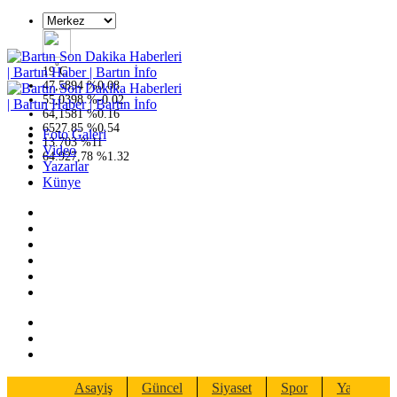
°
19
C
47,5894
%
0.08
55,0398
%
-0.02
64,1581
%
0.16
6527.85
%
0.54
Foto Galeri
13.703
%
11
Video
64.927,78
%
1.32
Yazarlar
Künye
Asayiş
Güncel
Siyaset
Spor
Yaşam