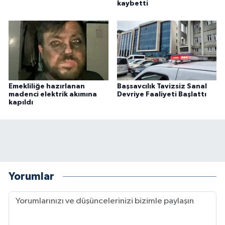
kaybetti
Emekliliğe hazırlanan
Başsavcılık Tavizsiz Sanal
madenci elektrik akımına
Devriye Faaliyeti Başlattı
kapıldı
Yorumlar