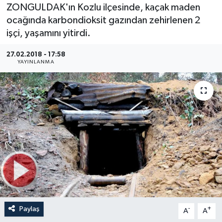
ZONGULDAK'ın Kozlu ilçesinde, kaçak maden
Medya
ocağında karbondioksit gazından zehirlenen 2
işçi, yaşamını yitirdi.
Sağlık
27.02.2018 - 17:58
YAYINLANMA
Sinema
Sivil Toplum
Siyaset
Spor
Tarım
Turizm
Paylaş
-
+
A
A
Yaşam