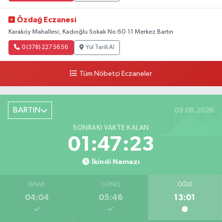
Özdağ Eczanesi
Karaköy Mahallesi, Kadıoğlu Sokak No:60 11 Merkez Bartın
0 (378) 227 56 56
Yol Tarifi Al
Tüm Nöbetçi Eczaneler
BARTIN
09.08.2026
SONRAKI VAKTE KALAN
01:47:22
İkindi Namazı
İMSAK
GÜNEŞ
ÖĞLE
04:04
05:46
13:01