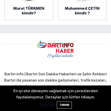
Murat TÜRKMEN
Muhammed ÇETİN
kimdir?
kimdir ?
Bartın info | Bartın Son Dakika Haberleri ve Şehir Rehberi
Bartın’da yaşanan son dakika gelişmeleri, trafik kazaları,
yerel gündem, resmi duyurular ve şehir yaşamına dair
En iyi site deneyimi sağlamak için çerezlerden
tüm önemli haberler Bartın İnfo’da. Bartın merkez başta
Valiliğin yasağına rağmen denize giren
16:30
faydalanıyoruz. Detaylar için lütfen tıklayın.
olmak üzere Amasra, Kurucaşile ve Ulus ilçelerinden
hakem boğuldu
Çerezler
güncel haberler hızlı ve güvenilir şekilde okuyuculara
TAMAM