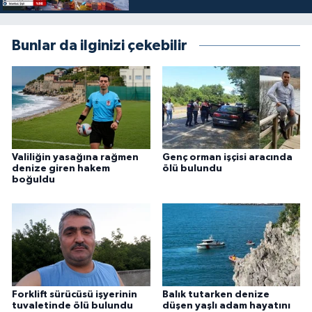
Bunlar da ilginizi çekebilir
Valiliğin yasağına rağmen
Genç orman işçisi aracında
denize giren hakem
ölü bulundu
boğuldu
Forklift sürücüsü işyerinin
Balık tutarken denize
tuvaletinde ölü bulundu
düşen yaşlı adam hayatını