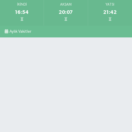
İKINDI
AKŞAM
YATSI
16:54
20:07
21:42
Aylık Vakitler