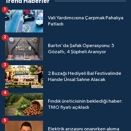
Trend Haberler
1
Vali Yardımcısına Çarpmak Pahalıya
Patladı
2
Bartın'da Şafak Operasyonu: 5
Gözaltı, 4 Şüpheli Aranıyor
3
2 Buzağı Hediyeli Bal Festivalinde
Hande Ünsal Sahne Alacak
4
Fındık üreticisinin beklediği haber:
TMO fiyatı açıkladı
5
Elektrik arızasını onanırken akıma