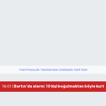
Fındık üreticisinin beklediği haber: TMO fiyatı aç
22:22 |
TÜM PIYASALARI TRADINGVIEW ÜZERINDEN TAKIP EDIN
Valiliğin yasağına rağmen denize giren hakem 
16:30 |
Bartın’da alarm: 10 kişi boğulmaktan böyle kurta
16:01 |
Bartın'da nem oranı yüzde 100'e ulaştı
23:12 |