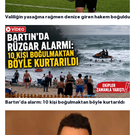
Valiliğin yasağına rağmen denize giren hakem boğuldu
Bartın’da alarm: 10 kişi boğulmaktan böyle kurtarıldı