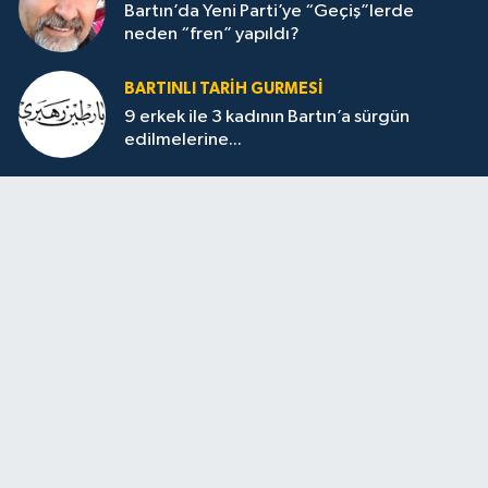
Bartın’da Yeni Parti’ye “Geçiş”lerde
neden “fren” yapıldı?
BARTINLI TARIH GURMESI
9 erkek ile 3 kadının Bartın’a sürgün
edilmelerine...