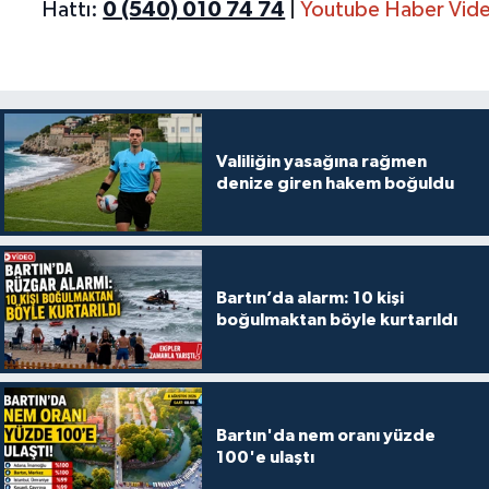
Hattı:
0 (540) 010 74 74
|
Youtube Haber Vide
Valiliğin yasağına rağmen
denize giren hakem boğuldu
Bartın’da alarm: 10 kişi
boğulmaktan böyle kurtarıldı
Bartın'da nem oranı yüzde
100'e ulaştı