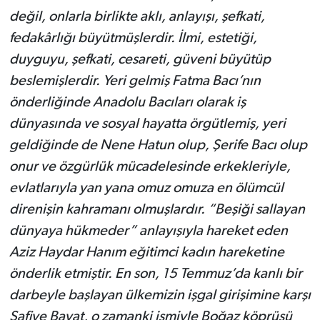
değil, onlarla birlikte aklı, anlayışı, şefkati,
fedakârlığı büyütmüşlerdir. İlmi, estetiği,
duyguyu, şefkati, cesareti, güveni büyütüp
beslemişlerdir. Yeri gelmiş Fatma Bacı’nın
önderliğinde Anadolu Bacıları olarak iş
dünyasında ve sosyal hayatta örgütlemiş, yeri
geldiğinde de Nene Hatun olup, Şerife Bacı olup
onur ve özgürlük mücadelesinde erkekleriyle,
evlatlarıyla yan yana omuz omuza en ölümcül
direnişin kahramanı olmuşlardır. “Beşiği sallayan
dünyaya hükmeder” anlayışıyla hareket eden
Aziz Haydar Hanım eğitimci kadın hareketine
önderlik etmiştir. En son, 15 Temmuz’da kanlı bir
darbeyle başlayan ülkemizin işgal girişimine karşı
Safiye Bayat, o zamanki ismiyle Boğaz köprüsü