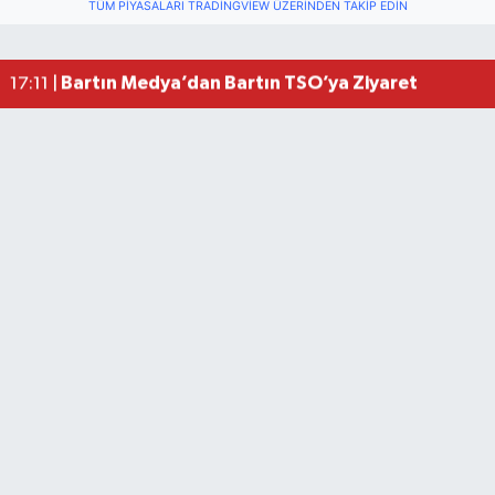
TÜM PIYASALARI TRADINGVIEW ÜZERINDEN TAKIP EDIN
Bartın ANALİG Bocce Türkiye Şampiyonu Oldu
09:08 |
Bartın TSO'da Ortak Gündem: Ekonomi ve Sektö
17:19 |
Bartın Medya’dan Bartın TSO’ya Ziyaret
17:11 |