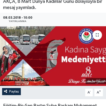
AKÇA, 8 Mart Dünya Kadınlar Günü dolayısıyla bir
mesaj yayımladı.
Medya
08.03.2018 - 10:00
Sağlık
YAYINLANMA
Sinema
Sivil Toplum
Siyaset
Spor
Tarım
Paylaş
-
+
A
A
Turizm
Yaşam
Eğitim-Bir-Sen Bartın Şube Başkanı Muhammet