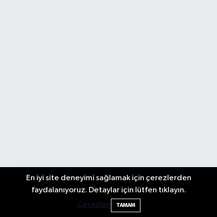
En iyi site deneyimi sağlamak için çerezlerden
Bartın TSO'da Ortak Gündem: Ekonomi
17:19
faydalanıyoruz. Detaylar için lütfen tıklayın.
ve Sektörel Sorunlar
Çerezler
Yazarlar
TAMAM