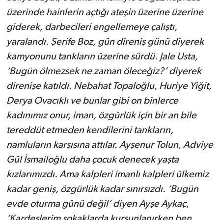
üzerinde hainlerin açtığı ateşin üzerine üzerine
giderek, darbecileri engellemeye çalıştı,
yaralandı. Şerife Boz, gün direniş günü diyerek
kamyonunu tankların üzerine sürdü. Jale Usta,
‘Bugün ölmezsek ne zaman öleceğiz?’ diyerek
direnişe katıldı. Nebahat Topaloğlu, Huriye Yiğit,
Derya Ovacıklı ve bunlar gibi on binlerce
kadınımız onur, iman, özgürlük için bir an bile
tereddüt etmeden kendilerini tankların,
namluların karşısına attılar. Ayşenur Tolun, Adviye
Gül İsmailoğlu daha çocuk denecek yaşta
kızlarımızdı. Ama kalpleri imanlı kalpleri ülkemiz
kadar geniş, özgürlük kadar sınırsızdı. ‘Bugün
evde oturma günü değil’ diyen Ayşe Aykaç,
‘Kardeşlerim sokaklarda kurşunlanırken ben