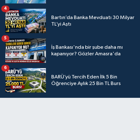
4
Bartın’da Banka Mevduatı 30 Milyar
TL’yi Aştı
5
İş Bankası'nda bir şube daha mı
kapanıyor? Gözler Amasra'da
6
BARÜ’yü Tercih Eden İlk 5 Bin
Öğrenciye Aylık 25 Bin TL Burs