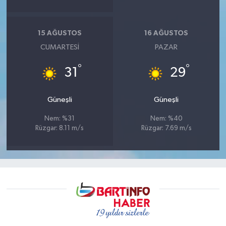
15 AĞUSTOS
16 AĞUSTOS
CUMARTESI
PAZAR
°
°
31
29
Güneşli
Güneşli
Nem: %31
Nem: %40
Rüzgar: 8.11 m/s
Rüzgar: 7.69 m/s