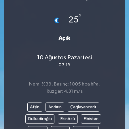
Medya
°
25
Sağlık
Açık
Sinema
Sivil Toplum
10 Ağustos Pazartesi
03:15
Siyaset
Spor
Nem: %39, Basınç: 1005 hpa hPa,
Rüzgar: 4.31 m/s
Tarım
Afşin
Andırın
Çağlayancerit
Turizm
Dulkadiroğlu
Ekinözü
Elbistan
Yaşam