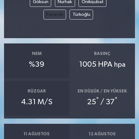
Göksun
Nurhak
Onikişubat
Yerel Yönetimler
Pazarcık
Türkoğlu
DÜNYA
YEREL
NEM
BASINÇ
%39
1005 HPA
hpa
RÜZGAR
EN DÜŞÜK / EN YÜKSEK
°
°
4.31 M/S
25
/ 37
11 AĞUSTOS
12 AĞUSTOS