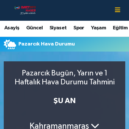
Asayiş
Bartın Nöbetçi Eczaneler
Asayiş
Güncel
Siyaset
Spor
Yaşam
Eğitim
Bartın Hakkında
Bartın Hava Durumu
Pazarcık Hava Durumu
Çevre
Bartin Namaz Vakitleri
Eğitim
Bartın Trafik Yoğunluk Haritası
Pazarcık Bugün, Yarın ve 1
Ekonomi
Süper Lig Puan Durumu ve Fikstür
Haftalık Hava Durumu Tahmini
Güncel
Tüm Manşetler
ŞU AN
Kültür-Sanat
Son Dakika Haberleri
Kahramanmaraş
Magazin
Haber Arşivi