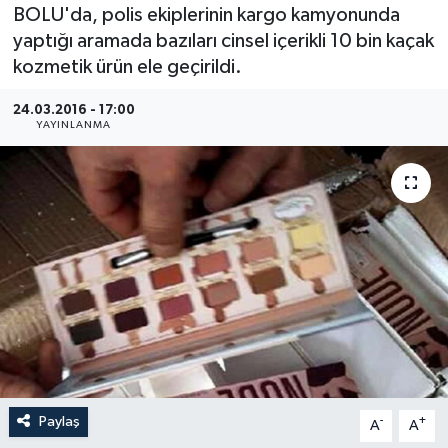
BOLU'da, polis ekiplerinin kargo kamyonunda
Medya
yaptığı aramada bazıları cinsel içerikli 10 bin kaçak
kozmetik ürün ele geçirildi.
Sağlık
24.03.2016 - 17:00
YAYINLANMA
Sinema
Sivil Toplum
Siyaset
Spor
Tarım
Turizm
Paylaş
-
+
A
A
Yaşam