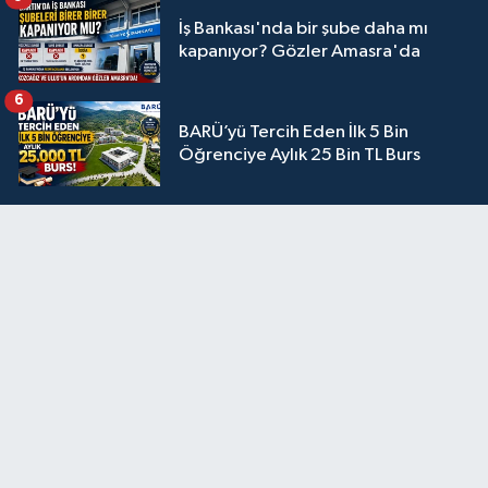
İş Bankası'nda bir şube daha mı
kapanıyor? Gözler Amasra'da
6
BARÜ’yü Tercih Eden İlk 5 Bin
Öğrenciye Aylık 25 Bin TL Burs