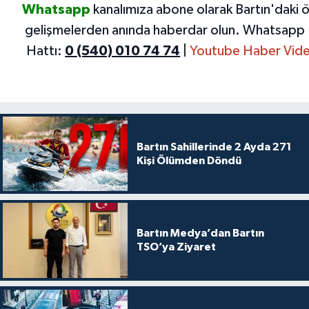
Whatsapp
kanalımıza abone olarak Bartın'daki 
gelişmelerden anında haberdar olun.
Whatsapp 
Hattı:
0 (540) 010 74 74
|
Youtube Haber Vide
Bartın Sahillerinde 2 Ayda 271
Kişi Ölümden Döndü
Bartın Medya’dan Bartın
TSO’ya Ziyaret