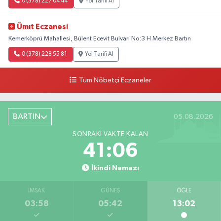
0 (378) 227 04 44
Yol Tarifi Al
Ümıt Eczanesi
Kemerköprü Mahallesi, Bülent Ecevit Bulvarı No:3 H Merkez Bartın
0 (378) 228 55 81
Yol Tarifi Al
Tüm Nöbetçi Eczaneler
BARTIN
05.08.2026
SONRAKI VAKTE KALAN
41:05
İkindi Namazı
İMSAK
GÜNEŞ
ÖĞLE
03:58
05:42
13:02