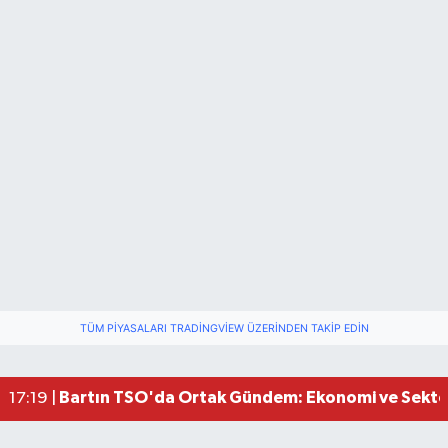
Bartın Medya’dan Bartın TSO’ya Ziyaret
17:11 |
TÜM PIYASALARI TRADINGVIEW ÜZERINDEN TAKIP EDIN
Vali Yardımcısına Çarpmak Pahalıya Patladı
15:17 |
Bartın Sahillerinde 2 Ayda 271 Kişi Ölümden Dö
10:43 |
Bartın TSO'da Ortak Gündem: Ekonomi ve Sektö
17:19 |