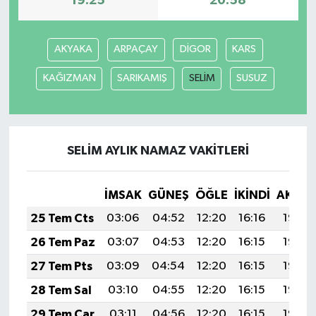
19:25
20:58
Yerel Yönetimler
AKYAKA
ARPAÇAY
DİGOR
KARS
DÜNYA
KAĞIZMAN
SARIKAMIŞ
SELİM
SUSUZ
YEREL
SELİM AYLIK NAMAZ VAKITLERI
İMSAK
GÜNEŞ
ÖĞLE
İKINDI
AKŞA
25 Tem Cts
03:06
04:52
12:20
16:16
19:38
26 Tem Paz
03:07
04:53
12:20
16:15
19:38
27 Tem Pts
03:09
04:54
12:20
16:15
19:37
28 Tem Sal
03:10
04:55
12:20
16:15
19:36
29 Tem Çar
03:11
04:56
12:20
16:15
19:35