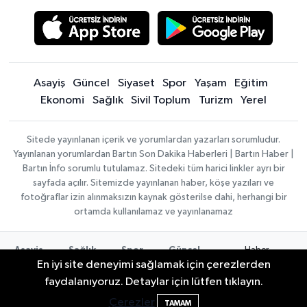
Asayiş
Güncel
Siyaset
Spor
Yaşam
Eğitim
Ekonomi
Sağlık
Sivil Toplum
Turizm
Yerel
Sitede yayınlanan içerik ve yorumlardan yazarları sorumludur.
Yayınlanan yorumlardan Bartın Son Dakika Haberleri | Bartın Haber |
Bartın İnfo sorumlu tutulamaz. Sitedeki tüm harici linkler ayrı bir
sayfada açılır. Sitemizde yayınlanan haber, köşe yazıları ve
fotoğraflar izin alınmaksızın kaynak gösterilse dahi, herhangi bir
ortamda kullanılamaz ve yayınlanamaz
Haber
Asayiş
Sağlık
Spor
Güncel
Yazılımı:
TE
En iyi site deneyimi sağlamak için çerezlerden
Siyaset
Yaşam
Turizm
Eğitim
Bilişim
|
Yerel
Magazin
Künye
faydalanıyoruz. Detaylar için lütfen tıklayın.
Copyright ©
Konaklama tesisleri
Bartın Medya
Çerezler
2026
TAMAM