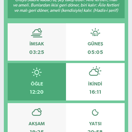
ve ameli. Bunlardan ikisi geri döner, biri kalır: Âile fertleri
Medya
ve malı geri döner, ameli (kendisiyle) kalır. (Hadis-i şerif)
Sağlık
Sinema
İMSAK
GÜNEŞ
03:25
05:05
Sivil Toplum
Siyaset
ÖĞLE
İKINDI
Spor
12:20
16:11
Tarım
Turizm
AKŞAM
YATSI
Yaşam