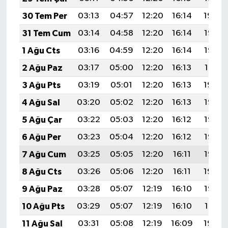
30 Tem Per
03:13
04:57
12:20
16:14
19:34
31 Tem Cum
03:14
04:58
12:20
16:14
19:33
1 Ağu Cts
03:16
04:59
12:20
16:14
19:32
2 Ağu Paz
03:17
05:00
12:20
16:13
19:31
3 Ağu Pts
03:19
05:01
12:20
16:13
19:30
4 Ağu Sal
03:20
05:02
12:20
16:13
19:28
5 Ağu Çar
03:22
05:03
12:20
16:12
19:27
6 Ağu Per
03:23
05:04
12:20
16:12
19:26
7 Ağu Cum
03:25
05:05
12:20
16:11
19:25
8 Ağu Cts
03:26
05:06
12:20
16:11
19:24
9 Ağu Paz
03:28
05:07
12:19
16:10
19:22
10 Ağu Pts
03:29
05:07
12:19
16:10
19:21
11 Ağu Sal
03:31
05:08
12:19
16:09
19:20