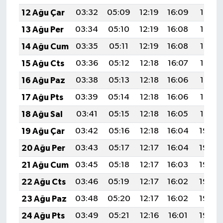
12 Ağu Çar
03:32
05:09
12:19
16:09
19:19
13 Ağu Per
03:34
05:10
12:19
16:08
19:17
14 Ağu Cum
03:35
05:11
12:19
16:08
19:16
15 Ağu Cts
03:36
05:12
12:18
16:07
19:15
16 Ağu Paz
03:38
05:13
12:18
16:06
19:13
17 Ağu Pts
03:39
05:14
12:18
16:06
19:12
18 Ağu Sal
03:41
05:15
12:18
16:05
19:10
19 Ağu Çar
03:42
05:16
12:18
16:04
19:09
20 Ağu Per
03:43
05:17
12:17
16:04
19:08
21 Ağu Cum
03:45
05:18
12:17
16:03
19:06
22 Ağu Cts
03:46
05:19
12:17
16:02
19:05
23 Ağu Paz
03:48
05:20
12:17
16:02
19:03
24 Ağu Pts
03:49
05:21
12:16
16:01
19:02