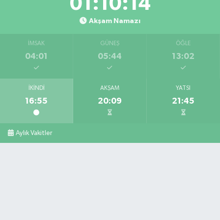
01:10:13
Akşam Namazı
İMSAK
GÜNEŞ
ÖĞLE
04:01
05:44
13:02
İKINDI
AKŞAM
YATSI
16:55
20:09
21:45
Aylık Vakitler