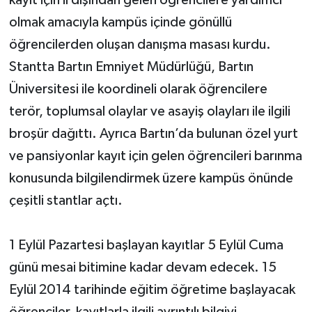
olmak amacıyla kampüs içinde gönüllü
öğrencilerden oluşan danışma masası kurdu.
Stantta Bartın Emniyet Müdürlüğü, Bartın
Üniversitesi ile koordineli olarak öğrencilere
terör, toplumsal olaylar ve asayiş olayları ile ilgili
broşür dağıttı. Ayrıca Bartın’da bulunan özel yurt
ve pansiyonlar kayıt için gelen öğrencileri barınma
konusunda bilgilendirmek üzere kampüs önünde
çeşitli stantlar açtı.
1 Eylül Pazartesi başlayan kayıtlar 5 Eylül Cuma
günü mesai bitimine kadar devam edecek. 15
Eylül 2014 tarihinde eğitim öğretime başlayacak
öğrenciler, kayıtlarla ilgili ayrıntılı bilgiyi