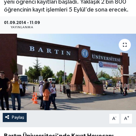
yeni öğrenci kayıtları başladı. Yaklaşık 2 bin 800
öğrencinin kayıt işlemleri 5 Eylül’de sona erecek.
Medya
01.09.2014 - 11:09
Sağlık
YAYINLANMA
Sinema
Sivil Toplum
Siyaset
Spor
Tarım
Paylaş
-
+
A
A
Turizm
Yaşam
Bartın Üniversitesi'nde Kayıt Heyecanı