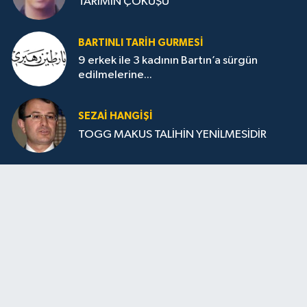
TARIMIN ÇÖKÜŞÜ
BARTINLI TARIH GURMESI
9 erkek ile 3 kadının Bartın’a sürgün
edilmelerine...
SEZAI HANGİŞİ
TOGG MAKUS TALİHİN YENİLMESİDİR