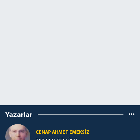
Yazarlar
CENAP AHMET EMEKSİZ