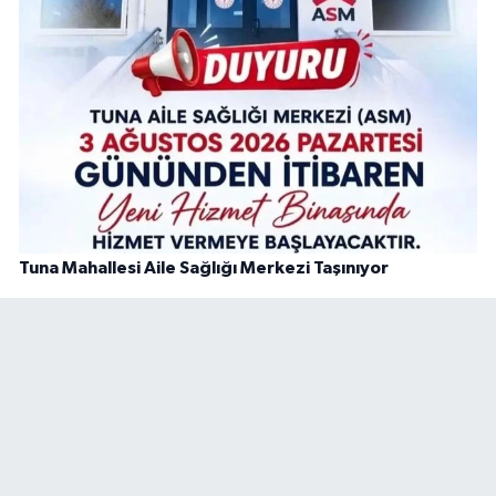
Tuna Mahallesi Aile Sağlığı Merkezi Taşınıyor