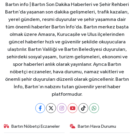
Bartın info | Bartın Son Dakika Haberleri ve Şehir Rehberi
Bartın’da yaşanan son dakika gelişmeleri, trafik kazaları,
yerel gündem, resmi duyurular ve şehir yaşamına dair
tüm önemli haberler Bartın İnfo’da. Bartın merkez başta
olmak üzere Amasra, Kurucaşile ve Ulus ilçelerinden
güncel haberler hızlı ve güvenilir şekilde okuyuculara
ulaştırılır. Bartın Valiliği ve Bartın Belediyesi duyuruları,
şehirdeki sosyal yaşam, turizm gelişmeleri, ekonomi ve
spor haberleri anlık olarak yayınlanır. Ayrıca Bartın
nöbetçi eczaneler, hava durumu, namaz vakitleri ve
önemli şehir duyuruları düzenli olarak güncellenir. Bartın
İnfo, Bartın’ın nabzını tutan güvenilir yerel haber
platformudur.
Bartın Nöbetçi Eczaneler
Bartın Hava Durumu