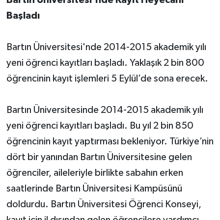
Başladı
Yerel Yönetimler
Bartın Üniversitesi'nde 2014-2015 akademik yılı
DÜNYA
yeni öğrenci kayıtları başladı. Yaklaşık 2 bin 800
YEREL
öğrencinin kayıt işlemleri 5 Eylül’de sona erecek.
Bartın Üniversitesinde 2014-2015 akademik yılı
yeni öğrenci kayıtları başladı. Bu yıl 2 bin 850
öğrencinin kayıt yaptırması bekleniyor. Türkiye’nin
dört bir yanından Bartın Üniversitesine gelen
öğrenciler, aileleriyle birlikte sabahın erken
saatlerinde Bartın Üniversitesi Kampüsünü
doldurdu. Bartın Üniversitesi Öğrenci Konseyi,
kayıt için il dışından gelen öğrencilere yardımcı