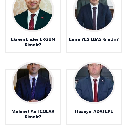
Ekrem Ender ERGÜN
Emre YEŞİLBAŞ Kimdir?
Kimdir?
Mehmet Anıl ÇOLAK
Hüseyin ADATEPE
Kimdir?