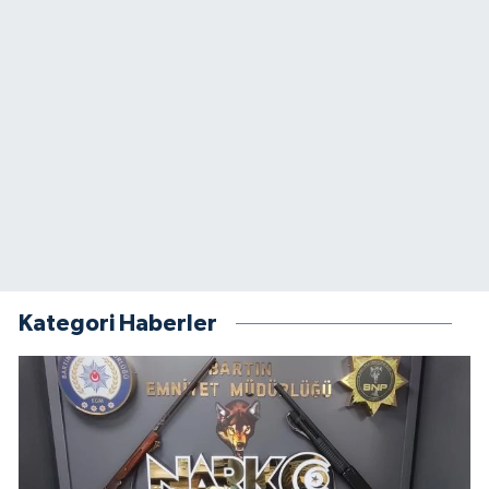
Kategori Haberler