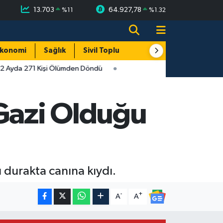
13.703
64.927,78
%
11
%
1.32
konomi
Sağlık
Sivil Toplum
Turizm
Yerel
 2 Ayda 271 Kişi Ölümden Döndü
 Gazi Olduğu
u durakta canına kıydı.
-
+
A
A