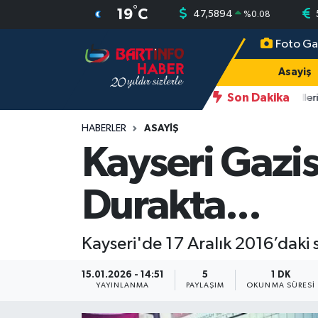
°
19
C
47,5894
%
0.08
Foto Ga
Asayiş
Bartın Nöbetçi Eczaneler
Asayiş
Bartın Hakkında
Bartın Hava Durumu
Son Dakika
10:43
Bartın Sahiller
Çevre
Bartin Namaz Vakitleri
HABERLER
ASAYIŞ
Kayseri Gazi
Eğitim
Bartın Trafik Yoğunluk Haritası
Durakta...
Ekonomi
Süper Lig Puan Durumu ve Fikstür
Güncel
Tüm Manşetler
Kayseri'de 17 Aralık 2016’daki 
Kültür-Sanat
Son Dakika Haberleri
15.01.2026 - 14:51
5
1 DK
YAYINLANMA
PAYLAŞIM
OKUNMA SÜRESI
Magazin
Haber Arşivi