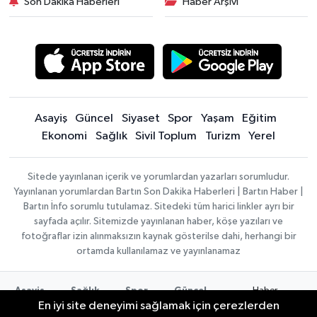
Son Dakika Haberleri
Haber Arşivi
Asayiş
Güncel
Siyaset
Spor
Yaşam
Eğitim
Ekonomi
Sağlık
Sivil Toplum
Turizm
Yerel
Sitede yayınlanan içerik ve yorumlardan yazarları sorumludur.
Yayınlanan yorumlardan Bartın Son Dakika Haberleri | Bartın Haber |
Bartın İnfo sorumlu tutulamaz. Sitedeki tüm harici linkler ayrı bir
sayfada açılır. Sitemizde yayınlanan haber, köşe yazıları ve
fotoğraflar izin alınmaksızın kaynak gösterilse dahi, herhangi bir
ortamda kullanılamaz ve yayınlanamaz
Haber
Asayiş
Sağlık
Spor
Güncel
Yazılımı:
TE
En iyi site deneyimi sağlamak için çerezlerden
Siyaset
Yaşam
Turizm
Eğitim