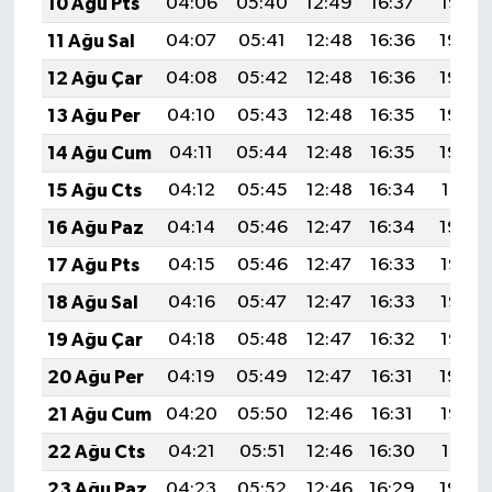
10 Ağu Pts
04:06
05:40
12:49
16:37
19:47
11 Ağu Sal
04:07
05:41
12:48
16:36
19:46
12 Ağu Çar
04:08
05:42
12:48
16:36
19:44
13 Ağu Per
04:10
05:43
12:48
16:35
19:43
14 Ağu Cum
04:11
05:44
12:48
16:35
19:42
15 Ağu Cts
04:12
05:45
12:48
16:34
19:41
16 Ağu Paz
04:14
05:46
12:47
16:34
19:39
17 Ağu Pts
04:15
05:46
12:47
16:33
19:38
18 Ağu Sal
04:16
05:47
12:47
16:33
19:37
19 Ağu Çar
04:18
05:48
12:47
16:32
19:35
20 Ağu Per
04:19
05:49
12:47
16:31
19:34
21 Ağu Cum
04:20
05:50
12:46
16:31
19:33
22 Ağu Cts
04:21
05:51
12:46
16:30
19:31
23 Ağu Paz
04:23
05:52
12:46
16:29
19:30