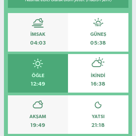
Medya
Sağlık
İMSAK
GÜNEŞ
Sinema
04:03
05:38
Sivil Toplum
Siyaset
ÖĞLE
İKINDI
12:49
16:38
Spor
Tarım
AKŞAM
YATSI
Turizm
19:49
21:18
Yaşam