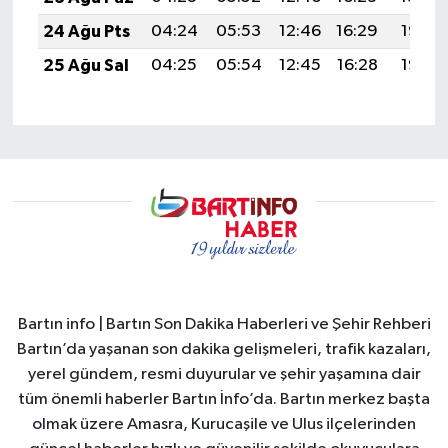
24 Ağu Pts
04:24
05:53
12:46
16:29
19:28
25 Ağu Sal
04:25
05:54
12:45
16:28
19:27
Bartın info | Bartın Son Dakika Haberleri ve Şehir Rehberi
Bartın’da yaşanan son dakika gelişmeleri, trafik kazaları,
yerel gündem, resmi duyurular ve şehir yaşamına dair
tüm önemli haberler Bartın İnfo’da. Bartın merkez başta
olmak üzere Amasra, Kurucaşile ve Ulus ilçelerinden