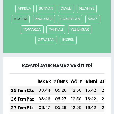
AKKIŞLA
BÜNYAN
DEVELİ
FELAHİYE
Yerel Yönetimler
KAYSERİ
PINARBAŞI
SARIOĞLAN
SARIZ
DÜNYA
TOMARZA
YAHYALI
YEŞİLHİSAR
YEREL
ÖZVATAN
İNCESU
KAYSERİ AYLIK NAMAZ VAKITLERI
İMSAK
GÜNEŞ
ÖĞLE
İKINDI
AKŞA
25 Tem Cts
03:44
05:26
12:50
16:42
20:03
26 Tem Paz
03:46
05:27
12:50
16:42
20:02
27 Tem Pts
03:47
05:28
12:50
16:42
20:01