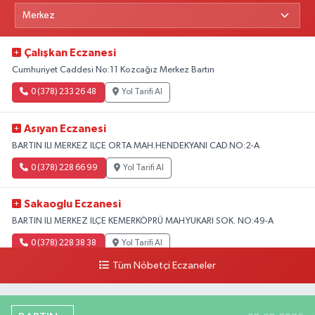
Çalışkan Eczanesi
Cumhuriyet Caddesi No:11 Kozcağız Merkez Bartın
0 (378) 233 26 48
Yol Tarifi Al
Asıyan Eczanesi
BARTIN ILI MERKEZ ILÇE ORTA MAH.HENDEKYANI CAD.NO:2-A
0 (378) 228 66 99
Yol Tarifi Al
Sakaoglu Eczanesi
BARTIN ILI MERKEZ ILÇE KEMERKÖPRÜ MAH.YUKARI SOK. NO:49-A
0 (378) 228 38 38
Yol Tarifi Al
Tüm Nöbetçi Eczaneler