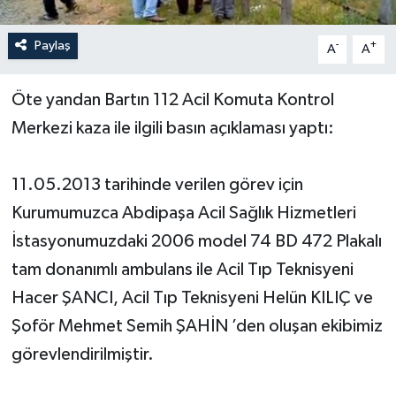
Yerel Yönetimler
Paylaş
-
+
A
A
DÜNYA
Öte yandan Bartın 112 Acil
Komuta Kontrol
Merkezi kaza ile ilgili basın açıklaması yaptı:
YEREL
11.05.2013 tarihinde verilen görev için
Kurumumuzca Abdipaşa Acil Sağlık Hizmetleri
İstasyonumuzdaki 2006 model 74 BD 472 Plakalı
tam donanımlı ambulans ile Acil Tıp Teknisyeni
Hacer ŞANCI, Acil Tıp Teknisyeni Helün KILIÇ ve
Şoför Mehmet Semih ŞAHİN ’den oluşan ekibimiz
görevlendirilmiştir.