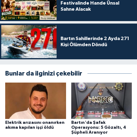
Festivalinde Hande Ünsal
Sahne Alacak
Bartın Sahillerinde 2 Ayda 271
Kişi Ölümden Döndü
Bunlar da ilginizi çekebilir
Elektrik arızasını onanırken
Bartın'da Şafak
akıma kapılan işçi öldü
Operasyonu: 5 Gözaltı, 4
Şüpheli Aranıyor