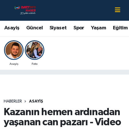
Asayiş
Bartın Nöbetçi Eczaneler
Asayiş
Güncel
Siyaset
Spor
Yaşam
Eğitim
Bartın Hakkında
Bartın Hava Durumu
Çevre
Bartin Namaz Vakitleri
Asayiş
Foto
Eğitim
Bartın Trafik Yoğunluk Haritası
Ekonomi
Süper Lig Puan Durumu ve Fikstür
Güncel
Tüm Manşetler
HABERLER
ASAYIŞ
Kazanın hemen ardınadan
Kültür-Sanat
Son Dakika Haberleri
yaşanan can pazarı - Video
Magazin
Haber Arşivi