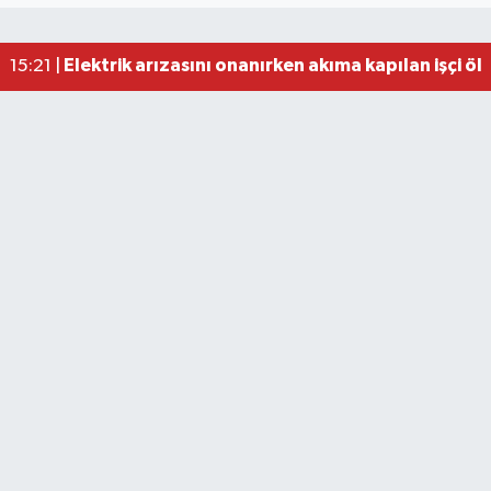
Elektrik arızasını onanırken akıma kapılan işçi öl
15:21 |