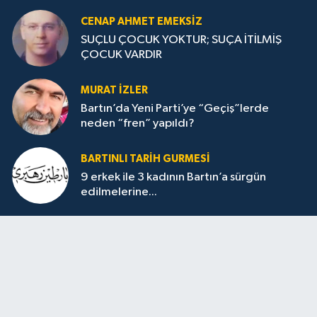
CENAP AHMET EMEKSİZ
SUÇLU ÇOCUK YOKTUR; SUÇA İTİLMİŞ
ÇOCUK VARDIR
MURAT İZLER
Bartın’da Yeni Parti’ye “Geçiş”lerde
neden “fren” yapıldı?
BARTINLI TARIH GURMESI
9 erkek ile 3 kadının Bartın’a sürgün
edilmelerine...