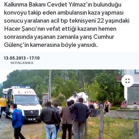
Kalkınma Bakanı Cevdet Yılmaz'ın bulunduğu
Medya
konvoyu takip eden ambulansın kaza yapması
sonucu yaralanan acil tıp teknisyeni 22 yaşındaki
Sağlık
Hacer Şancı'nın vefat ettiği kazanın hemen
sonrasında yaşanan zamanla yarış Cumhur
Sinema
Gülenç'in kamerasına böyle yansıdı.
Sivil Toplum
13.05.2013 - 17:10
YAYINLANMA
Siyaset
Spor
Tarım
Turizm
Yaşam