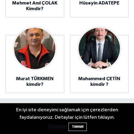
Mehmet Anıl ÇOLAK
Hüseyin ADATEPE
Kimdir?
Murat TÜRKMEN
Muhammed ÇETİN
kimdir?
kimdir ?
En iyi site deneyimi sağlamak için çerezlerden
Elektrik arızasını onanırken akıma kapılan
15:21
faydalanıyoruz. Detaylar için lütfen tıklayın.
işçi öldü
Çerezler
TAMAM