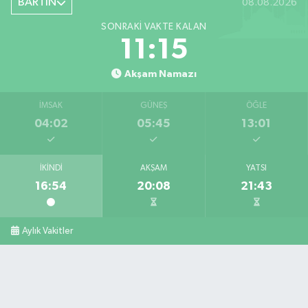
BARTIN
08.08.2026
SONRAKI VAKTE KALAN
11:14
Akşam Namazı
İMSAK
GÜNEŞ
ÖĞLE
04:02
05:45
13:01
İKINDI
AKŞAM
YATSI
16:54
20:08
21:43
Aylık Vakitler