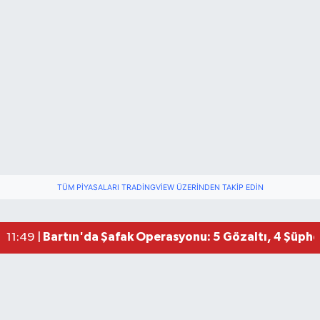
TÜM PIYASALARI TRADINGVIEW ÜZERINDEN TAKIP EDIN
Bartın'da Şafak Operasyonu: 5 Gözaltı, 4 Şüphel
11:49 |