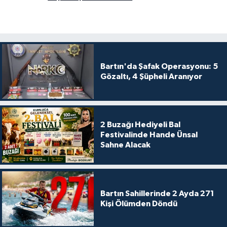
Bartın'da Şafak Operasyonu: 5
Gözaltı, 4 Şüpheli Aranıyor
2 Buzağı Hediyeli Bal
Festivalinde Hande Ünsal
Sahne Alacak
Bartın Sahillerinde 2 Ayda 271
Kişi Ölümden Döndü