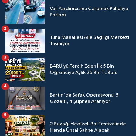
Vali Yardımcısına Çarpmak Pahalıya
Patladı
2
Tuna Mahallesi Aile Sağlığı Merkezi
Taşınıyor
3
BARÜ’yü Tercih Eden İlk 5 Bin
Öğrenciye Aylık 25 Bin TL Burs
4
Bartın'da Şafak Operasyonu: 5
Gözaltı, 4 Şüpheli Aranıyor
5
2 Buzağı Hediyeli Bal Festivalinde
Hande Ünsal Sahne Alacak