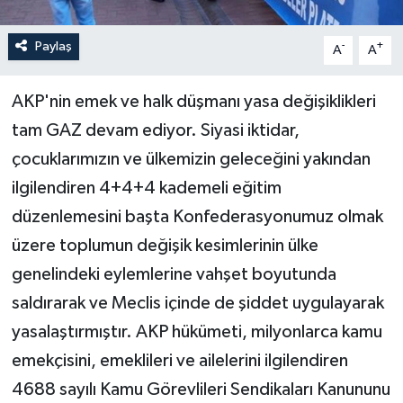
Yerel Yönetimler
Paylaş
-
+
A
A
DÜNYA
AKP'nin emek ve halk düşmanı yasa değişiklikleri
tam GAZ devam ediyor. Siyasi iktidar,
YEREL
çocuklarımızın ve ülkemizin geleceğini yakından
ilgilendiren 4+4+4 kademeli eğitim
düzenlemesini başta Konfederasyonumuz olmak
üzere toplumun değişik kesimlerinin ülke
genelindeki eylemlerine vahşet boyutunda
saldırarak ve Meclis içinde de şiddet uygulayarak
yasalaştırmıştır. AKP hükümeti, milyonlarca kamu
emekçisini, emeklileri ve ailelerini ilgilendiren
4688 sayılı Kamu Görevlileri Sendikaları Kanununu