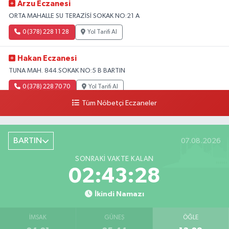
Arzu Eczanesi
ORTA MAHALLE SU TERAZİSİ SOKAK NO:21 A
0 (378) 228 11 28
Yol Tarifi Al
Hakan Eczanesi
TUNA MAH. 844.SOKAK NO:5 B BARTIN
0 (378) 228 70 70
Yol Tarifi Al
Tüm Nöbetçi Eczaneler
BARTIN
07.08.2026
SONRAKI VAKTE KALAN
02:43:27
İkindi Namazı
İMSAK
GÜNEŞ
ÖĞLE