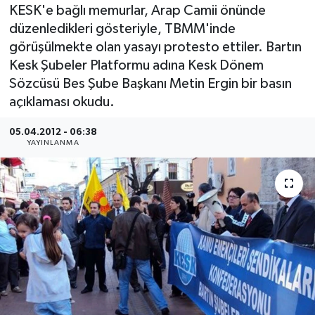
KESK'e bağlı memurlar, Arap Camii önünde
Medya
düzenledikleri gösteriyle, TBMM'inde
görüşülmekte olan yasayı protesto ettiler. Bartın
Sağlık
Kesk Şubeler Platformu adına Kesk Dönem
Sözcüsü Bes Şube Başkanı Metin Ergin bir basın
Sinema
açıklaması okudu.
Sivil Toplum
05.04.2012 - 06:38
YAYINLANMA
Siyaset
Spor
Tarım
Turizm
Yaşam