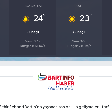
PAZARTESI
SALI
°
°
24
23
Güneşli
Güneşli
Nem: %47
Nem: %51
Rüzgar: 8.61 m/s
Rüzgar: 7.81 m/s
e Şehir Rehberi Bartın’da yaşanan son dakika gelişmeleri, trafi