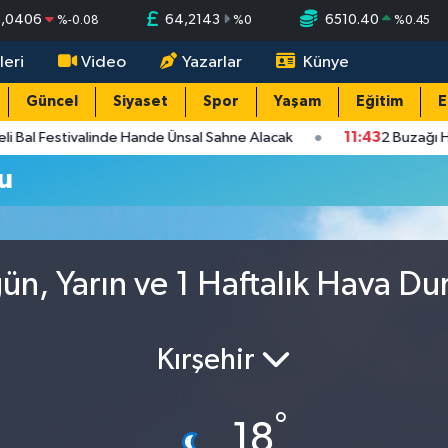
5,0406
64,2143
6510.40
%
-0.08
%
0
%
0.45
leri
Video
Yazarlar
Künye
Güncel
Siyaset
Spor
Yaşam
Eğitim
E
li Bal Festivalinde Hande Ünsal Sahne Alacak
11:43
2 Buzağı H
u
n, Yarın ve 1 Haftalık Hava D
Kırşehir
°
18