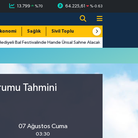
13.799
64.225,61
%
70
%
-0.63
konomi
Sağlık
Sivil Toplum
Turizm
Yerel
ediyeli Bal Festivalinde Hande Ünsal Sahne Alacak
urumu Tahmini
07 Ağustos Cuma
03:30