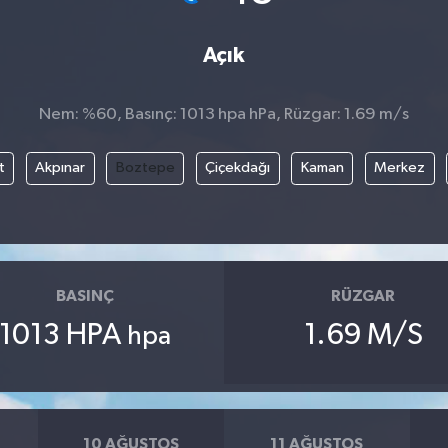
Açık
Nem: %60, Basınç: 1013 hpa hPa, Rüzgar: 1.69 m/s
t
Akpınar
Boztepe
Çiçekdağı
Kaman
Merkez
BASINÇ
RÜZGAR
1013 HPA
1.69 M/S
hpa
10 AĞUSTOS
11 AĞUSTOS