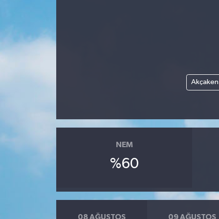
Medya
Sağlık
Sinema
Akçaken
Sivil Toplum
Siyaset
Spor
NEM
%60
Tarım
Turizm
Yaşam
08 AĞUSTOS
09 AĞUSTOS