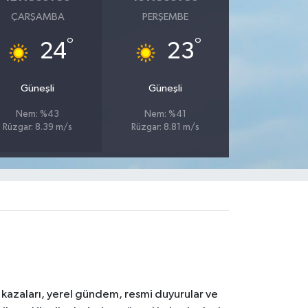
ÇARŞAMBA
PERŞEMBE
°
°
24
23
Güneşli
Güneşli
Nem: %43
Nem: %41
Rüzgar: 8.39 m/s
Rüzgar: 8.81 m/s
k kazaları, yerel gündem, resmi duyurular ve