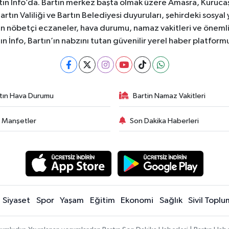
ın İnfo’da. Bartın merkez başta olmak üzere Amasra, Kurucaşi
 Bartın Valiliği ve Bartın Belediyesi duyuruları, şehirdeki sos
rtın nöbetçi eczaneler, hava durumu, namaz vakitleri ve önemli
ın İnfo, Bartın’ın nabzını tutan güvenilir yerel haber platform
tın Hava Durumu
Bartin Namaz Vakitleri
 Manşetler
Son Dakika Haberleri
Siyaset
Spor
Yaşam
Eğitim
Ekonomi
Sağlık
Sivil Toplu