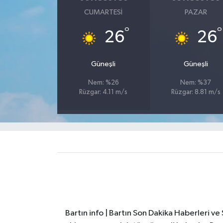
CUMARTESI
PAZAR
Yerel Yönetimler
°
°
26
26
DÜNYA
Güneşli
Güneşli
YEREL
Nem: %26
Nem: %37
Rüzgar: 4.11 m/s
Rüzgar: 8.81 m/s
Bartın info | Bartın Son Dakika Haberleri v