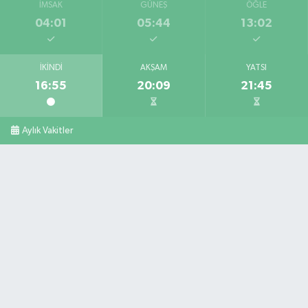
İMSAK
GÜNEŞ
ÖĞLE
04:01
05:44
13:02
İKINDI
AKŞAM
YATSI
16:55
20:09
21:45
Aylık Vakitler