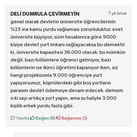
7 yıl önce
DELI DUMRULA ÇEVIRMEYIN
genel olarak devletin üniversite öğrencilerinin
%25 ine kamu yurdu sağlaması zorunluluktur. evet
üniversite büyüyor, sizin hesabınıza göre 9000
kişiye devlet yurt imkanı sağlayacaksa bu demektir
ki, üniversite kapasitesi 36.000 olacak. bu mümkün
değil. bazı bölümlere öğrenci gelmiyor, bazı
bölümlerin ise ikinci öğretimi kapanıyor iken, siz
hangi projeksionla 9.000 öğrenciye yurt
yapıyorsunuz, köprülerdeki gibi boş yurtların
parasını devlet ödemeye devam edecek. demem
o ki sayı artıkça yurt yapın, ama şu haliyle 3.000
kişilik erkek yurdu fazla gibi.
Yanıtla
Beğen (
6
)
Beğenme (
3
)