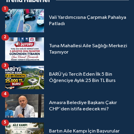
Trend Haberler
1
Vali Yardımcısına Çarpmak Pahalıya
Patladı
2
Tuna Mahallesi Aile Sağlığı Merkezi
Taşınıyor
3
BARÜ’yü Tercih Eden İlk 5 Bin
Öğrenciye Aylık 25 Bin TL Burs
4
Amasra Belediye Başkanı Çakır
CHP'den istifa edecek mi?
5
Bartın Aile Kampı İçin Başvurular