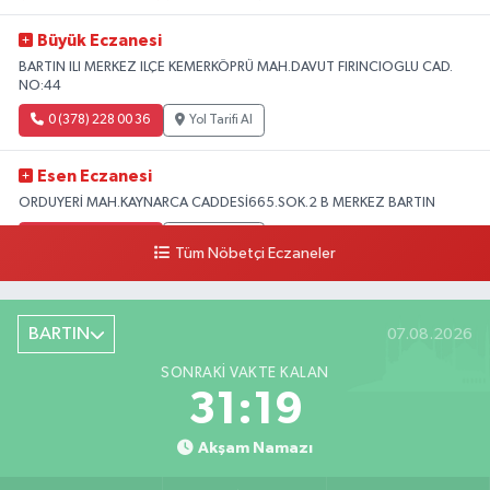
Büyük Eczanesi
BARTIN ILI MERKEZ ILÇE KEMERKÖPRÜ MAH.DAVUT FIRINCIOGLU CAD.
NO:44
0 (378) 228 00 36
Yol Tarifi Al
Esen Eczanesi
ORDUYERİ MAH.KAYNARCA CADDESİ665.SOK.2 B MERKEZ BARTIN
0 (378) 502 33 32
Yol Tarifi Al
Tüm Nöbetçi Eczaneler
Çolpak Eczanesi
Şiremirçavuş Mahallesi, Kırıkçı Zeliha Ana Sokak No:20 8 Merkez Bartın
BARTIN
07.08.2026
0 (378) 227 85 45
Yol Tarifi Al
SONRAKI VAKTE KALAN
31:18
Akşam Namazı