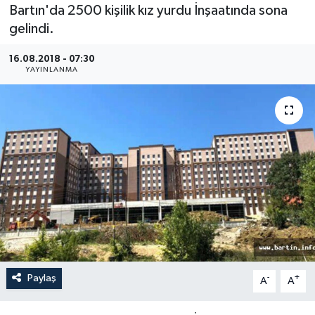
Bartın'da 2500 kişilik kız yurdu İnşaatında sona
Medya
gelindi.
16.08.2018 - 07:30
Sağlık
YAYINLANMA
Sinema
Sivil Toplum
Siyaset
Spor
Tarım
Turizm
Paylaş
-
+
A
A
Yaşam