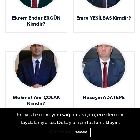
Ekrem Ender ERGÜN
Emre YEŞİLBAŞ Kimdir?
Kimdir?
Mehmet Anıl ÇOLAK
Hüseyin ADATEPE
Kimdir?
En iyi site deneyimi sağlamak için çerezlerden
2 Buzağı Hediyeli Bal Festivalinde Hande
11:43
faydalanıyoruz. Detaylar için lütfen tıklayın.
Ünsal Sahne Alacak
Çerezler
TAMAM