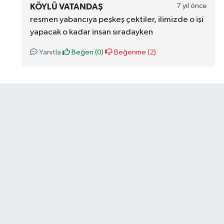
7 yıl önce
KÖYLÜ VATANDAŞ
resmen yabancıya peşkeş çektiler, ilimizde o işi
yapacak o kadar insan sıradayken
Yanıtla
Beğen (
0
)
Beğenme (
2
)