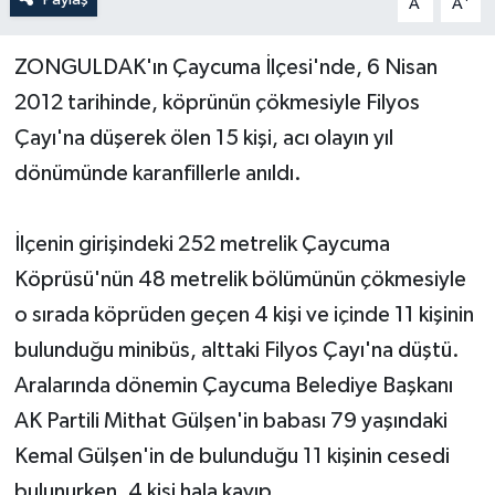
A
A
Yerel Yönetimler
ZONGULDAK'ın Çaycuma İlçesi'nde, 6 Nisan
2012 tarihinde, köprünün çökmesiyle Filyos
DÜNYA
Çayı'na düşerek ölen 15 kişi, acı olayın yıl
YEREL
dönümünde karanfillerle anıldı.
İlçenin girişindeki 252 metrelik Çaycuma
Köprüsü'nün 48 metrelik bölümünün çökmesiyle
o sırada köprüden geçen 4 kişi ve içinde 11 kişinin
bulunduğu minibüs, alttaki Filyos Çayı'na düştü.
Aralarında dönemin Çaycuma Belediye Başkanı
AK Partili Mithat Gülşen'in babası 79 yaşındaki
Kemal Gülşen'in de bulunduğu 11 kişinin cesedi
bulunurken, 4 kişi hala kayıp.