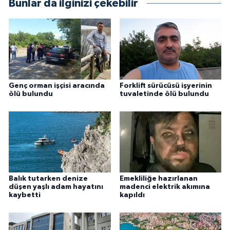
Bunlar da ilginizi çekebilir
Genç orman işçisi aracında
Forklift sürücüsü işyerinin
ölü bulundu
tuvaletinde ölü bulundu
Balık tutarken denize
Emekliliğe hazırlanan
düşen yaşlı adam hayatını
madenci elektrik akımına
kaybetti
kapıldı