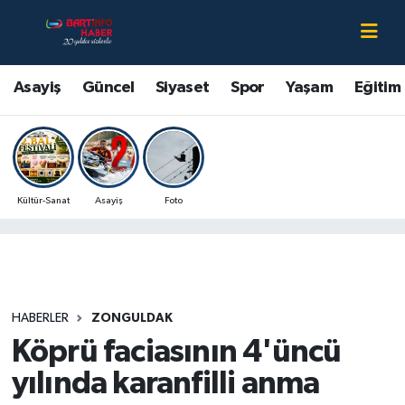
Asayiş
Bartın Nöbetçi Eczaneler
Asayiş
Güncel
Siyaset
Spor
Yaşam
Eğitim
Bartın Hakkında
Bartın Hava Durumu
Çevre
Bartin Namaz Vakitleri
Kültür-Sanat
Asayiş
Foto
Eğitim
Bartın Trafik Yoğunluk Haritası
Ekonomi
Süper Lig Puan Durumu ve Fikstür
Güncel
Tüm Manşetler
HABERLER
ZONGULDAK
Köprü faciasının 4'üncü
Kültür-Sanat
Son Dakika Haberleri
yılında karanfilli anma
Magazin
Haber Arşivi