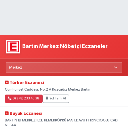
Bartın Merkez Nöbetçi Eczaneler
Türker Eczanesi
Cumhuriyet Caddesi, No:2 A Kozcağız Merkez Bartın
0 (378) 233 45 38
Yol Tarifi Al
Büyük Eczanesi
BARTIN ILI MERKEZ ILÇE KEMERKÖPRÜ MAH.DAVUT FIRINCIOGLU CAD.
NO:44