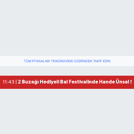
TÜM PIYASALARI TRADINGVIEW ÜZERINDEN TAKIP EDIN
2 Buzağı Hediyeli Bal Festivalinde Hande Ünsal 
11:43 |