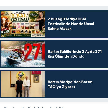
2 Buzağı Hediyeli Bal
Festivalinde Hande Ünsal
Sahne Alacak
Bartın Sahillerinde 2 Ayda 271
Kişi Ölümden Döndü
Bartın Medya’dan Bartın
TSO’ya Ziyaret