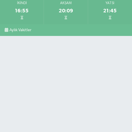
İKINDI
AKŞAM
YATSI
16:55
20:09
21:45
Aylık Vakitler