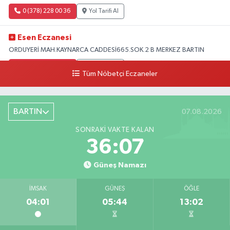
0 (378) 228 00 36
Yol Tarifi Al
Esen Eczanesi
ORDUYERİ MAH.KAYNARCA CADDESİ665.SOK.2 B MERKEZ BARTIN
0 (378) 502 33 32
Yol Tarifi Al
Tüm Nöbetçi Eczaneler
Çolpak Eczanesi
Şiremirçavuş Mahallesi, Kırıkçı Zeliha Ana Sokak No:20 8 Merkez Bartın
BARTIN
07.08.2026
0 (378) 227 85 45
Yol Tarifi Al
SONRAKI VAKTE KALAN
36:06
Güneş Namazı
İMSAK
GÜNEŞ
ÖĞLE
04:01
05:44
13:02