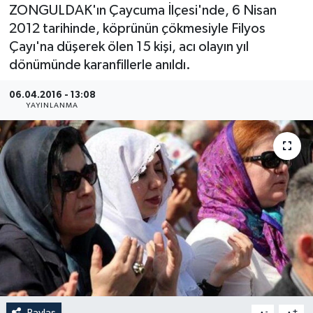
ZONGULDAK'ın Çaycuma İlçesi'nde, 6 Nisan
Medya
2012 tarihinde, köprünün çökmesiyle Filyos
Çayı'na düşerek ölen 15 kişi, acı olayın yıl
Sağlık
dönümünde karanfillerle anıldı.
Sinema
06.04.2016 - 13:08
YAYINLANMA
Sivil Toplum
Siyaset
Spor
Tarım
Turizm
Yaşam
Paylaş
-
+