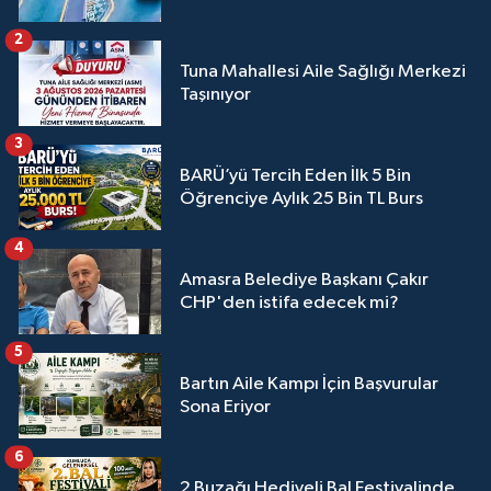
2
Tuna Mahallesi Aile Sağlığı Merkezi
Taşınıyor
3
BARÜ’yü Tercih Eden İlk 5 Bin
Öğrenciye Aylık 25 Bin TL Burs
4
Amasra Belediye Başkanı Çakır
CHP'den istifa edecek mi?
5
Bartın Aile Kampı İçin Başvurular
Sona Eriyor
6
2 Buzağı Hediyeli Bal Festivalinde