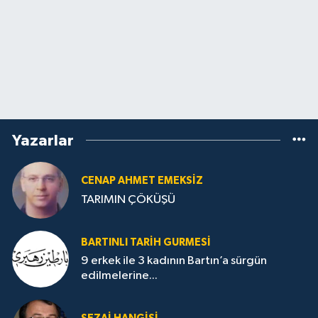
Yazarlar
CENAP AHMET EMEKSİZ
TARIMIN ÇÖKÜŞÜ
BARTINLI TARIH GURMESI
9 erkek ile 3 kadının Bartın’a sürgün
edilmelerine...