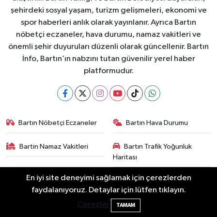
şehirdeki sosyal yaşam, turizm gelişmeleri, ekonomi ve
spor haberleri anlık olarak yayınlanır. Ayrıca Bartın
nöbetçi eczaneler, hava durumu, namaz vakitleri ve
önemli şehir duyuruları düzenli olarak güncellenir. Bartın
İnfo, Bartın’ın nabzını tutan güvenilir yerel haber
platformudur.
Bartın Nöbetçi Eczaneler
Bartın Hava Durumu
Bartin Namaz Vakitleri
Bartın Trafik Yoğunluk
Haritası
En iyi site deneyimi sağlamak için çerezlerden
Puan Durumu ve Fikstür
Tüm Manşetler
2 Buzağı Hediyeli Bal Festivalinde Hande
11:43
faydalanıyoruz. Detaylar için lütfen tıklayın.
Ünsal Sahne Alacak
Son Dakika Haberleri
Haber Arşivi
Çerezler
TAMAM