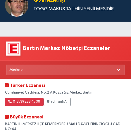
SEZAI HANGİŞİ
TOGG MAKUS TALİHİN YENİLMESİDİR
Bartın Merkez Nöbetçi Eczaneler
Türker Eczanesi
Cumhuriyet Caddesi, No:2 A Kozcağız Merkez Bartın
0 (378) 233 45 38
Yol Tarifi Al
Büyük Eczanesi
BARTIN ILI MERKEZ ILÇE KEMERKÖPRÜ MAH.DAVUT FIRINCIOGLU CAD.
NO:44