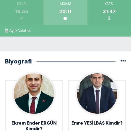
İKINDI
AKŞAM
YATSI
16:55
20:11
21:47
Aylık Vakitler
Biyografi
Ekrem Ender ERGÜN
Emre YEŞİLBAŞ Kimdir?
Kimdir?