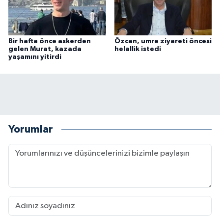
Bir hafta önce askerden
Özcan, umre ziyareti öncesi
gelen Murat, kazada
helallik istedi
yaşamını yitirdi
Yorumlar