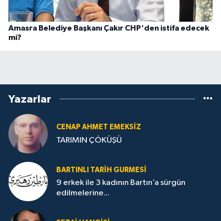
Amasra Belediye Başkanı Çakır CHP'den istifa edecek
mi?
Yazarlar
CENAP AHMET EMEKSİZ
TARIMIN ÇÖKÜŞÜ
BARTINLI TARIH GURMESI
9 erkek ile 3 kadının Bartın’a sürgün
edilmelerine...