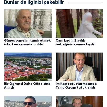
Bunlar da ilginizi çekebilir
Güneş panelini tamir etmek
Cani kadın 2 aylık
isterken canından oldu
bebeğinin canına kıydı
Bir Öğrenci Daha Gözaltına
İrtikap soruşturmasında
Alındı
Tanju Özcan tutuklandı