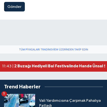
Gönder
TÜM PIYASALARI TRADINGVIEW ÜZERINDEN TAKIP EDIN
2 Buzağı Hediyeli Bal Festivalinde Hande Ünsal 
11:43 |
Trend Haberler
1
Vali Yardımcısına Çarpmak Pahalıya
Patladı