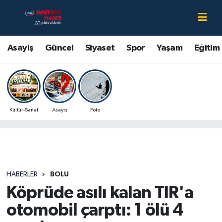
Asayiş
Bartın Nöbetçi Eczaneler
Asayiş
Güncel
Siyaset
Spor
Yaşam
Eğitim
Bartın Hakkında
Bartın Hava Durumu
Çevre
Bartin Namaz Vakitleri
Kültür-Sanat
Asayiş
Foto
Eğitim
Bartın Trafik Yoğunluk Haritası
Ekonomi
Süper Lig Puan Durumu ve Fikstür
Güncel
Tüm Manşetler
HABERLER
BOLU
Köprüde asılı kalan TIR'a
Kültür-Sanat
Son Dakika Haberleri
otomobil çarptı: 1 ölü 4
Magazin
Haber Arşivi