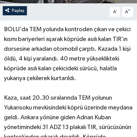
Paylaş
-
+
A
A
Yerel Yönetimler
BOLU'da TEM yolunda kontroden çıkan ve çekici
DÜNYA
kısmı bariyerleri aşarak köprüde asılı kalan TIR'ın
YEREL
dorsesine arkadan otomobil çarptı. Kazada 1 kişi
öldü, 4 kişi yaralandı. 40 metre yükseklikteki
köprüde asılı kalan çekicideki sürücü, halatla
yukarıya çekilerek kurtarıldı.
Kaza, saat 20.30 sıralarında TEM yolunun
Yukarısoku mevkisindeki köprü üzerinde meydana
geldi. Ankara yönüne giden Adnan Kuban
yönetimindeki 31 ADZ 13 plakalı TIR, sürücüsünün
kontrolünden çıkarak devrildi. Köprüde