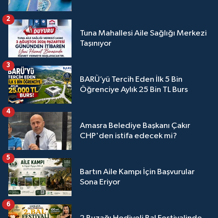
2
Tuna Mahallesi Aile Sağlığı Merkezi
Taşınıyor
3
BARÜ’yü Tercih Eden İlk 5 Bin
Öğrenciye Aylık 25 Bin TL Burs
4
Amasra Belediye Başkanı Çakır
CHP'den istifa edecek mi?
5
Bartın Aile Kampı İçin Başvurular
Sona Eriyor
6