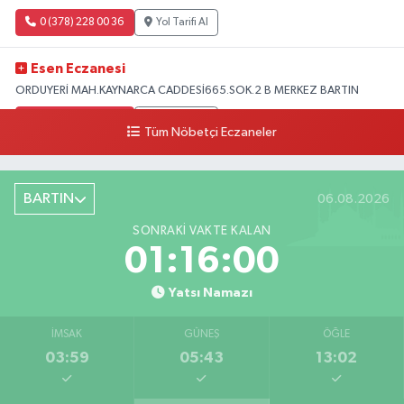
0 (378) 228 00 36
Yol Tarifi Al
Esen Eczanesi
ORDUYERİ MAH.KAYNARCA CADDESİ665.SOK.2 B MERKEZ BARTIN
0 (378) 502 33 32
Yol Tarifi Al
Tüm Nöbetçi Eczaneler
Çolpak Eczanesi
Şiremirçavuş Mahallesi, Kırıkçı Zeliha Ana Sokak No:20 8 Merkez Bartın
BARTIN
06.08.2026
0 (378) 227 85 45
Yol Tarifi Al
SONRAKI VAKTE KALAN
01:15:58
Yatsı Namazı
İMSAK
GÜNEŞ
ÖĞLE
03:59
05:43
13:02