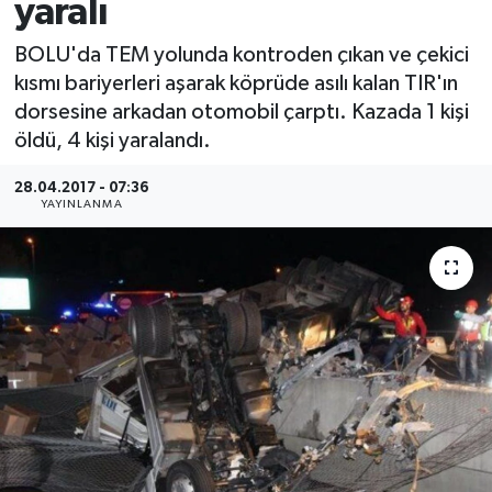
yaralı
Medya
BOLU'da TEM yolunda kontroden çıkan ve çekici
kısmı bariyerleri aşarak köprüde asılı kalan TIR'ın
Sağlık
dorsesine arkadan otomobil çarptı. Kazada 1 kişi
öldü, 4 kişi yaralandı.
Sinema
28.04.2017 - 07:36
Sivil Toplum
YAYINLANMA
Siyaset
Spor
Tarım
Turizm
Yaşam