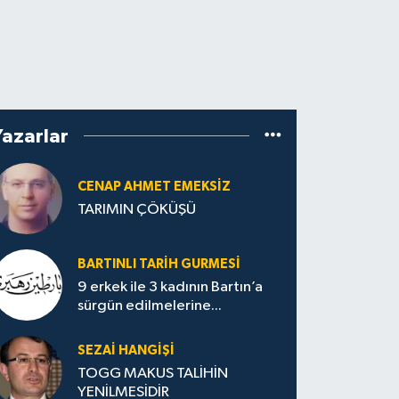
Yazarlar
CENAP AHMET EMEKSİZ
TARIMIN ÇÖKÜŞÜ
BARTINLI TARIH GURMESI
9 erkek ile 3 kadının Bartın’a
sürgün edilmelerine...
SEZAI HANGİŞİ
TOGG MAKUS TALİHİN
YENİLMESİDİR