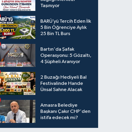
Taşınıyor
BARÜ’yü Tercih Eden İlk
5 Bin Öğrenciye Aylık
25 Bin TL Burs
Bartın'da Şafak
Operasyonu: 5 Gözaltı,
4 Şüpheli Aranıyor
2 Buzağı Hediyeli Bal
Festivalinde Hande
Ünsal Sahne Alacak
Amasra Belediye
Başkanı Çakır CHP'den
istifa edecek mi?