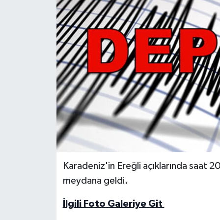
Medya
Sağlık
Sinema
Sivil Toplum
Siyaset
Spor
Karadeniz'in Ereğli açıklarında saat
Tarım
meydana geldi.
Turizm
İlgili Foto Galeriye Git
Yaşam