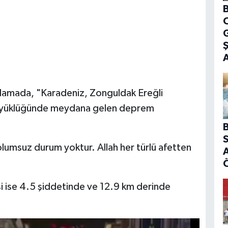
B
G
çıklamada, "Karadeniz, Zonguldak Ereğli
büyüklüğünde meydana gelen deprem
B
S
 olumsuz durum yoktur. Allah her türlü afetten
A
i ise 4.5 şiddetinde ve 12.9 km derinde