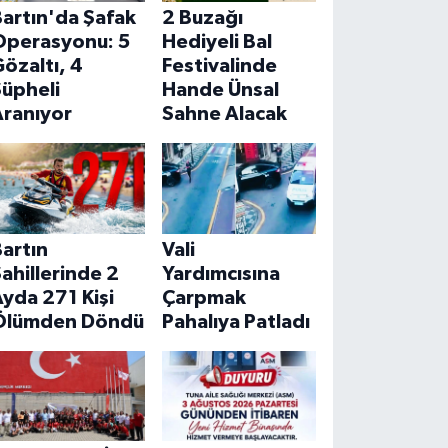
artın'da Şafak
2 Buzağı
Operasyonu: 5
Hediyeli Bal
özaltı, 4
Festivalinde
Şüpheli
Hande Ünsal
Aranıyor
Sahne Alacak
artın
Vali
ahillerinde 2
Yardımcısına
yda 271 Kişi
Çarpmak
Ölümden Döndü
Pahalıya Patladı