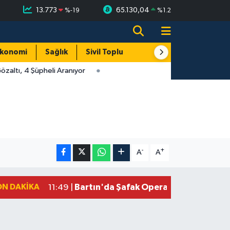
13.773
65.130,04
%
-19
%
1.2
konomi
Sağlık
Sivil Toplum
Turizm
Yerel
altı, 4 Şüpheli Aranıyor
-
+
A
A
ON DAKIKA
Bartın'da Şafak Operasyonu: 5 Gözalt
11:49 |