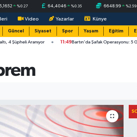
5,1652
64,4046
6648.99
%
0.27
%
0.35
%
2.59
leri
Video
Yazarlar
Künye
Güncel
Siyaset
Spor
Yaşam
Eğitim
E
ı, 4 Şüpheli Aranıyor
11:49
Bartın'da Şafak Operasyonu: 5 Göz
prem
S