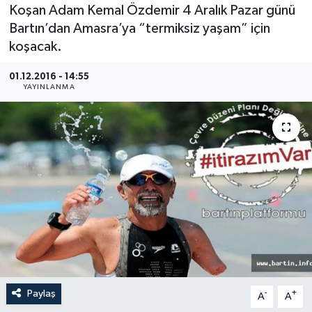
Koşan Adam Kemal Özdemir 4 Aralık Pazar günü
Medya
Bartın’dan Amasra’ya “termiksiz yaşam” için
koşacak.
Sağlık
01.12.2016 - 14:55
YAYINLANMA
Sinema
Sivil Toplum
Siyaset
Spor
Tarım
Turizm
Paylaş
-
+
A
A
Yaşam