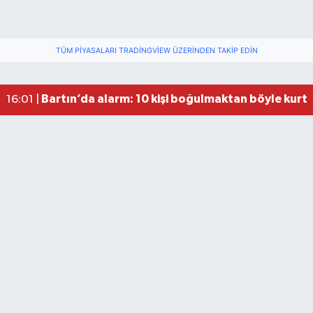
Bartın'da nem oranı yüzde 100'e ulaştı
23:12 |
TÜM PIYASALARI TRADINGVIEW ÜZERINDEN TAKIP EDIN
Fındık üreticisinin beklediği haber: TMO fiyatı aç
22:22 |
Valiliğin yasağına rağmen denize giren hakem 
16:30 |
Bartın’da alarm: 10 kişi boğulmaktan böyle kurta
16:01 |