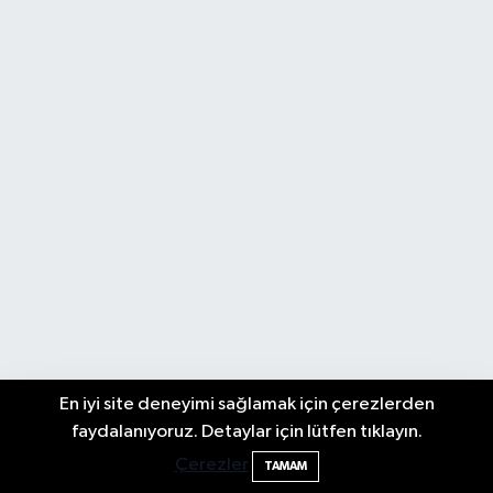
En iyi site deneyimi sağlamak için çerezlerden
Valiliğin yasağına rağmen denize giren
16:30
faydalanıyoruz. Detaylar için lütfen tıklayın.
hakem boğuldu
Çerezler
TAMAM
Biyografi