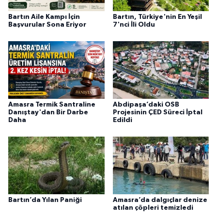
Bartın Aile Kampı İçin
Bartın, Türkiye'nin En Yeşil
Başvurular Sona Eriyor
7'nci İli Oldu
Amasra Termik Santraline
Abdipaşa’daki OSB
Danıştay'dan Bir Darbe
Projesinin ÇED Süreci İptal
Daha
Edildi
Bartın’da Yılan Paniği
Amasra’da dalgıçlar denize
atılan çöpleri temizledi