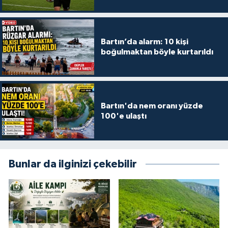
Bartın’da alarm: 10 kişi
boğulmaktan böyle kurtarıldı
Bartın'da nem oranı yüzde
100'e ulaştı
Bunlar da ilginizi çekebilir