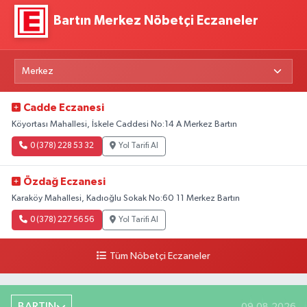
Bartın Merkez Nöbetçi Eczaneler
Cadde Eczanesi
Köyortası Mahallesi, İskele Caddesi No:14 A Merkez Bartın
0 (378) 228 53 32
Yol Tarifi Al
Özdağ Eczanesi
Karaköy Mahallesi, Kadıoğlu Sokak No:60 11 Merkez Bartın
0 (378) 227 56 56
Yol Tarifi Al
Tüm Nöbetçi Eczaneler
BARTIN
09.08.2026