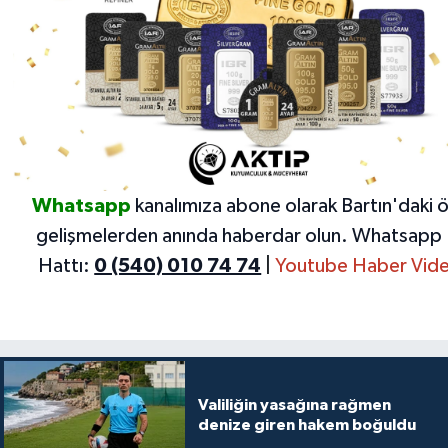
Whatsapp
kanalımıza abone olarak Bartın'daki 
gelişmelerden anında haberdar olun.
Whatsapp 
Hattı:
0 (540) 010 74 74
|
Youtube Haber Vide
Valiliğin yasağına rağmen
denize giren hakem boğuldu