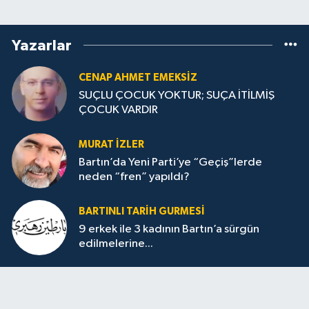
Yazarlar
CENAP AHMET EMEKSİZ
SUÇLU ÇOCUK YOKTUR; SUÇA İTİLMİŞ
ÇOCUK VARDIR
MURAT İZLER
Bartın’da Yeni Parti’ye “Geçiş”lerde
neden “fren” yapıldı?
BARTINLI TARIH GURMESI
9 erkek ile 3 kadının Bartın’a sürgün
edilmelerine...