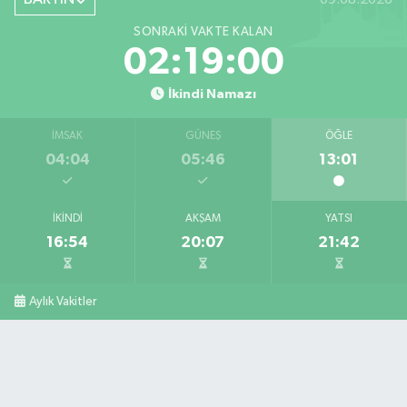
SONRAKI VAKTE KALAN
02:18:59
İkindi Namazı
İMSAK
GÜNEŞ
ÖĞLE
04:04
05:46
13:01
İKINDI
AKŞAM
YATSI
16:54
20:07
21:42
Aylık Vakitler