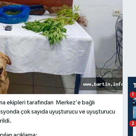
1
ma ekipleri tarafından Merkez'e bağlı
syonda çok sayıda uyuşturucu ve uyuşturucu
ildi.
2
pılan açıklama: