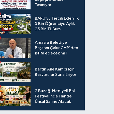
Taşınıyor
BARÜ’yü Tercih Eden İlk
5 Bin Öğrenciye Aylık
25 Bin TL Burs
Amasra Belediye
Başkanı Çakır CHP'den
istifa edecek mi?
Bartın Aile Kampı İçin
Başvurular Sona Eriyor
2 Buzağı Hediyeli Bal
Festivalinde Hande
Ünsal Sahne Alacak