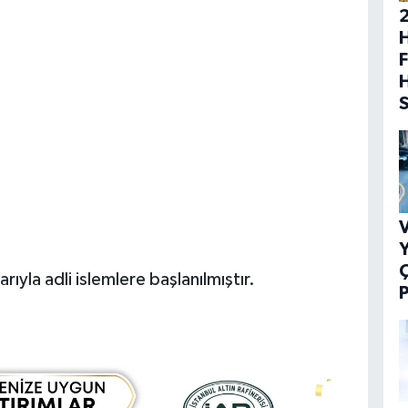
H
F
V
Y
rıyla adli islemlere başlanılmıştır.
P