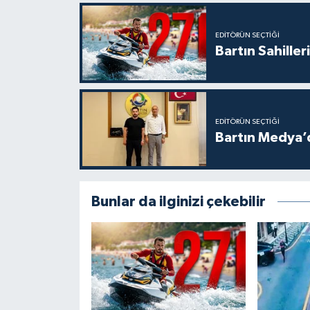
EDITÖRÜN SEÇTIĞI
Bartın Sahille
EDITÖRÜN SEÇTIĞI
Bartın Medya’
Bunlar da ilginizi çekebilir