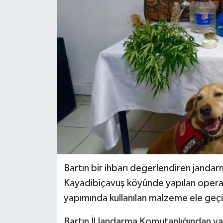
Medya
Sağlık
Sinema
Sivil Toplum
Siyaset
Spor
Bartın bir ihbarı değerlendiren jandar
Tarım
Kayadibiçavuş köyünde yapılan opera
Turizm
yapımında kullanılan malzeme ele geçir
Bartın İl Jandarma Komutanlığından ya
Yaşam