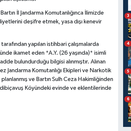
, Bartın İl Jandarma Komutanlığınca İlimizde
3
iyetlerini deşifre etmek, yasa dışı kenevir
 tarafından yapılan istihbari çalışmalarda
4
nde ikamet eden *A.Y. (26 yaşında)* isimli
dde bulundurduğu bilgisi alınmıştır. Alınan
kez Jandarma Komutanlığı Ekipleri ve Narkotik
5
t planlanmış ve Bartın Sulh Ceza Hakimliğinden
adibiçavuş Köyündeki evinde ve eklentilerinde
6