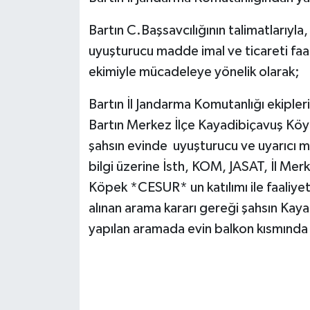
Bartın C.Başsavcılığının talimatlarıyla
Yerel Yönetimler
uyuşturucu madde imal ve ticareti faal
DÜNYA
ekimiyle mücadeleye yönelik olarak;
YEREL
Bartın İl Jandarma Komutanlığı ekipleri
Bartın Merkez İlçe Kayadibiçavuş Köyü
şahsın evinde uyuşturucu ve uyarıcı ma
bilgi üzerine İsth, KOM, JASAT, İl Mer
Köpek *CESUR* un katılımı ile faaliye
alınan arama kararı gereği şahsın Kay
yapılan aramada evin balkon kısmında