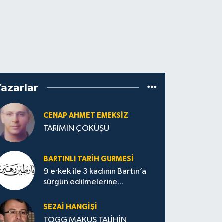
Yazarlar
CENAP AHMET EMEKSİZ
TARIMIN ÇÖKÜŞÜ
BARTINLI TARIH GURMESI
9 erkek ile 3 kadının Bartın’a
sürgün edilmelerine...
SEZAI HANGİŞİ
TOGG MAKUS TALİHİN