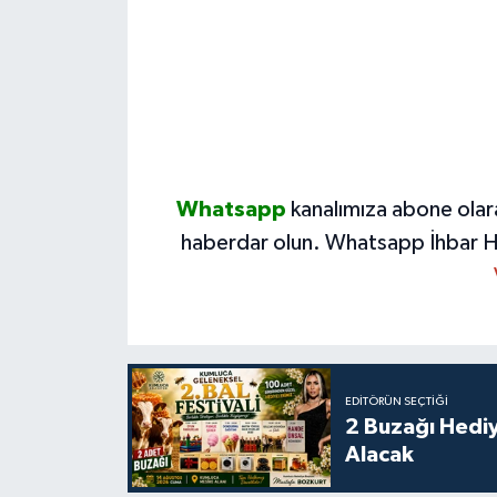
Whatsapp
kanalımıza abone olar
haberdar olun.
Whatsapp İhbar H
EDITÖRÜN SEÇTIĞI
2 Buzağı Hediy
Alacak