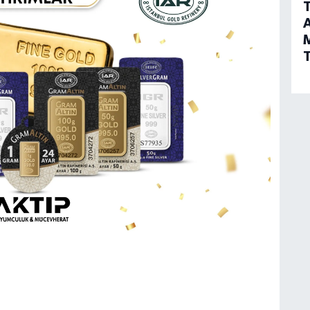
T
A
T