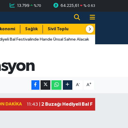
13.799
64.225,61
%
70
%
-0.63
konomi
Sağlık
Sivil Toplum
Turizm
Yerel
yeli Bal Festivalinde Hande Ünsal Sahne Alacak
asyon
-
+
A
A
ON DAKIKA
2 Buzağı Hediyeli Bal Festivalinde Ha
11:43 |