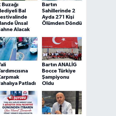
2 Buzağı
Bartın
ediyeli Bal
Sahillerinde 2
estivalinde
Ayda 271 Kişi
Hande Ünsal
Ölümden Döndü
Sahne Alacak
ali
Bartın ANALİG
ardımcısına
Bocce Türkiye
Çarpmak
Şampiyonu
ahalıya Patladı
Oldu