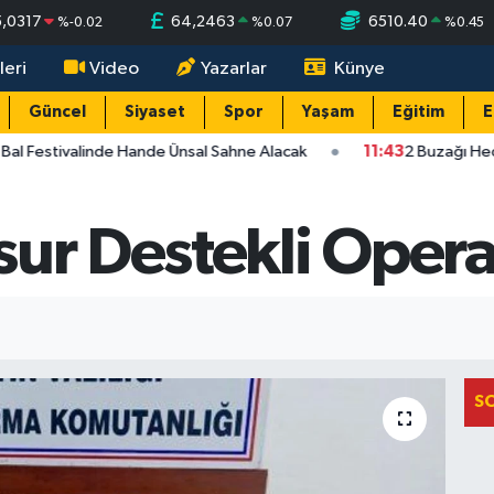
5,0317
64,2463
6510.40
%
-0.02
%
0.07
%
0.45
leri
Video
Yazarlar
Künye
Güncel
Siyaset
Spor
Yaşam
Eğitim
E
Bal Festivalinde Hande Ünsal Sahne Alacak
11:43
2 Buzağı Hedi
sur Destekli Oper
S