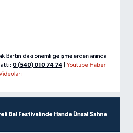
ak Bartın'daki önemli gelişmelerden anında
attı:
0 (540) 010 74 74
|
Youtube Haber
Videoları
eli Bal Festivalinde Hande Ünsal Sahne