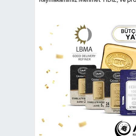
Kaymakamımız Mehmet YIDIZ, ve protok