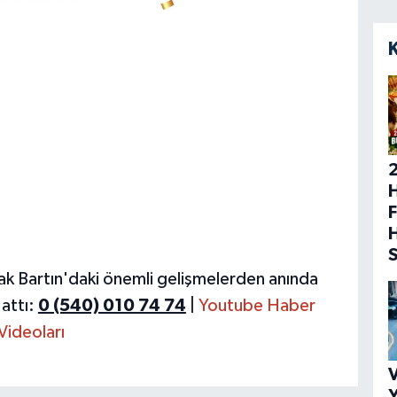
H
F
ak Bartın'daki önemli gelişmelerden anında
attı:
0 (540) 010 74 74
|
Youtube Haber
Videoları
V
Y