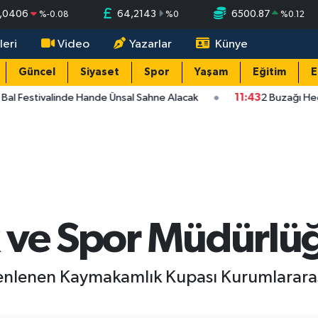
,0406
64,2143
6500.87
%
-0.08
%
0
%
0.12
leri
Video
Yazarlar
Künye
Güncel
Siyaset
Spor
Yaşam
Eğitim
E
Bal Festivalinde Hande Ünsal Sahne Alacak
11:43
2 Buzağı Hedi
 ve Spor Müdürlü
lenen Kaymakamlık Kupası Kurumlararası