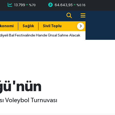
13.799
64.643,95
%
70
%
0.16
konomi
Sağlık
Sivil Toplum
Turizm
Yerel
yeli Bal Festivalinde Hande Ünsal Sahne Alacak
ğü'nün
 Voleybol Turnuvası