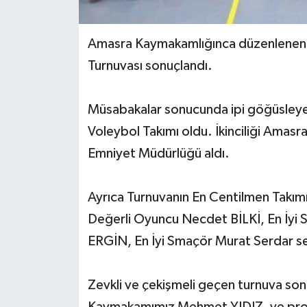
Yerel Yönetimler
Amasra Kaymakamlığınca düzenlenen 
Turnuvası sonuçlandı.
DÜNYA
YEREL
Müsabakalar sonucunda ipi göğüsleye
Voleybol Takımı oldu. İkinciliği Amasr
Emniyet Müdürlüğü aldı.
Ayrıca Turnuvanın En Centilmen Takımı 
Değerli Oyuncu Necdet BİLKİ, En İyi S
ERGİN, En İyi Smaçör Murat Serdar se
Zevkli ve çekişmeli geçen turnuva son