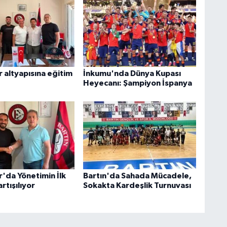
 altyapısına eğitim
İnkumu'nda Dünya Kupası
Heyecanı: Şampiyon İspanya
r'da Yönetimin İlk
Bartın'da Sahada Mücadele,
rtışılıyor
Sokakta Kardeşlik Turnuvası