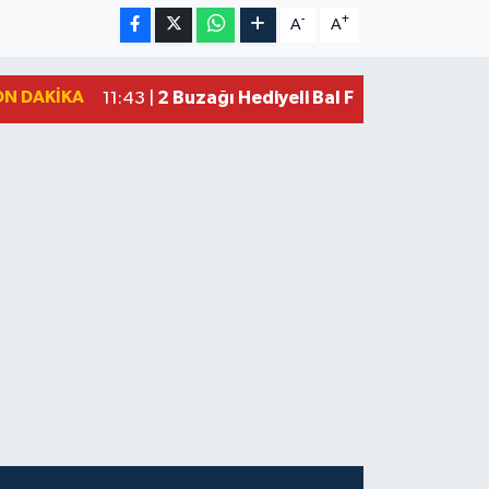
-
+
A
A
ON DAKIKA
2 Buzağı Hediyeli Bal Festivalinde Ha
11:43 |