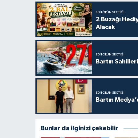
EDITÖRÜN SEÇTIĞI
2 Buzağı Hediy
Alacak
EDITÖRÜN SEÇTIĞI
Bartın Sahille
EDITÖRÜN SEÇTIĞI
Bartın Medya’
Bunlar da ilginizi çekebilir