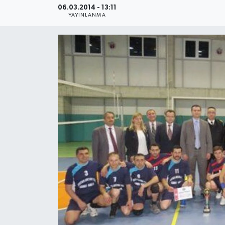
06.03.2014 - 13:11
YAYINLANMA
Medya
Sağlık
Sinema
Sivil Toplum
Siyaset
Spor
Tarım
Turizm
Yaşam