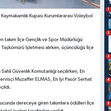
1
Kaymakamlık Kupası Kurumlararası Voleybol
2
n takım İlçe Gençlik ve Spor Müdürlüğü
a Taşkömürü İşletmesi alırken, üçüncülüğü İlçe
3
Sahil Güvenlik Komutanlığı seçilirken, En
ervisçi Muzaffer ELMAS, En İyi Pasör Serhat
4
çildi.
ucunda dereceye giren takımlara ödülleri İlçe
5