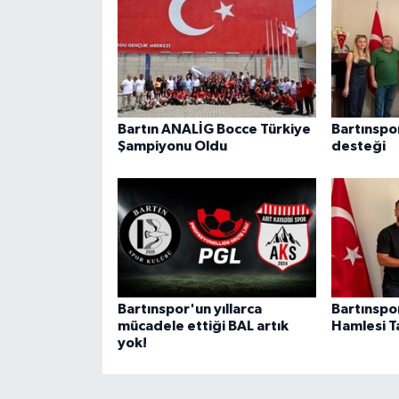
Bartın ANALİG Bocce Türkiye
Bartınspor
Şampiyonu Oldu
desteği
Bartınspor'un yıllarca
Bartınspo
mücadele ettiği BAL artık
Hamlesi Ta
yok!