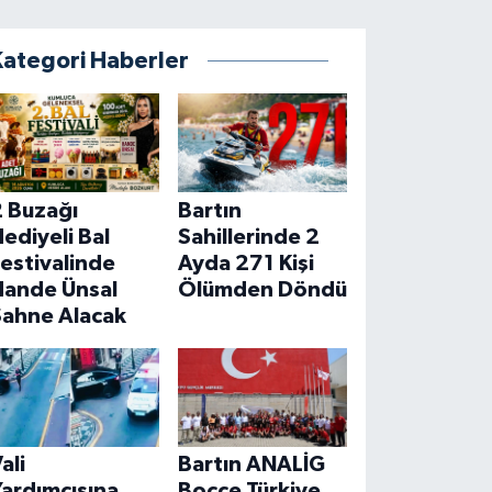
Kategori Haberler
2 Buzağı
Bartın
ediyeli Bal
Sahillerinde 2
estivalinde
Ayda 271 Kişi
Hande Ünsal
Ölümden Döndü
Sahne Alacak
ali
Bartın ANALİG
ardımcısına
Bocce Türkiye