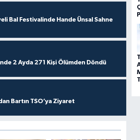
P
eli Bal Festivalinde Hande Ünsal Sahne
T
rinde 2 Ayda 271 Kişi Ölümden Döndü
A
T
dan Bartın TSO’ya Ziyaret