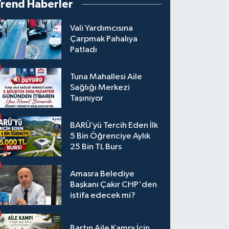
Trend Haberler
Vali Yardımcısına
Çarpmak Pahalıya
Patladı
Tuna Mahallesi Aile
Sağlığı Merkezi
Taşınıyor
BARÜ’yü Tercih Eden İlk
5 Bin Öğrenciye Aylık
25 Bin TL Burs
Amasra Belediye
Başkanı Çakır CHP'den
istifa edecek mi?
Bartın Aile Kampı İçin