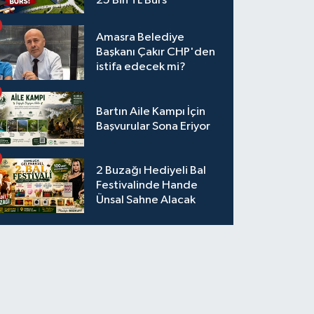
25 Bin TL Burs
Amasra Belediye
Başkanı Çakır CHP'den
istifa edecek mi?
Bartın Aile Kampı İçin
Başvurular Sona Eriyor
2 Buzağı Hediyeli Bal
Festivalinde Hande
Ünsal Sahne Alacak