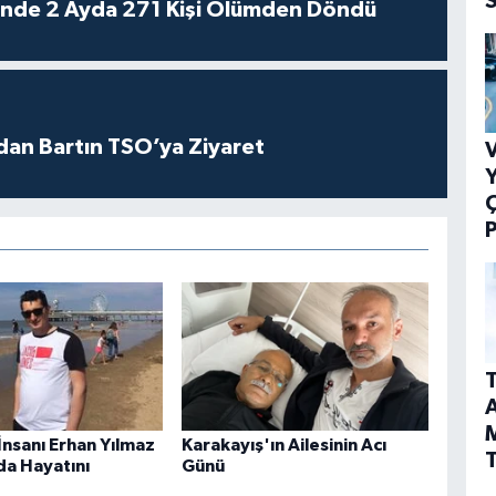
rinde 2 Ayda 271 Kişi Ölümden Döndü
dan Bartın TSO’ya Ziyaret
V
Y
P
T
A
ş İnsanı Erhan Yılmaz
Karakayış'ın Ailesinin Acı
T
a Hayatını
Günü