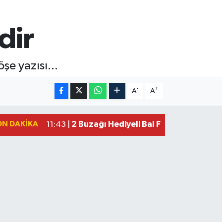
dir
şe yazısı...
-
+
A
A
ON DAKIKA
2 Buzağı Hediyeli Bal Festivalinde Ha
11:43 |