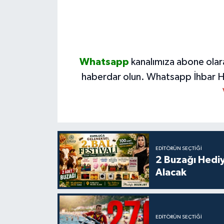
Whatsapp
kanalımıza abone olar
haberdar olun.
Whatsapp İhbar H
EDITÖRÜN SEÇTIĞI
2 Buzağı Hediy
Alacak
EDITÖRÜN SEÇTIĞI