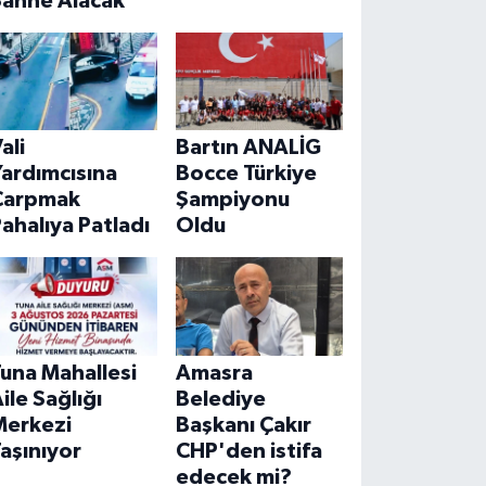
Sahne Alacak
ali
Bartın ANALİG
ardımcısına
Bocce Türkiye
Çarpmak
Şampiyonu
ahalıya Patladı
Oldu
una Mahallesi
Amasra
ile Sağlığı
Belediye
Merkezi
Başkanı Çakır
aşınıyor
CHP'den istifa
edecek mi?