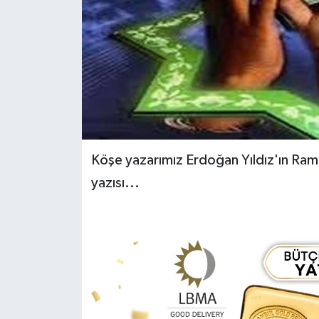
Yerel Yönetimler
DÜNYA
YEREL
Köşe yazarımız Erdoğan Yıldız'ın Rama
yazısı...