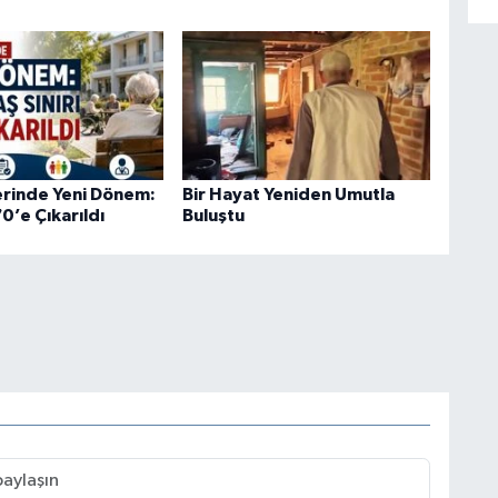
rinde Yeni Dönem:
Bir Hayat Yeniden Umutla
70’e Çıkarıldı
Buluştu