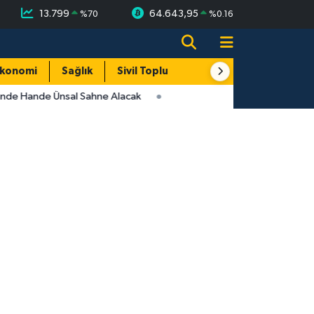
13.799
64.643,95
%
70
%
0.16
konomi
Sağlık
Sivil Toplum
Turizm
Yerel
inde Hande Ünsal Sahne Alacak