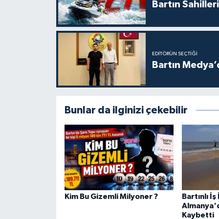
Bartın Sahille
EDITÖRÜN SEÇTIĞI
Bartın Medya’
Bunlar da ilginizi çekebilir
Kim Bu Gizemli Milyoner ?
Bartınlı İ
Almanya'd
Kaybetti