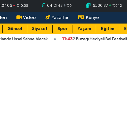
5,0406
64,2143
6500.87
%
-0.08
%
0
%
0.12
leri
Video
Yazarlar
Künye
Güncel
Siyaset
Spor
Yaşam
Eğitim
E
Hande Ünsal Sahne Alacak
11:43
2 Buzağı Hediyeli Bal Festival