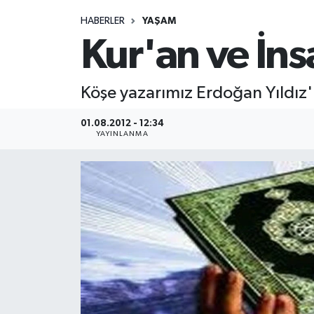
HABERLER
YAŞAM
Medya
Kur'an ve İns
Sağlık
Köşe yazarımız Erdoğan Yıldız'ı
Sinema
01.08.2012 - 12:34
Sivil Toplum
YAYINLANMA
Siyaset
Spor
Tarım
Turizm
Yaşam