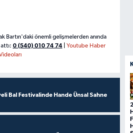
ak Bartın'daki önemli gelişmelerden anında
attı:
0 (540) 010 74 74
|
Youtube Haber
Videoları
eli Bal Festivalinde Hande Ünsal Sahne
H
F