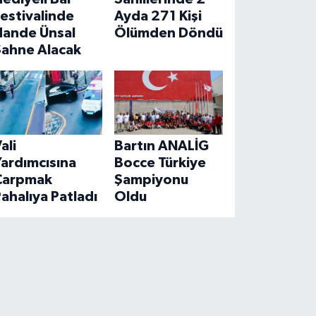
estivalinde
Ayda 271 Kişi
Hande Ünsal
Ölümden Döndü
Sahne Alacak
ali
Bartın ANALİG
ardımcısına
Bocce Türkiye
Çarpmak
Şampiyonu
ahalıya Patladı
Oldu