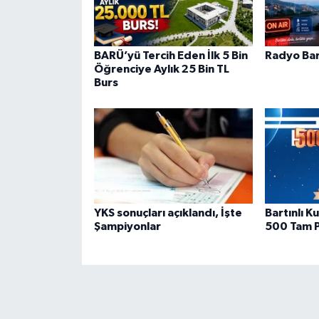
BARÜ’yü Tercih Eden İlk 5 Bin
Radyo Bar
Öğrenciye Aylık 25 Bin TL
Burs
YKS sonuçları açıklandı, İşte
Bartınlı 
Şampiyonlar
500 Tam P