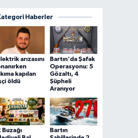
Kategori Haberler
lektrik arızasını
Bartın'da Şafak
onanırken
Operasyonu: 5
kıma kapılan
Gözaltı, 4
şçi öldü
Şüpheli
Aranıyor
2 Buzağı
Bartın
ediyeli Bal
Sahillerinde 2