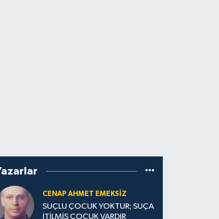
Yazarlar
CENAP AHMET EMEKSİZ
SUÇLU ÇOCUK YOKTUR; SUÇA
İTİLMİŞ ÇOCUK VARDIR