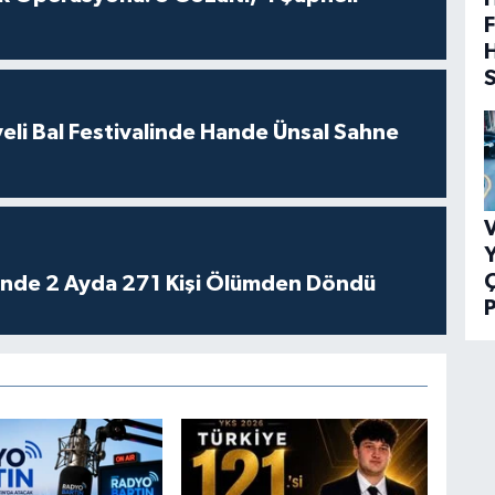
F
eli Bal Festivalinde Hande Ünsal Sahne
V
Y
rinde 2 Ayda 271 Kişi Ölümden Döndü
P