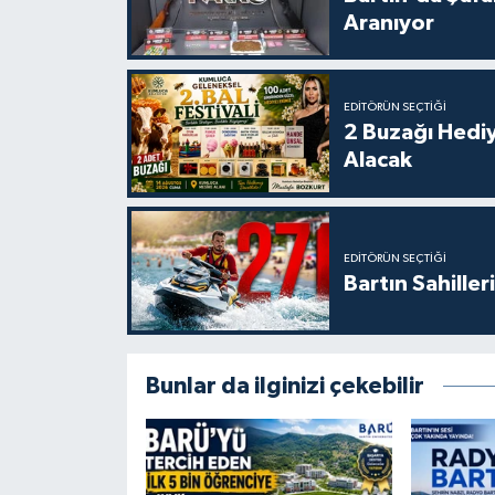
Aranıyor
EDITÖRÜN SEÇTIĞI
2 Buzağı Hediy
Alacak
EDITÖRÜN SEÇTIĞI
Bartın Sahille
Bunlar da ilginizi çekebilir