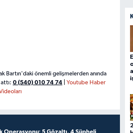
E
a
ak Bartın'daki önemli gelişmelerden anında
i
attı:
0 (540) 010 74 74
|
Youtube Haber
Videoları
k Operasyonu: 5 Gözaltı, 4 Şüpheli
H