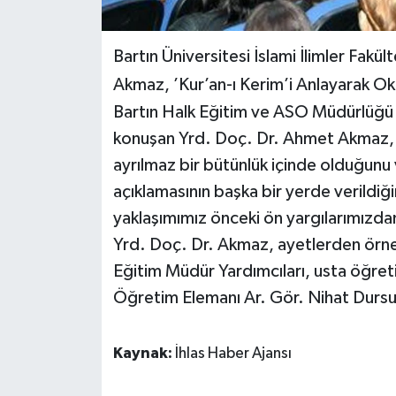
Yerel Yönetimler
Bartın Üniversitesi İslami İlimler Fak
Akmaz, ’Kur’an-ı Kerim’i Anlayarak Ok
DÜNYA
Bartın Halk Eğitim ve ASO Müdürlüğ
YEREL
konuşan Yrd. Doç. Dr. Ahmet Akmaz, Ku
ayrılmaz bir bütünlük içinde olduğunu 
açıklamasının başka bir yerde verildiğ
yaklaşımımız önceki ön yargılarımızdan
Yrd. Doç. Dr. Akmaz, ayetlerden örne
Eğitim Müdür Yardımcıları, usta öğretici
Öğretim Elemanı Ar. Gör. Nihat Dursun
Kaynak:
İhlas Haber Ajansı