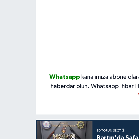
Whatsapp
kanalımıza abone olar
haberdar olun.
Whatsapp İhbar H
EDITÖRÜN SEÇTIĞI
Bartın'da Şafa