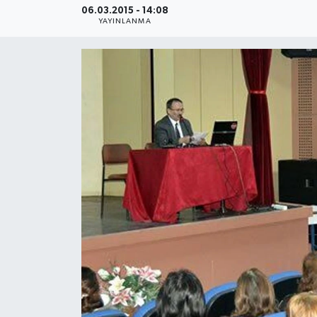
06.03.2015 - 14:08
YAYINLANMA
Medya
Sağlık
Sinema
Sivil Toplum
Siyaset
Spor
Tarım
Turizm
Yaşam