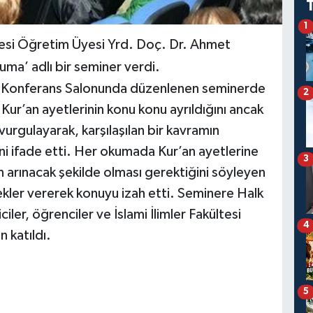
1
ültesi Öğretim Üyesi Yrd. Doç. Dr. Ahmet
uma’ adlı bir seminer verdi.
ü Konferans Salonunda düzenlenen seminerde
2
r’an ayetlerinin konu konu ayrıldığını ancak
vurgulayarak, karşılaşılan bir kavramın
ini ifade etti. Her okumada Kur’an ayetlerine
3
 arınacak şekilde olması gerektiğini söyleyen
kler vererek konuyu izah etti. Seminere Halk
ler, öğrenciler ve İslami İlimler Fakültesi
4
 katıldı.
5