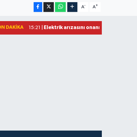
-
+
A
A
ON DAKIKA
Elektrik arızasını onanırken akıma kapı
15:21 |