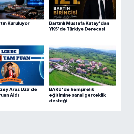
tın Kuruluyor
Bartınlı Mustafa Kutay'dan
YKS'de Türkiye Derecesi
Kuzey Aras LGS'de
BARÜ'de hemşirelik
uan Aldı
eğitimine sanal gerçeklik
desteği