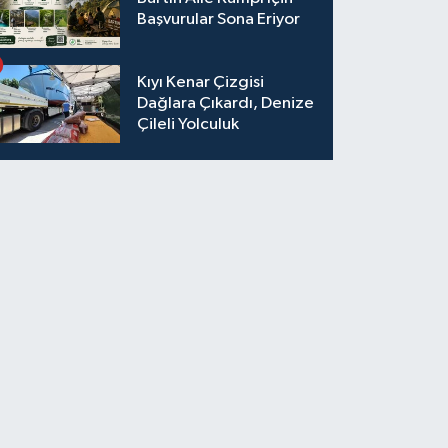
Başvurular Sona Eriyor
Kıyı Kenar Çizgisi
Dağlara Çıkardı, Denize
Çileli Yolculuk