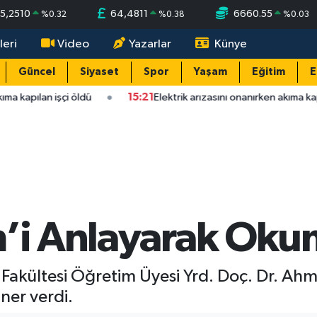
5,2510
64,4811
6660.55
%
0.32
%
0.38
%
0.03
leri
Video
Yazarlar
Künye
Güncel
Siyaset
Spor
Yaşam
Eğitim
E
ma kapılan işçi öldü
15:21
Elektrik arızasını onanırken akıma kapı
m’i Anlayarak Oku
er Fakültesi Öğretim Üyesi Yrd. Doç. Dr. Ah
ner verdi.