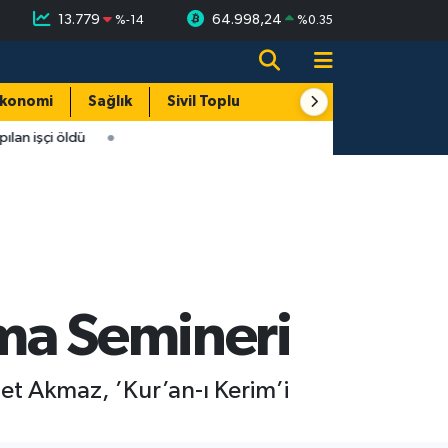
13.779
64.998,24
%
-14
%
0.35
konomi
Sağlık
Sivil Toplum
Turizm
Yerel
lan işçi öldü
ma Semineri
met Akmaz, ’Kur’an-ı Kerim’i