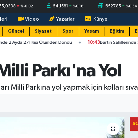
55,0398
64,1581
6527.85
%
-0.02
%
0.16
%
0.54
leri
Video
Yazarlar
Künye
Güncel
Siyaset
Spor
Yaşam
Eğitim
E
inde 2 Ayda 271 Kişi Ölümden Döndü
10:43
Bartın Sahillerinde
illi Parkı'na Yol
arı Milli Parkına yol yapmak için kolları sıva
S