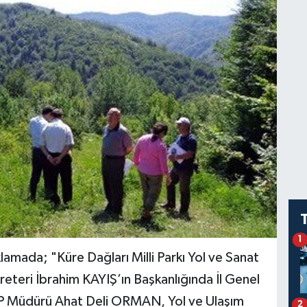
1
klamada; "Küre Dağları Milli Parkı Yol ve Sanat
kreteri İbrahim KAYIŞ’ın Başkanlığında İl Genel
P Müdürü Ahat Deli ORMAN, Yol ve Ulaşım
2