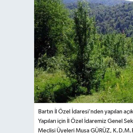
Medya
Sağlık
Sinema
Sivil Toplum
Siyaset
Spor
Tarım
Bartın İl Özel İdaresi'nden yapılan açı
Turizm
Yapıları için İl Özel İdaremiz Genel Se
Meclisi Üyeleri Musa GÜRÜZ, K.D.M.
Yaşam