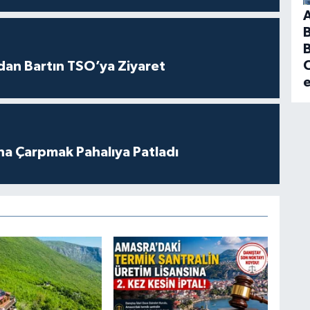
B
C
dan Bartın TSO’ya Ziyaret
ına Çarpmak Pahalıya Patladı