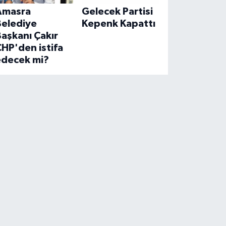
Amasra
Gelecek Partisi
Belediye
Kepenk Kapattı
aşkanı Çakır
HP'den istifa
edecek mi?