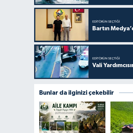
EDITÖRÜN SEÇTIĞI
Bartın Medya’
EDITÖRÜN SEÇTIĞI
Vali Yardımcıs
Bunlar da ilginizi çekebilir