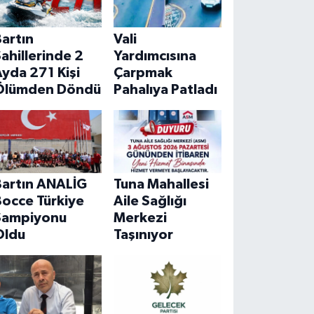
artın
Vali
ahillerinde 2
Yardımcısına
yda 271 Kişi
Çarpmak
Ölümden Döndü
Pahalıya Patladı
Bartın ANALİG
Tuna Mahallesi
Bocce Türkiye
Aile Sağlığı
Şampiyonu
Merkezi
Oldu
Taşınıyor