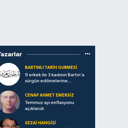
Yazarlar
BARTINLI TARIH GURMESI
9 erkek ile 3 kadının Bartın’a
sürgün edilmelerine...
CENAP AHMET EMEKSİZ
Temmuz ayı enflasyonu
açıklandı
SEZAI HANGİŞİ