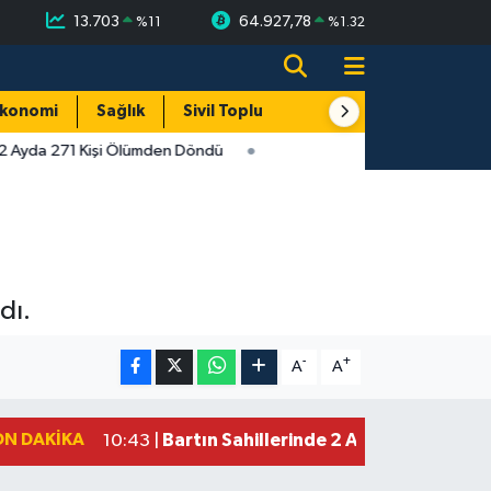
13.703
64.927,78
%
11
%
1.32
konomi
Sağlık
Sivil Toplum
Turizm
Yerel
 2 Ayda 271 Kişi Ölümden Döndü
dı.
-
+
A
A
ON DAKIKA
Bartın Sahillerinde 2 Ayda 271 Kişi 
10:43 |