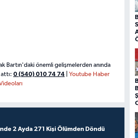
B
S
A
ak Bartın'daki önemli gelişmelerden anında
attı:
0 (540) 010 74 74
|
Youtube Haber
Videoları
rinde 2 Ayda 271 Kişi Ölümden Döndü