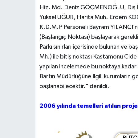
Hiz. Md. Deniz GÖÇMENOĞLU, Dış İliş
Yerel Yönetimler
Yüksel UĞUR, Harita Müh. Erdem KO
K.D.M.P Personeli Bayram YILANCI’nın
DÜNYA
(Başlangıç Noktası) başlayarak gerekli f
YEREL
Parkı sınırları içerisinde bulunan ve 
Mh.) ile bitiş noktası Kastamonu Cide
yapılan incelemede bu noktaya kadar s
Bartın Müdürlüğüne İlgili kurumların gö
başlanabilecektir." denildi.
2006 yılında temelleri atılan proj