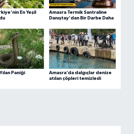
rkiye'nin En Yeşil
Amasra Termik Santraline
ldu
Danıştay'dan Bir Darbe Daha
Yılan Paniği
Amasra’da dalgıçlar denize
atılan çöpleri temizledi