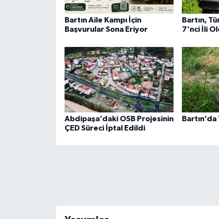
Bartın Aile Kampı İçin
Bartın, Tü
Başvurular Sona Eriyor
7'nci İli O
Abdipaşa’daki OSB Projesinin
Bartın’da 
ÇED Süreci İptal Edildi