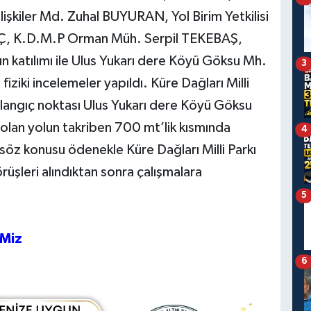
kiler Md. Zuhal BUYURAN, Yol Birim Yetkilisi
Ç, K.D.M.P Orman Müh. Serpil TEKEBAŞ,
 katılımı ile Ulus Yukarı dere Köyü Göksu Mh.
3
iziki incelemeler yapıldı. Küre Dağları Milli
başlangıç noktası Ulus Yukarı dere Köyü Göksu
 olan yolun takriben 700 mt’lik kısmında
4
öz konusu ödenekle Küre Dağları Milli Parkı
rüşleri alındıktan sonra çalışmalara
5
eMiz
6