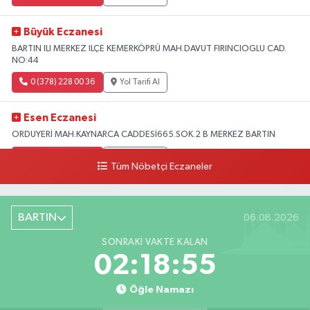
Büyük Eczanesi
BARTIN ILI MERKEZ ILÇE KEMERKÖPRÜ MAH.DAVUT FIRINCIOGLU CAD.
NO:44
0 (378) 228 00 36
Yol Tarifi Al
Esen Eczanesi
ORDUYERİ MAH.KAYNARCA CADDESİ665.SOK.2 B MERKEZ BARTIN
0 (378) 502 33 32
Yol Tarifi Al
Tüm Nöbetçi Eczaneler
Çolpak Eczanesi
Şiremirçavuş Mahallesi, Kırıkçı Zeliha Ana Sokak No:20 8 Merkez Bartın
BARTIN
06.08.2026
0 (378) 227 85 45
Yol Tarifi Al
SONRAKI VAKTE KALAN
02:18:54
Öğle Namazı