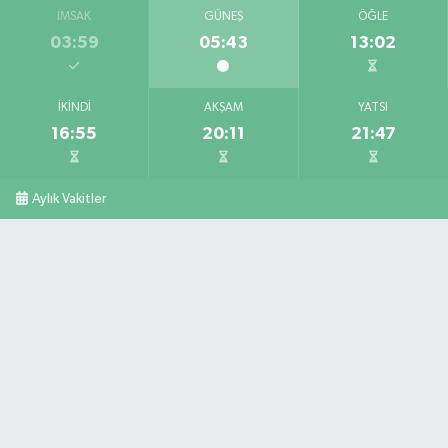
İMSAK
GÜNEŞ
ÖĞLE
03:59
05:43
13:02
İKINDI
AKŞAM
YATSI
16:55
20:11
21:47
Aylık Vakitler