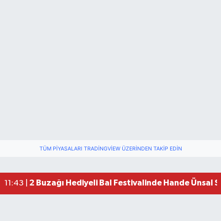
TÜM PIYASALARI TRADINGVIEW ÜZERINDEN TAKIP EDIN
2 Buzağı Hediyeli Bal Festivalinde Hande Ünsal 
11:43 |