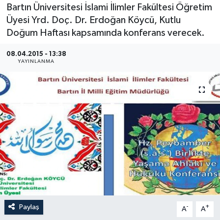
Bartın Üniversitesi İslami İlimler Fakültesi Öğretim
Medya
Üyesi Yrd. Doç. Dr. Erdoğan Köycü, Kutlu
Doğum Haftası kapsamında konferans verecek.
Sağlık
08.04.2015 - 13:38
YAYINLANMA
Sinema
Sivil Toplum
Siyaset
Spor
Tarım
Turizm
Paylaş
-
+
A
A
Yaşam