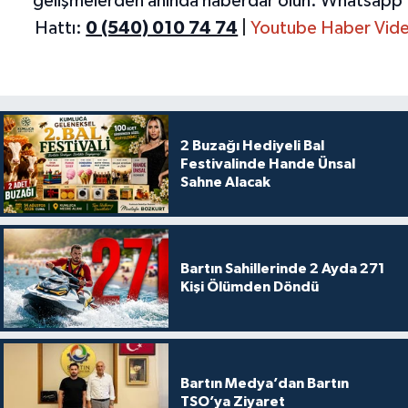
gelişmelerden anında haberdar olun.
Whatsapp 
Hattı:
0 (540) 010 74 74
|
Youtube Haber Vide
2 Buzağı Hediyeli Bal
Festivalinde Hande Ünsal
Sahne Alacak
Bartın Sahillerinde 2 Ayda 271
Kişi Ölümden Döndü
Bartın Medya’dan Bartın
TSO’ya Ziyaret