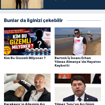
Bunlar da ilginizi çekebilir
Kim Bu Gizemli Milyoner ?
Bartınlı İş İnsanı Erhan
Yılmaz Almanya'da Hayatını
Kaybetti
Karakayış'ın Ailesinin Acı
Yılmaz Tunç’un Acı Günü