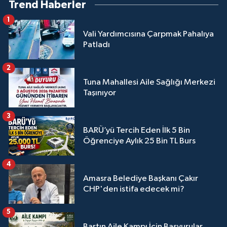
Trend Haberler
1
Vali Yardımcısına Çarpmak Pahalıya
Patladı
2
Tuna Mahallesi Aile Sağlığı Merkezi
Taşınıyor
3
BARÜ’yü Tercih Eden İlk 5 Bin
Öğrenciye Aylık 25 Bin TL Burs
4
Amasra Belediye Başkanı Çakır
CHP'den istifa edecek mi?
5
Bartın Aile Kampı İçin Başvurular