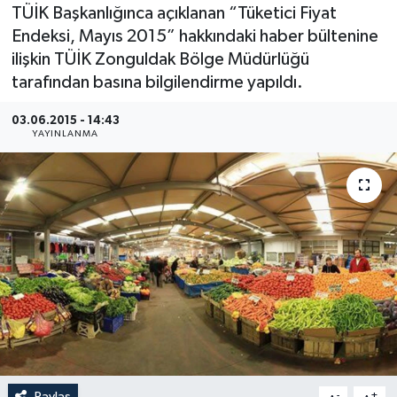
TÜİK Başkanlığınca açıklanan “Tüketici Fiyat
Medya
Endeksi, Mayıs 2015” hakkındaki haber bültenine
ilişkin TÜİK Zonguldak Bölge Müdürlüğü
Sağlık
tarafından basına bilgilendirme yapıldı.
Sinema
03.06.2015 - 14:43
YAYINLANMA
Sivil Toplum
Siyaset
Spor
Tarım
Turizm
Yaşam
Paylaş
-
+