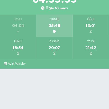
Öğle Namazı
İMSAK
GÜNEŞ
ÖĞLE
04:04
05:46
13:01
İKINDI
AKŞAM
YATSI
16:54
20:07
21:42
Aylık Vakitler