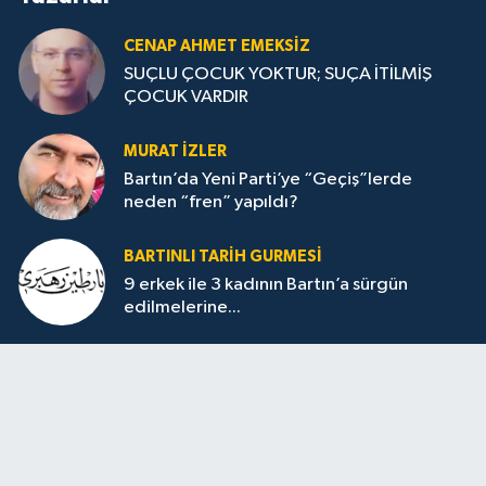
CENAP AHMET EMEKSİZ
SUÇLU ÇOCUK YOKTUR; SUÇA İTİLMİŞ
ÇOCUK VARDIR
MURAT İZLER
Bartın’da Yeni Parti’ye “Geçiş”lerde
neden “fren” yapıldı?
BARTINLI TARIH GURMESI
9 erkek ile 3 kadının Bartın’a sürgün
edilmelerine...