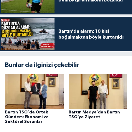
denize giren hakem boğuldu
Bartın’da alarm: 10 kişi
boğulmaktan böyle kurtarıldı
Bunlar da ilginizi çekebilir
Bartın TSO'da Ortak
Bartın Medya’dan Bartın
Gündem: Ekonomi ve
TSO’ya Ziyaret
Sektörel Sorunlar