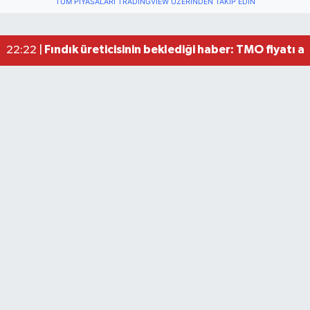
TÜM PIYASALARI TRADINGVIEW ÜZERINDEN TAKIP EDIN
Bartın’da alarm: 10 kişi boğulmaktan böyle kurta
16:01 |
Bartın'da nem oranı yüzde 100'e ulaştı
23:12 |
Fındık üreticisinin beklediği haber: TMO fiyatı aç
22:22 |