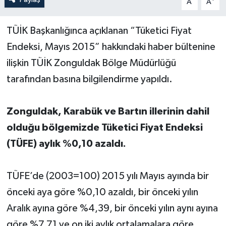
A
A
Yerel Yönetimler
TÜİK Başkanlığınca açıklanan “Tüketici Fiyat
Endeksi, Mayıs 2015” hakkındaki haber bültenine
DÜNYA
ilişkin TÜİK Zonguldak Bölge Müdürlüğü
YEREL
tarafından basına bilgilendirme yapıldı.
Zonguldak, Karabük ve Bartın illerinin dahil
olduğu bölgemizde Tüketici Fiyat Endeksi
(TÜFE) aylık %0,10 azaldı.
TÜFE’de (2003=100) 2015 yılı Mayıs ayında bir
önceki aya göre %0,10 azaldı, bir önceki yılın
Aralık ayına göre %4,39, bir önceki yılın aynı ayına
göre %7,71 ve on iki aylık ortalamalara göre