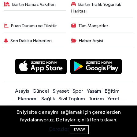
Bartin Namaz Vakitleri
Bartın Trafik Yoğunluk
Haritası
Puan Durumu ve Fikstür
Tüm Manşetler
Son Dakika Haberleri
Haber Arşivi
Asayiş
Güncel
Siyaset
Spor
Yaşam
Eğitim
Ekonomi
Sağlık
Sivil Toplum
Turizm
Yerel
En iyi site deneyimi sağlamak için çerezlerden
Sitede yayınlanan içerik ve yorumlardan yazarları sorumludur.
Drakula böceği Bartın’da: Fındık için
18:40
faydalanıyoruz. Detaylar için lütfen tıklayın.
Yayınlanan yorumlardan Bartın Son Dakika Haberleri | Bartın Haber |
tehlike büyüyor
Çerezler
Bartın İnfo sorumlu tutulamaz. Sitedeki tüm harici linkler ayrı bir
TAMAM
sayfada açılır. Sitemizde yayınlanan haber, köşe yazıları ve