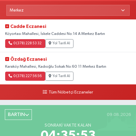
Cadde Eczanesi
Köyortası Mahallesi, İskele Caddesi No:14 A Merkez Bartın
0 (378) 228 53 32
Yol Tarifi Al
Özdağ Eczanesi
Karaköy Mahallesi, Kadıoğlu Sokak No:60 11 Merkez Bartın
0 (378) 227 56 56
Yol Tarifi Al
Tüm Nöbetçi Eczaneler
BARTIN
09.08.2026
SONRAKI VAKTE KALAN
04:35:52