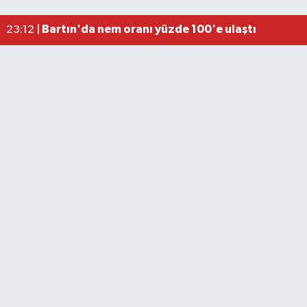
Elektrik arızasını onanırken akıma kapılan işçi öl
15:21 |
Bartın'da nem oranı yüzde 100'e ulaştı
23:12 |