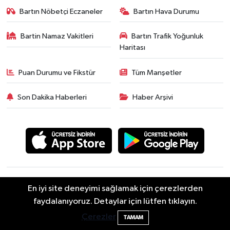
Bartın Nöbetçi Eczaneler
Bartın Hava Durumu
Bartin Namaz Vakitleri
Bartın Trafik Yoğunluk
Haritası
Puan Durumu ve Fikstür
Tüm Manşetler
Son Dakika Haberleri
Haber Arşivi
Asayiş
Güncel
Siyaset
Spor
Yaşam
Eğitim
En iyi site deneyimi sağlamak için çerezlerden
Ekonomi
Sağlık
Sivil Toplum
Turizm
Yerel
faydalanıyoruz. Detaylar için lütfen tıklayın.
Bartın'da nem oranı yüzde 100'e ulaştı
23:12
Çerezler
TAMAM
Sitede yayınlanan içerik ve yorumlardan yazarları sorumludur.