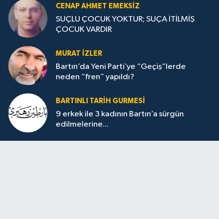
CENAP AHMET EMEKSİZ
SUÇLU ÇOCUK YOKTUR; SUÇA İTİLMİŞ
ÇOCUK VARDIR
MURAT İZLER
Bartın’da Yeni Parti’ye “Geçiş”lerde
neden “fren” yapıldı?
BARTINLI TARIH GURMESI
9 erkek ile 3 kadının Bartın’a sürgün
edilmelerine...