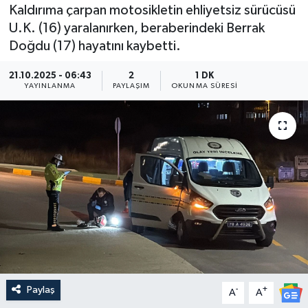
Kaldırıma çarpan motosikletin ehliyetsiz sürücüsü
Medya
U.K. (16) yaralanırken, beraberindeki Berrak
Doğdu (17) hayatını kaybetti.
Sağlık
21.10.2025 - 06:43
2
1 DK
YAYINLANMA
PAYLAŞIM
OKUNMA SÜRESI
Sinema
Sivil Toplum
Siyaset
Spor
Tarım
Turizm
Paylaş
-
+
A
A
Yaşam