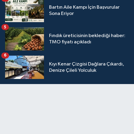
Bartın Aile Kampı İçin Başvurular
Sona Eriyor
5
Fındık üreticisinin beklediği haber:
TMO fiyatı açıkladı
6
Kıyı Kenar Çizgisi Dağlara Çıkardı,
Denize Çileli Yolculuk