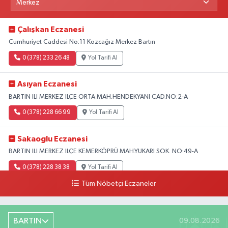
Çalışkan Eczanesi
Cumhuriyet Caddesi No:11 Kozcağız Merkez Bartın
0 (378) 233 26 48
Yol Tarifi Al
Asıyan Eczanesi
BARTIN ILI MERKEZ ILÇE ORTA MAH.HENDEKYANI CAD.NO:2-A
0 (378) 228 66 99
Yol Tarifi Al
Sakaoglu Eczanesi
BARTIN ILI MERKEZ ILÇE KEMERKÖPRÜ MAH.YUKARI SOK. NO:49-A
0 (378) 228 38 38
Yol Tarifi Al
Tüm Nöbetçi Eczaneler
BARTIN
09.08.2026