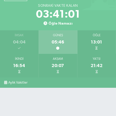
SONRAKI VAKTE KALAN
03:41:00
Öğle Namazı
İMSAK
GÜNEŞ
ÖĞLE
04:04
05:46
13:01
İKINDI
AKŞAM
YATSI
16:54
20:07
21:42
Aylık Vakitler