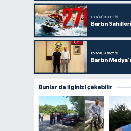
EDITÖRÜN SEÇTIĞI
Bartın Sahille
EDITÖRÜN SEÇTIĞI
Bartın Medya’
Bunlar da ilginizi çekebilir