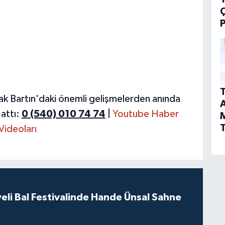
P
T
ak Bartın'daki önemli gelişmelerden anında
A
attı:
0 (540) 010 74 74
|
Youtube Haber
T
Videoları
eli Bal Festivalinde Hande Ünsal Sahne