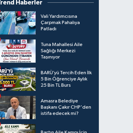
Trend Haberler
Vali Yardımcısına
Çarpmak Pahalıya
Patladı
Tuna Mahallesi Aile
Sağlığı Merkezi
Taşınıyor
BARÜ’yü Tercih Eden İlk
5 Bin Öğrenciye Aylık
25 Bin TL Burs
Amasra Belediye
Başkanı Çakır CHP'den
istifa edecek mi?
Bartın Aile Kampı İçin