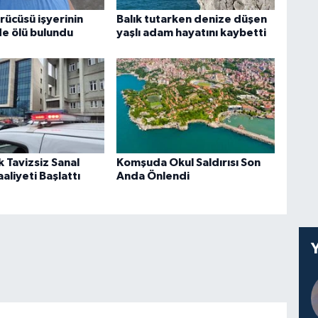
ürücüsü işyerinin
Balık tutarken denize düşen
de ölü bulundu
yaşlı adam hayatını kaybetti
k Tavizsiz Sanal
Komşuda Okul Saldırısı Son
aliyeti Başlattı
Anda Önlendi