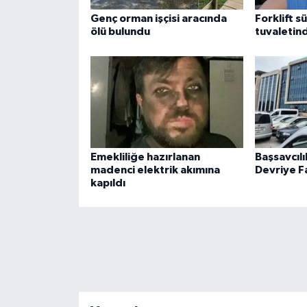
Genç orman işçisi aracında
Forklift s
ölü bulundu
tuvaletin
Emekliliğe hazırlanan
Başsavcılı
madenci elektrik akımına
Devriye Fa
kapıldı