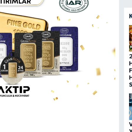
H
F
V
Y