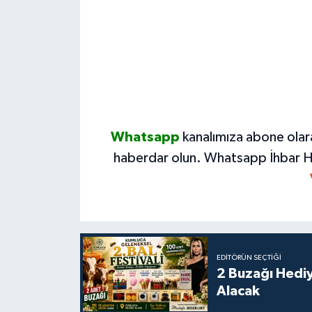
Whatsapp
kanalımıza abone olar
haberdar olun.
Whatsapp İhbar H
EDITÖRÜN SEÇTIĞI
2 Buzağı Hediy
Alacak