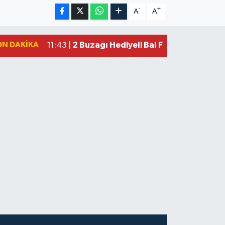
-
+
A
A
ON DAKIKA
2 Buzağı Hediyeli Bal Festivalinde Ha
11:43 |