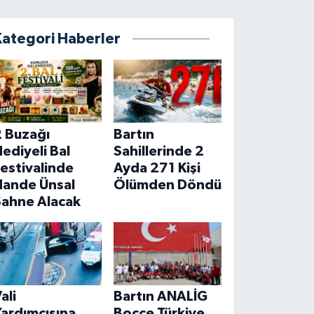
Kategori Haberler
2 Buzağı
Bartın
ediyeli Bal
Sahillerinde 2
estivalinde
Ayda 271 Kişi
Hande Ünsal
Ölümden Döndü
Sahne Alacak
ali
Bartın ANALİG
ardımcısına
Bocce Türkiye