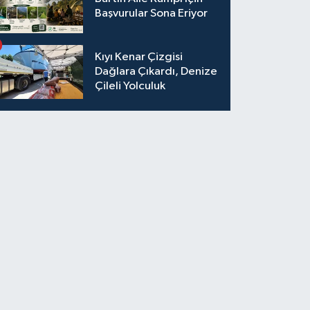
Başvurular Sona Eriyor
Kıyı Kenar Çizgisi
Dağlara Çıkardı, Denize
Çileli Yolculuk