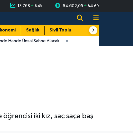
13.768
64.602,05
%
48
%
0.69
konomi
Sağlık
Sivil Toplum
Turizm
Yerel
inde Hande Ünsal Sahne Alacak
ğrencisi iki kız, saç saça baş