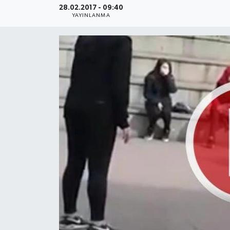
28.02.2017 - 09:40
YAYINLANMA
Medya
Sağlık
Sinema
Sivil Toplum
Siyaset
Spor
Tarım
Turizm
Yaşam