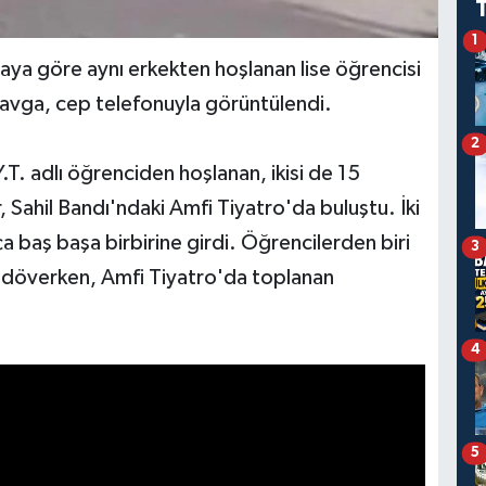
1
ya göre aynı erkekten hoşlanan lise öğrencisi
 Kavga, cep telefonuyla görüntülendi.
2
Y.T. adlı öğrenciden hoşlanan, ikisi de 15
r, Sahil Bandı'ndaki Amfi Tiyatro'da buluştu. İki
aça baş başa birbirine girdi. Öğrencilerden biri
3
k döverken, Amfi Tiyatro'da toplanan
4
5