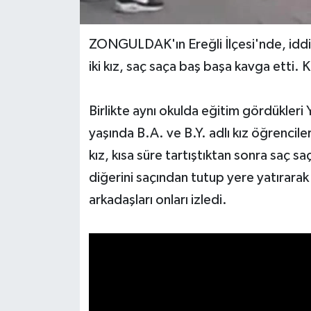
Yerel Yönetimler
ZONGULDAK'ın Ereğli İlçesi'nde, iddia
iki kız, saç saça baş başa kavga etti.
DÜNYA
YEREL
Birlikte aynı okulda eğitim gördükleri 
yaşında B.A. ve B.Y. adlı kız öğrencile
kız, kısa süre tartıştıktan sonra saç s
diğerini saçından tutup yere yatırara
arkadaşları onları izledi.