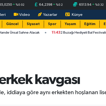
55,0250
64,2398
6513.94
%
0.02
%
0.2
%
0.32
leri
Video
Yazarlar
Künye
Güncel
Siyaset
Spor
Yaşam
Eğitim
E
Hande Ünsal Sahne Alacak
11:43
2 Buzağı Hediyeli Bal Festival
n erkek kavgası
 iddiaya göre aynı erkekten hoşlanan lise ö