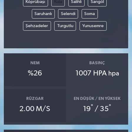
Köprübaşı
Kula
Salihli
Sarıgöl
Yerel Yönetimler
Saruhanlı
Selendi
Soma
Şehzadeler
Turgutlu
Yunusemre
DÜNYA
YEREL
NEM
BASINÇ
%26
1007 HPA
hpa
RÜZGAR
EN DÜŞÜK / EN YÜKSEK
°
°
2.00 M/S
19
/ 35