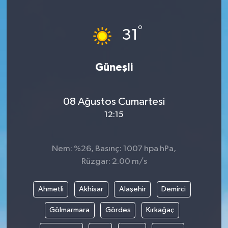
Medya
°
31
Sağlık
Güneşli
Sinema
Sivil Toplum
08 Ağustos Cumartesi
12:15
Siyaset
Spor
Nem: %26, Basınç: 1007 hpa hPa,
Rüzgar: 2.00 m/s
Tarım
Ahmetli
Akhisar
Alaşehir
Demirci
Turizm
Gölmarmara
Gördes
Kırkağaç
Yaşam