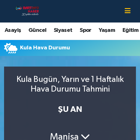
Asayiş
Bartın Nöbetçi Eczaneler
Asayiş
Güncel
Siyaset
Spor
Yaşam
Eğitim
Bartın Hakkında
Bartın Hava Durumu
Kula Hava Durumu
Çevre
Bartin Namaz Vakitleri
Eğitim
Bartın Trafik Yoğunluk Haritası
Kula Bugün, Yarın ve 1 Haftalık
Ekonomi
Süper Lig Puan Durumu ve Fikstür
Hava Durumu Tahmini
Güncel
Tüm Manşetler
ŞU AN
Kültür-Sanat
Son Dakika Haberleri
Manisa
Magazin
Haber Arşivi