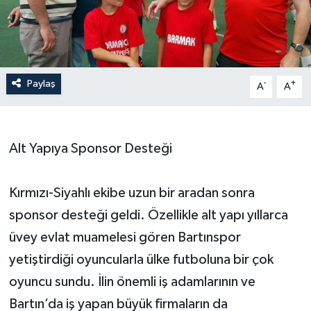
Yerel Yönetimler
DÜNYA
Paylaş
-
+
A
A
YEREL
Alt Yapıya Sponsor Desteği
Kırmızı-Siyahlı ekibe uzun bir aradan sonra
sponsor desteği geldi. Özellikle alt yapı yıllarca
üvey evlat muamelesi gören Bartınspor
yetiştirdiği oyuncularla ülke futboluna bir çok
oyuncu sundu. İlin önemli iş adamlarının ve
Bartın’da iş yapan büyük firmaların da