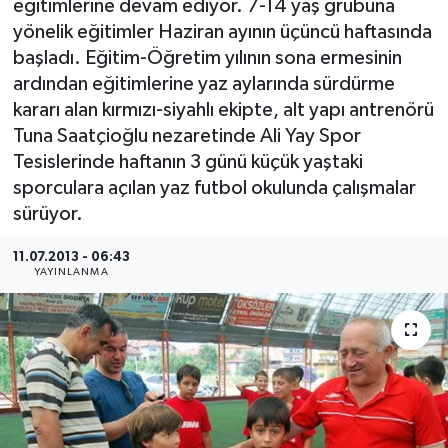
eğitimlerine devam ediyor. 7-14 yaş grubuna
yönelik eğitimler Haziran ayının üçüncü haftasında
Medya
başladı. Eğitim-Öğretim yılının sona ermesinin
ardından eğitimlerine yaz aylarında sürdürme
Sağlık
kararı alan kırmızı-siyahlı ekipte, alt yapı antrenörü
Tuna Saatçioğlu nezaretinde Ali Yay Spor
Sinema
Tesislerinde haftanın 3 günü küçük yaştaki
sporculara açılan yaz futbol okulunda çalışmalar
Sivil Toplum
sürüyor.
Siyaset
11.07.2013 - 06:43
YAYINLANMA
Spor
Tarım
Turizm
Yaşam