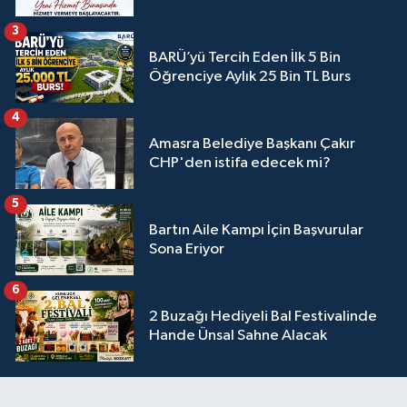
3
BARÜ’yü Tercih Eden İlk 5 Bin
Öğrenciye Aylık 25 Bin TL Burs
4
Amasra Belediye Başkanı Çakır
CHP'den istifa edecek mi?
5
Bartın Aile Kampı İçin Başvurular
Sona Eriyor
6
2 Buzağı Hediyeli Bal Festivalinde
Hande Ünsal Sahne Alacak