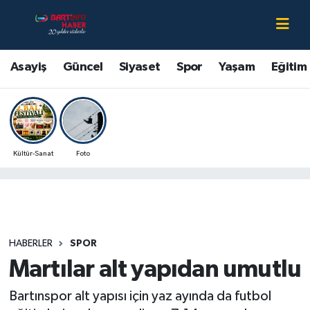
Asayiş
Bartın Nöbetçi Eczaneler
Asayiş
Güncel
Siyaset
Spor
Yaşam
Eğitim
Bartın Hakkında
Bartın Hava Durumu
Çevre
Bartin Namaz Vakitleri
Kültür-Sanat
Foto
Eğitim
Bartın Trafik Yoğunluk Haritası
Ekonomi
Süper Lig Puan Durumu ve Fikstür
Güncel
Tüm Manşetler
HABERLER
SPOR
Martılar alt yapıdan umutlu
Kültür-Sanat
Son Dakika Haberleri
Bartınspor alt yapısı için yaz ayında da futbol
Magazin
Haber Arşivi