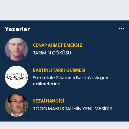
Yazarlar
CENAP AHMET EMEKSİZ
TARIMIN ÇÖKÜŞÜ
BARTINLI TARIH GURMESI
9 erkek ile 3 kadının Bartın’a sürgün
edilmelerine...
SEZAI HANGİŞİ
TOGG MAKUS TALİHİN YENİLMESİDİR