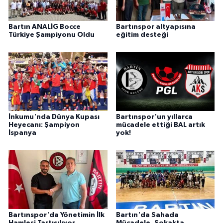
Bartın ANALİG Bocce
Bartınspor altyapısına
Türkiye Şampiyonu Oldu
eğitim desteği
İnkumu'nda Dünya Kupası
Bartınspor'un yıllarca
Heyecanı: Şampiyon
mücadele ettiği BAL artık
İspanya
yok!
Bartınspor'da Yönetimin İlk
Bartın'da Sahada