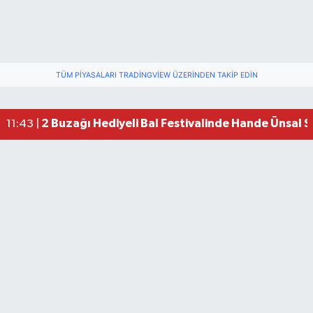
TÜM PIYASALARI TRADINGVIEW ÜZERINDEN TAKIP EDIN
2 Buzağı Hediyeli Bal Festivalinde Hande Ünsal 
11:43 |