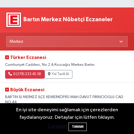
Bartın Merkez Nöbetçi Eczaneler
Türker Eczanesi
Cumhuriyet Caddesi, No:2 A Kozcağız Merkez Bartın
0 (378) 233 45 38
Yol Tarifi Al
Büyük Eczanesi
BARTIN ILI MERKEZ ILÇE KEMERKÖPRÜ MAH.DAVUT FIRINCIOGLU CAD.
NO:44
En iyi site deneyimi sağlamak için çerezlerden
0 (378) 228 00 36
Yol Tarifi Al
2 Buzağı Hediyeli Bal Festivalinde Hande
11:43
faydalanıyoruz. Detaylar için lütfen tıklayın.
Ünsal Sahne Alacak
Çerezler
Esen Eczanesi
TAMAM