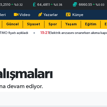
5,2510
64,4811
6660.55
%
0.32
%
0.38
%
0.03
leri
Video
Yazarlar
Künye
Güncel
Siyaset
Spor
Yaşam
Eğitim
E
 fiyatı açıkladı
15:21
Elektrik arızasını onanırken akıma kapılan 
lışmaları
ına devam ediyor.