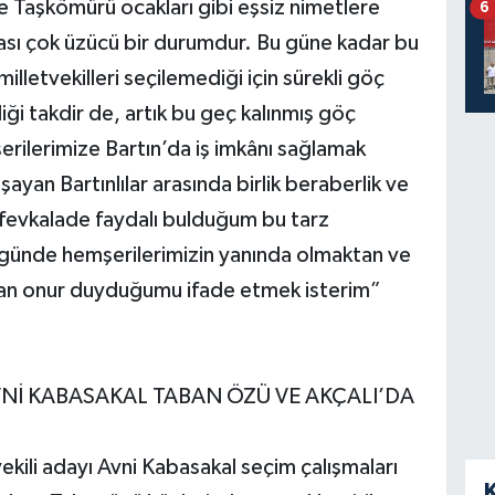
e Taşkömürü ocakları gibi eşsiz nimetlere
6
ası çok üzücü bir durumdur. Bu güne kadar bu
illetvekilleri seçilemediği için sürekli göç
diği takdir de, artık bu geç kalınmış göç
rilerimize Bartın’da iş imkânı sağlamak
aşayan Bartınlılar arasında birlik beraberlik ve
 fevkalade faydalı bulduğum bu tarz
günde hemşerilerimizin yanında olmaktan ve
ktan onur duyduğumu ifade etmek isterim”
AVNİ KABASAKAL TABAN ÖZÜ VE AKÇALI’DA
vekili adayı Avni Kabasakal seçim çalışmaları