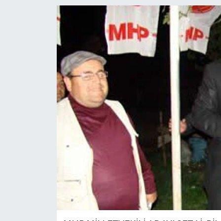
Medya
Sağlık
Sinema
Sivil Toplum
Siyaset
Spor
Tarım
Turizm
Yaşam