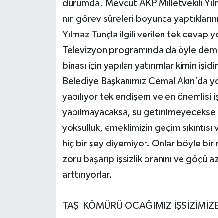
durumda. Mevcut AKP Milletvekili Yılm
nın görev süreleri boyunca yaptıklar
Yılmaz Tunçla ilgili verilen tek cevap y
Televizyon programında da öyle demiş
binası için yapılan yatırımlar kimin işidi
Belediye Başkanımız Cemal Akın’da yol
yapılıyor tek endişem ve en önemlisi işs
yapılmayacaksa, su getirilmeyecekse öz
yoksulluk, emeklimizin geçim sıkıntısı
hiç bir şey diyemiyor. Onlar böyle bi
zoru başarıp işsizlik oranını ve göçü 
arttırıyorlar.
TAŞ KÖMÜRÜ OCAĞIMIZ İŞSİZİMİZE 