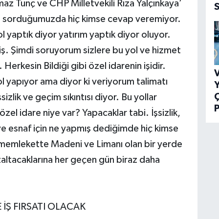
az Tunç ve CHP Milletvekili Rıza Yalçınkaya’
ını sorduğumuzda hiç kimse cevap veremiyor.
ol yaptık diyor yatırım yaptık diyor oluyor.
. Şimdi soruyorum sizlere bu yol ve hizmet
r. Herkesin Bildiği gibi özel idarenin işidir.
V
 yapıyor ama diyor ki veriyorum talimatı
Y
izlik ve geçim sıkıntısı diyor. Bu yollar
P
el idare niye var? Yapacaklar tabi. İşsizlik,
 ve esnaf için ne yapmış dediğimde hiç kimse
r memlekette Madeni ve Limanı olan bir yerde
azaltacaklarına her geçen gün biraz daha
İŞ FIRSATI OLACAK