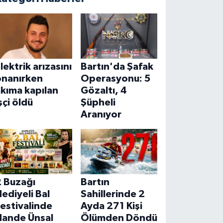
lektrik arızasını
Bartın'da Şafak
onanırken
Operasyonu: 5
kıma kapılan
Gözaltı, 4
şçi öldü
Şüpheli
Aranıyor
2 Buzağı
Bartın
ediyeli Bal
Sahillerinde 2
estivalinde
Ayda 271 Kişi
Hande Ünsal
Ölümden Döndü