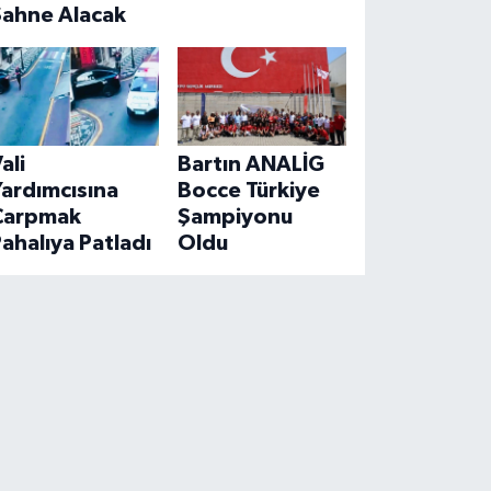
Sahne Alacak
ali
Bartın ANALİG
ardımcısına
Bocce Türkiye
Çarpmak
Şampiyonu
ahalıya Patladı
Oldu