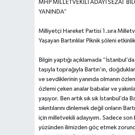
MHP MİLLETVEKİLİ ADAYI SEZAİ 
YANINDA”
Yerel Yönetimler
DÜNYA
Milliyetçi Hareket Partisi 1.sıra Millet
Yaşayan Bartınlılar Piknik şöleni etkinli
YEREL
Bilgin yaptığı açıklamada “İstanbul’d
taşıyla toprağıyla Bartın’ın, doğduklar
ve sevdiklerinin yanında olmanın özlem
özlemi çeken analar babalar ve yakınla
yaşıyor. Ben artık sık sık İstanbul’da B
sıkıntılarını dinlemek değil onların B
için milletvekili adayıyım. Sadece son 
yüzünden ilimizden göç etmek zorunda 