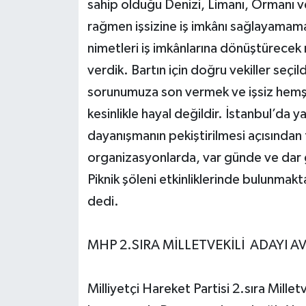
sahip olduğu Denizi, Limanı, Ormanı v
rağmen işsizine iş imkânı sağlayamam
nimetleri iş imkânlarına dönüştürecek m
verdik. Bartın için doğru vekiller seçil
sorunumuza son vermek ve işsiz hemşe
kesinlikle hayal değildir. İstanbul’da y
dayanışmanın pekiştirilmesi açısından
organizasyonlarda, var günde ve dar 
Piknik şöleni etkinliklerinde bulunma
dedi.
MHP 2.SIRA MİLLETVEKİLİ ADAYI 
Milliyetçi Hareket Partisi 2.sıra Millet