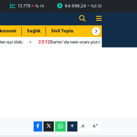
13.779
64.998,24
%
-14
%
0.35
konomi
Sağlık
Sivil Toplum
Turizm
Yerel
işçi öldü
23:12
Bartın'da nem oranı yüzde 100'e ulaştı
-
+
A
A
Fındık üreticisinin beklediği haber: T
22:22 |