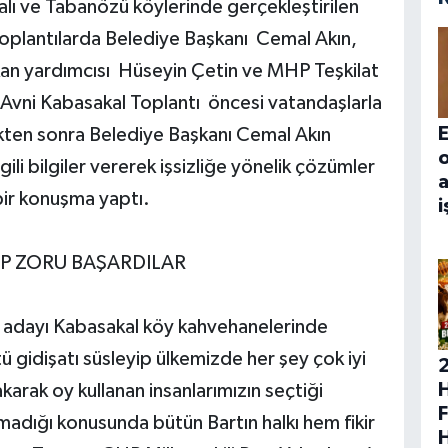
lı ve Tabanözü köylerinde gerçekleştirilen
 Toplantılarda Belediye Başkanı Cemal Akın,
şkan yardımcısı Hüseyin Çetin ve MHP Teşkilat
 Avni Kabasakal Toplantı öncesi vatandaşlarla
E
dikten sonra Belediye Başkanı Cemal Akın
gili bilgiler vererek işsizliğe yönelik çözümler
a
bir konuşma yaptı.
i
IP ZORU BAŞARDILAR
 adayı Kabasakal köy kahvehanelerinde
gidişatı süsleyip ülkemizde her şey çok iyi
H
karak oy kullanan insanlarımızın seçtiği
F
pmadığı konusunda bütün Bartın halkı hem fikir