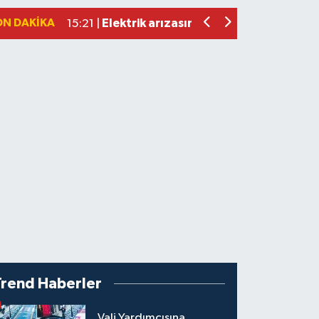
Elektrik arızasını onanırken akıma kapı
15:21 |
ON DAKIKA
Bartın'da nem oranı yüzde 100'e ulaş
23:12 |
Trend Haberler
Vali Yardımcısına