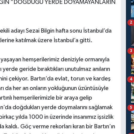
BİLGİN “DOĞDUĞU YERDE DOYAMAYANLARIN
2
vekili adayı Sezai Bilgin hafta sonu İstanbul’da
klerine katılmak üzere İstanbul’a gitti.
3
a yaşayan hemşerilerimiz deniziyle ormanıyla
ı yerde geride bıraktıkları unutulmaz anıların
ini çekiyor. Bartın’da evlat, torun ve kardeş
4
rı da her an onların yokluğunun üzüntüsüyle
artınlı hemşerilerimizle bir araya gelip
artın’da doğdukları yerde doymalarını sağlamak
5
birkaç yılda 1000 in üzerinde insanımız işsizlik
kaldı. Göç verme rekorları kıran bir Bartın’ın