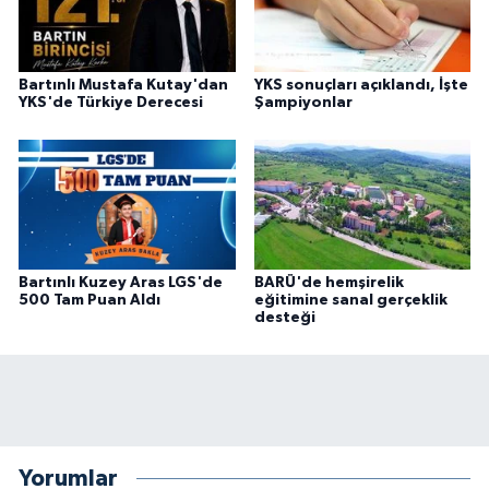
Bartınlı Mustafa Kutay'dan
YKS sonuçları açıklandı, İşte
YKS'de Türkiye Derecesi
Şampiyonlar
Bartınlı Kuzey Aras LGS'de
BARÜ'de hemşirelik
500 Tam Puan Aldı
eğitimine sanal gerçeklik
desteği
Yorumlar