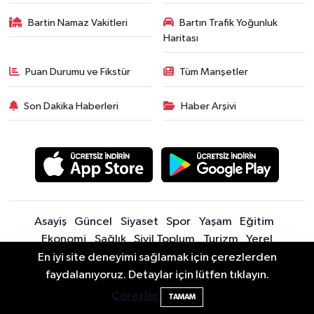
Bartin Namaz Vakitleri
Bartın Trafik Yoğunluk
Haritası
Puan Durumu ve Fikstür
Tüm Manşetler
Son Dakika Haberleri
Haber Arşivi
Asayiş
Güncel
Siyaset
Spor
Yaşam
Eğitim
Ekonomi
Sağlık
Sivil Toplum
Turizm
Yerel
En iyi site deneyimi sağlamak için çerezlerden
2 Buzağı Hediyeli Bal Festivalinde Hande
11:43
faydalanıyoruz. Detaylar için lütfen tıklayın.
Sitede yayınlanan içerik ve yorumlardan yazarları sorumludur.
Ünsal Sahne Alacak
Yayınlanan yorumlardan Bartın Son Dakika Haberleri | Bartın Haber |
Çerezler
TAMAM
Bartın İnfo sorumlu tutulamaz. Sitedeki tüm harici linkler ayrı bir