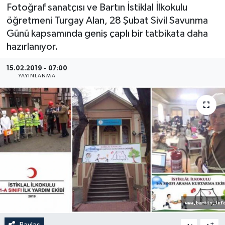
Fotoğraf sanatçısı ve Bartın İstiklal İlkokulu
Medya
öğretmeni Turgay Alan, 28 Şubat Sivil Savunma
Günü kapsamında geniş çaplı bir tatbikata daha
Sağlık
hazırlanıyor.
Sinema
15.02.2019 - 07:00
YAYINLANMA
Sivil Toplum
Siyaset
Spor
Tarım
Turizm
Yaşam
Paylaş
-
+