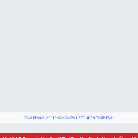
TÜM PIYASALARI TRADINGVIEW ÜZERINDEN TAKIP EDIN