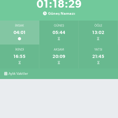
01:18:28
Güneş Namazı
İMSAK
GÜNEŞ
ÖĞLE
04:01
05:44
13:02
İKINDI
AKŞAM
YATSI
16:55
20:09
21:45
Aylık Vakitler