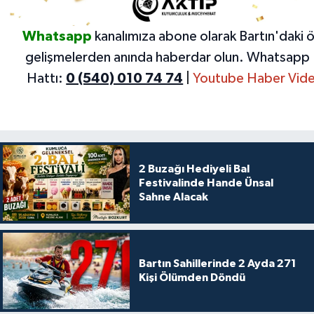
Whatsapp
kanalımıza abone olarak Bartın'daki 
gelişmelerden anında haberdar olun.
Whatsapp 
Hattı:
0 (540) 010 74 74
|
Youtube Haber Vide
2 Buzağı Hediyeli Bal
Festivalinde Hande Ünsal
Sahne Alacak
Bartın Sahillerinde 2 Ayda 271
Kişi Ölümden Döndü