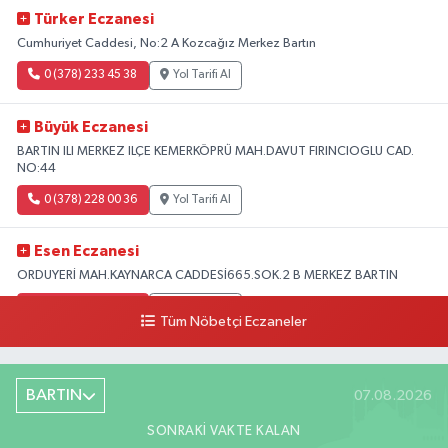
Türker Eczanesi
Cumhuriyet Caddesi, No:2 A Kozcağız Merkez Bartın
0 (378) 233 45 38
Yol Tarifi Al
Büyük Eczanesi
BARTIN ILI MERKEZ ILÇE KEMERKÖPRÜ MAH.DAVUT FIRINCIOGLU CAD.
NO:44
0 (378) 228 00 36
Yol Tarifi Al
Esen Eczanesi
ORDUYERİ MAH.KAYNARCA CADDESİ665.SOK.2 B MERKEZ BARTIN
0 (378) 502 33 32
Yol Tarifi Al
Tüm Nöbetçi Eczaneler
Çolpak Eczanesi
Şiremirçavuş Mahallesi, Kırıkçı Zeliha Ana Sokak No:20 8 Merkez Bartın
BARTIN
07.08.2026
0 (378) 227 85 45
Yol Tarifi Al
SONRAKI VAKTE KALAN