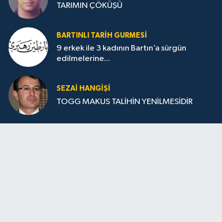
TARIMIN ÇÖKÜŞÜ
BARTINLI TARIH GURMESI
9 erkek ile 3 kadının Bartın’a sürgün
edilmelerine...
SEZAI HANGİŞİ
TOGG MAKUS TALİHİN YENİLMESİDİR