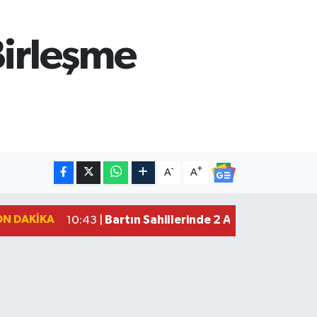
Birleşme
-
+
A
A
ON DAKIKA
Bartın Sahillerinde 2 Ayda 271 Kişi 
10:43 |