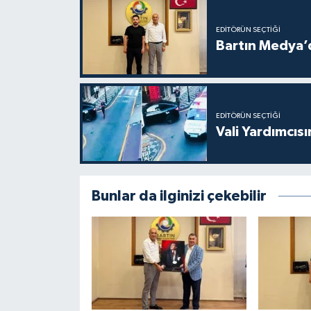
EDITÖRÜN SEÇTIĞI
Bartın Medya’
EDITÖRÜN SEÇTIĞI
Vali Yardımcıs
Bunlar da ilginizi çekebilir