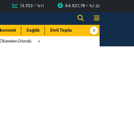
13.703
64.927,78
%
11
%
1.32
konomi
Sağlık
Sivil Toplum
Turizm
Yerel
i Ölümden Döndü