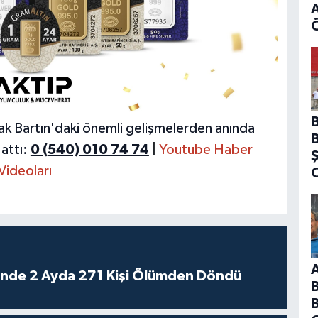
A
ak Bartın'daki önemli gelişmelerden anında
attı:
0 (540) 010 74 74
|
Youtube Haber
Videoları
rinde 2 Ayda 271 Kişi Ölümden Döndü
B