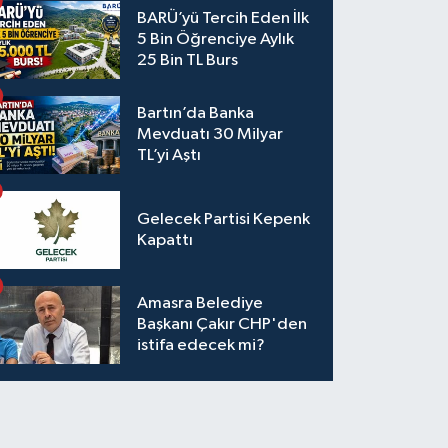
BARÜ’yü Tercih Eden İlk
5 Bin Öğrenciye Aylık
25 Bin TL Burs
Bartın’da Banka
Mevduatı 30 Milyar
TL’yi Aştı
Gelecek Partisi Kepenk
Kapattı
Amasra Belediye
Başkanı Çakır CHP'den
istifa edecek mi?