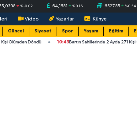
55,0398
64,1581
6527.85
%
-0.02
%
0.16
%
0.54
leri
Video
Yazarlar
Künye
Güncel
Siyaset
Spor
Yaşam
Eğitim
E
1 Kişi Ölümden Döndü
10:43
Bartın Sahillerinde 2 Ayda 271 Kiş