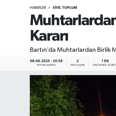
HABERLER
SIVIL TOPLUM
Medya
Muhtarlardan 
Sağlık
Kararı
Sinema
Bartın’da Muhtarlardan Birlik M
Sivil Toplum
08.06.2025 - 20:59
2
1 DK
Siyaset
YAYINLANMA
PAYLAŞIM
OKUNMA SÜRES
Spor
Tarım
Turizm
Yaşam