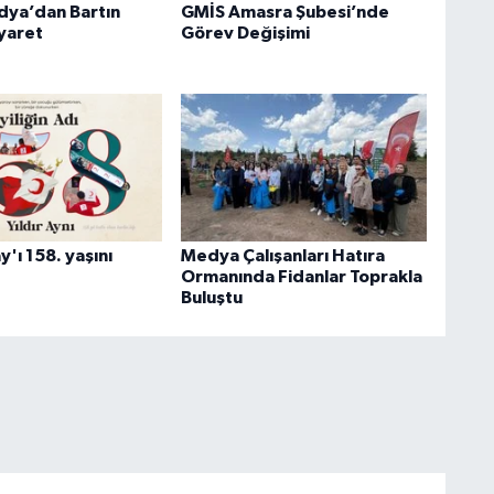
dya’dan Bartın
GMİS Amasra Şubesi’nde
yaret
Görev Değişimi
y'ı 158. yaşını
Medya Çalışanları Hatıra
Ormanında Fidanlar Toprakla
Buluştu