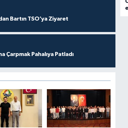
C
dan Bartın TSO’ya Ziyaret
ına Çarpmak Pahalıya Patladı