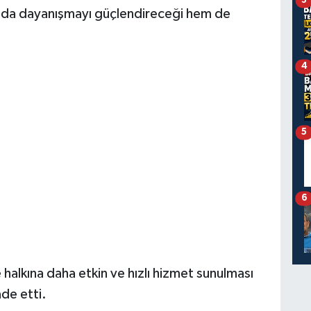
3
ında dayanışmayı güçlendireceği hem de
.
4
5
6
 halkına daha etkin ve hızlı hizmet sunulması
de etti.