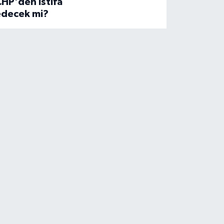
HP'den istifa
edecek mi?