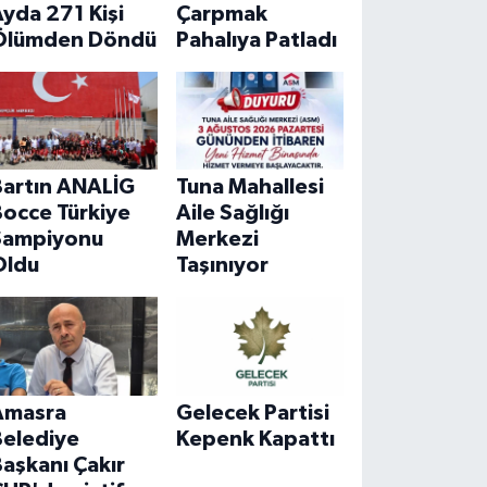
yda 271 Kişi
Çarpmak
Ölümden Döndü
Pahalıya Patladı
Bartın ANALİG
Tuna Mahallesi
Bocce Türkiye
Aile Sağlığı
Şampiyonu
Merkezi
Oldu
Taşınıyor
Amasra
Gelecek Partisi
Belediye
Kepenk Kapattı
aşkanı Çakır