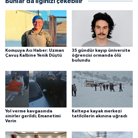
Bunlar da ilginizi çekebilir
Komşuya Acı Haber: Uzman
35 gündür kayıp üniversite
Çavuş Kalbine Yenik Düştü
öğrencisi ormanda ölü
bulundu
Yol verme kavgasında
Keltepe kayak merkezi
sinirler gerildi; Emanetimi
tatilcilerin akınına uğradı
Verin