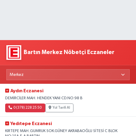
Bartın Merkez Nöbetçi Eczaneler
Aydın Eczanesi
DEMİRCİLER MAH. HENDEK YANI CD.NO:98 B
0 (378) 228 25 50
Yol Tarifi Al
Yedıtepe Eczanesi
KIRTEPE MAH..GUMRUK SOK.GÜNEY AKRABAOĞLU SİTESİ C BLOK