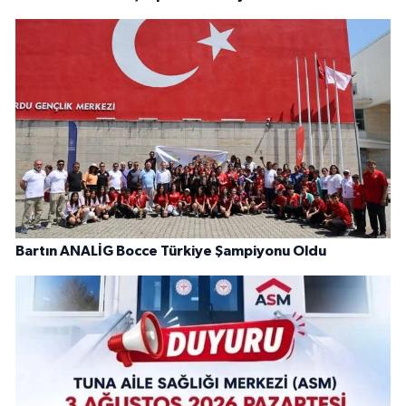
Bartın ANALİG Bocce Türkiye Şampiyonu Oldu