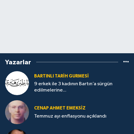
Yazarlar
BARTINLI TARIH GURMESI
9 erkek ile 3 kadının Bartın’a sürgün
edilmelerine...
CENAP AHMET EMEKSİZ
Temmuz ayı enflasyonu açıklandı