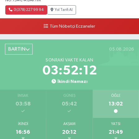
NO:15A-E-A BARTIN
0 (378) 227 99 94
Yol Tarifi Al
Tüm Nöbetçi Eczaneler
BARTIN
05.08.2026
SONRAKI VAKTE KALAN
03:52:11
İkindi Namazı
İMSAK
GÜNEŞ
ÖĞLE
03:58
05:42
13:02
İKINDI
AKŞAM
YATSI
16:56
20:12
21:49