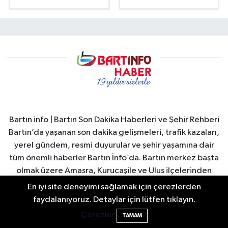
Bartın info | Bartın Son Dakika Haberleri ve Şehir Rehberi
Bartın’da yaşanan son dakika gelişmeleri, trafik kazaları,
yerel gündem, resmi duyurular ve şehir yaşamına dair
tüm önemli haberler Bartın İnfo’da. Bartın merkez başta
olmak üzere Amasra, Kurucaşile ve Ulus ilçelerinden
güncel haberler hızlı ve güvenilir şekilde okuyuculara
En iyi site deneyimi sağlamak için çerezlerden
ulaştırılır. Bartın Valiliği ve Bartın Belediyesi duyuruları,
Bartın TSO'da Ortak Gündem: Ekonomi
17:19
faydalanıyoruz. Detaylar için lütfen tıklayın.
şehirdeki sosyal yaşam, turizm gelişmeleri, ekonomi ve
ve Sektörel Sorunlar
Çerezler
TAMAM
spor haberleri anlık olarak yayınlanır. Ayrıca Bartın