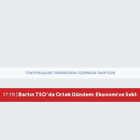
TÜM PIYASALARI TRADINGVIEW ÜZERINDEN TAKIP EDIN
Bartın Medya’dan Bartın TSO’ya Ziyaret
17:11 |
Vali Yardımcısına Çarpmak Pahalıya Patladı
15:17 |
Bartın TSO'da Ortak Gündem: Ekonomi ve Sektö
17:19 |