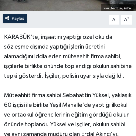
Yerel Yönetimler
Paylaş
-
+
A
A
DÜNYA
KARABÜK'te, inşaatını yaptığı özel okulda
YEREL
sözleşme dışında yaptığı işlerin ücretini
alamadığını iddia eden müteaahit firma sahibi,
işçilerle birlikte önünde toplandığı okulun sahibine
tepki gösterdi. İşçiler, polisin uyarısıyla dağıldı.
Müteahhit firma sahibi Sebahattin Yüksel, yaklaşık
60 işçisi ile birlite Yeşil Mahalle'de yaptığı ilkokul
ve ortaokul öğrencilerinin eğitim gördüğü okulun
önünde toplandı. Yüksel ve işçiler, okulun sahibi
ve aynı zamanda müdürü olan Erdal Akıncı'yı,