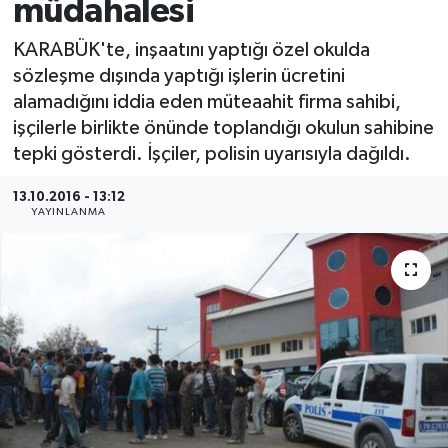
müdahalesi
Medya
KARABÜK'te, inşaatını yaptığı özel okulda
sözleşme dışında yaptığı işlerin ücretini
Sağlık
alamadığını iddia eden müteaahit firma sahibi,
işçilerle birlikte önünde toplandığı okulun sahibine
Sinema
tepki gösterdi. İşçiler, polisin uyarısıyla dağıldı.
Sivil Toplum
13.10.2016 - 13:12
YAYINLANMA
Siyaset
Spor
Tarım
Turizm
Yaşam