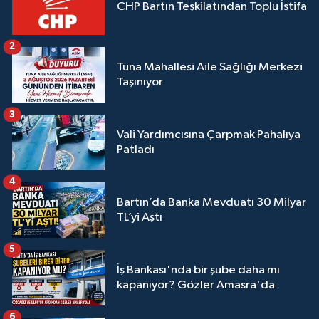
CHP Bartın Teşkilatından Toplu İstifa
2
Tuna Mahallesi Aile Sağlığı Merkezi
Taşınıyor
3
Vali Yardımcısına Çarpmak Pahalıya
Patladı
4
Bartın’da Banka Mevduatı 30 Milyar
TL’yi Aştı
5
İş Bankası'nda bir şube daha mı
kapanıyor? Gözler Amasra'da
6