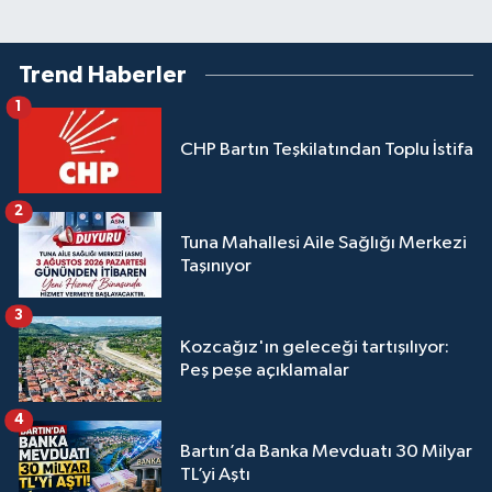
Trend Haberler
1
CHP Bartın Teşkilatından Toplu İstifa
2
Tuna Mahallesi Aile Sağlığı Merkezi
Taşınıyor
3
Kozcağız'ın geleceği tartışılıyor:
Peş peşe açıklamalar
4
Bartın’da Banka Mevduatı 30 Milyar
TL’yi Aştı