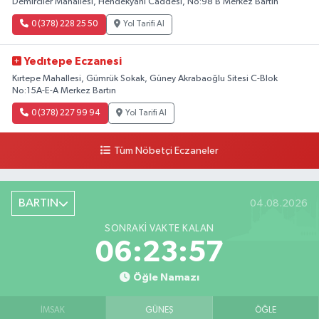
Demirciler Mahallesi, Hendekyanı Caddesi, No:98 B Merkez Bartın
0 (378) 228 25 50
Yol Tarifi Al
Yedıtepe Eczanesi
Kırtepe Mahallesi, Gümrük Sokak, Güney Akrabaoğlu Sitesi C-Blok
No:15A-E-A Merkez Bartın
0 (378) 227 99 94
Yol Tarifi Al
Tüm Nöbetçi Eczaneler
BARTIN
04.08.2026
SONRAKI VAKTE KALAN
06:23:56
Öğle Namazı
İMSAK
GÜNEŞ
ÖĞLE