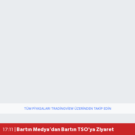
Vali Yardımcısına Çarpmak Pahalıya Patladı
15:17 |
TÜM PIYASALARI TRADINGVIEW ÜZERINDEN TAKIP EDIN
Bartın ANALİG Bocce Türkiye Şampiyonu Oldu
09:08 |
Bartın TSO'da Ortak Gündem: Ekonomi ve Sektö
17:19 |
Bartın Medya’dan Bartın TSO’ya Ziyaret
17:11 |