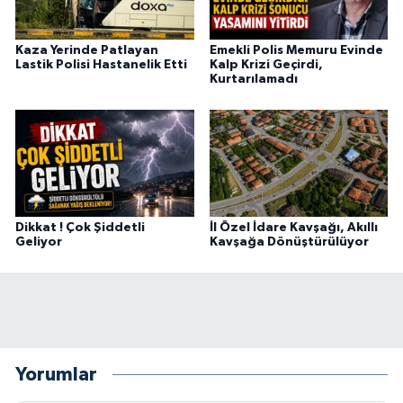
Kaza Yerinde Patlayan
Emekli Polis Memuru Evinde
Lastik Polisi Hastanelik Etti
Kalp Krizi Geçirdi,
Kurtarılamadı
Dikkat ! Çok Şiddetli
İl Özel İdare Kavşağı, Akıllı
Geliyor
Kavşağa Dönüştürülüyor
Yorumlar