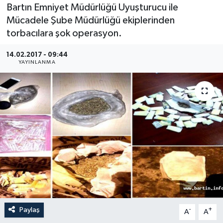
Bartın Emniyet Müdürlüğü Uyuşturucu ile
Medya
Mücadele Şube Müdürlüğü ekiplerinden
torbacılara şok operasyon.
Sağlık
14.02.2017 - 09:44
YAYINLANMA
Sinema
Sivil Toplum
Siyaset
Spor
Tarım
Turizm
Paylaş
-
+
A
A
Yaşam