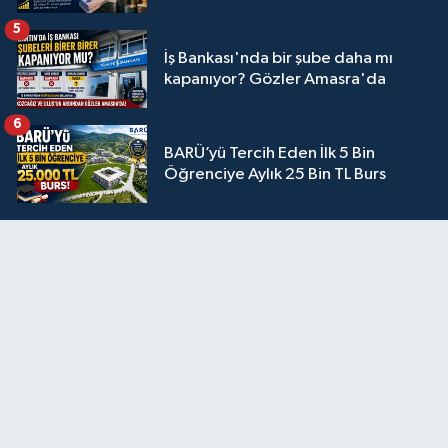
5
İş Bankası'nda bir şube daha mı
kapanıyor? Gözler Amasra'da
6
BARÜ’yü Tercih Eden İlk 5 Bin
Öğrenciye Aylık 25 Bin TL Burs