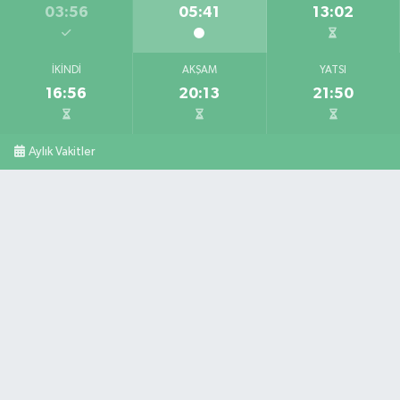
03:56
05:41
13:02
İKINDI
AKŞAM
YATSI
16:56
20:13
21:50
Aylık Vakitler