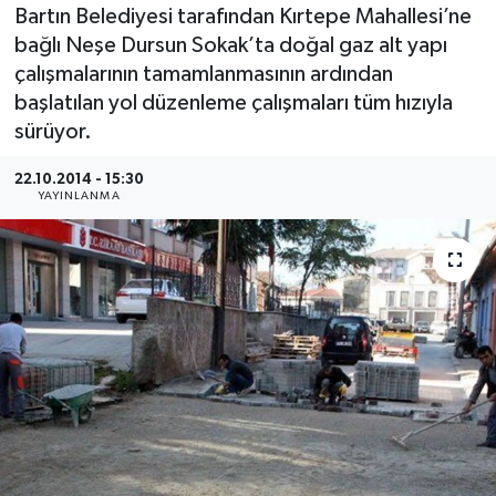
Bartın Belediyesi tarafından Kırtepe Mahallesi’ne
Medya
bağlı Neşe Dursun Sokak’ta doğal gaz alt yapı
çalışmalarının tamamlanmasının ardından
Sağlık
başlatılan yol düzenleme çalışmaları tüm hızıyla
sürüyor.
Sinema
22.10.2014 - 15:30
YAYINLANMA
Sivil Toplum
Siyaset
Spor
Tarım
Turizm
Yaşam