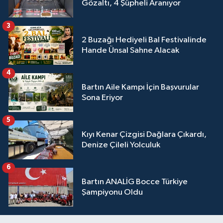
Gözaltı, 4 Şüpheli Aranıyor
3
2 Buzağı Hediyeli Bal Festivalinde
Hande Ünsal Sahne Alacak
4
Bartın Aile Kampı İçin Başvurular
Sona Eriyor
5
Kıyı Kenar Çizgisi Dağlara Çıkardı,
Denize Çileli Yolculuk
6
Bartın ANALİG Bocce Türkiye
Şampiyonu Oldu