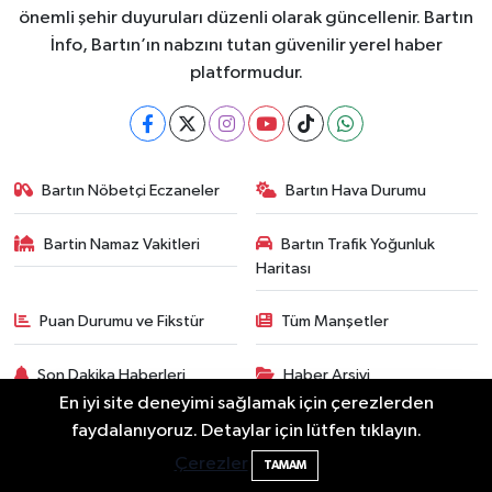
önemli şehir duyuruları düzenli olarak güncellenir. Bartın
İnfo, Bartın’ın nabzını tutan güvenilir yerel haber
platformudur.
Bartın Nöbetçi Eczaneler
Bartın Hava Durumu
Bartin Namaz Vakitleri
Bartın Trafik Yoğunluk
Haritası
Puan Durumu ve Fikstür
Tüm Manşetler
Son Dakika Haberleri
Haber Arşivi
En iyi site deneyimi sağlamak için çerezlerden
faydalanıyoruz. Detaylar için lütfen tıklayın.
Bartın'da nem oranı yüzde 100'e ulaştı
23:12
Çerezler
TAMAM