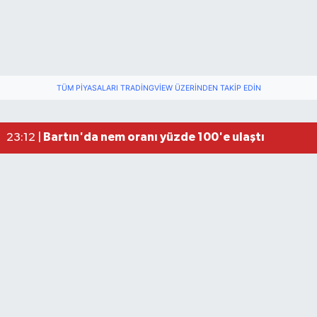
TÜM PIYASALARI TRADINGVIEW ÜZERINDEN TAKIP EDIN
Fındık üreticisinin beklediği haber: TMO fiyatı aç
22:22 |
Elektrik arızasını onanırken akıma kapılan işçi öl
15:21 |
Bartın'da nem oranı yüzde 100'e ulaştı
23:12 |