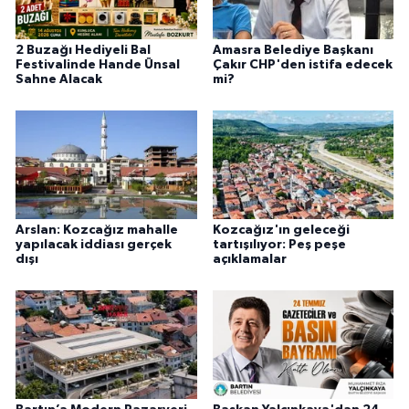
2 Buzağı Hediyeli Bal
Amasra Belediye Başkanı
Festivalinde Hande Ünsal
Çakır CHP'den istifa edecek
Sahne Alacak
mi?
Arslan: Kozcağız mahalle
Kozcağız'ın geleceği
yapılacak iddiası gerçek
tartışılıyor: Peş peşe
dışı
açıklamalar