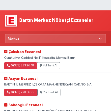
Bartın Merkez Nöbetçi Eczaneler
Çalışkan Eczanesi
Cumhuriyet Caddesi No:11 Kozcağız Merkez Bartın
0 (378) 233 26 48
Yol Tarifi Al
Asıyan Eczanesi
BARTIN ILI MERKEZ ILÇE ORTA MAH.HENDEKYANI CAD.NO:2-A
0 (378) 228 66 99
Yol Tarifi Al
Sakaoglu Eczanesi