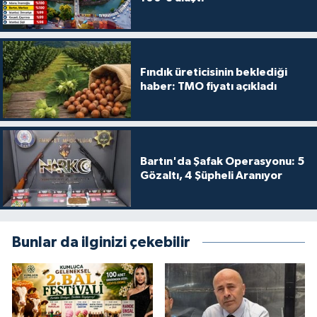
Fındık üreticisinin beklediği
haber: TMO fiyatı açıkladı
Bartın'da Şafak Operasyonu: 5
Gözaltı, 4 Şüpheli Aranıyor
Bunlar da ilginizi çekebilir