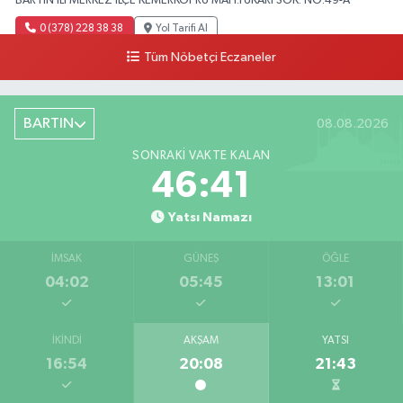
BARTIN ILI MERKEZ ILÇE KEMERKÖPRÜ MAH.YUKARI SOK. NO:49-A
0 (378) 228 38 38
Yol Tarifi Al
Tüm Nöbetçi Eczaneler
BARTIN
08.08.2026
SONRAKI VAKTE KALAN
46:40
Yatsı Namazı
İMSAK
GÜNEŞ
ÖĞLE
04:02
05:45
13:01
İKINDI
AKŞAM
YATSI
16:54
20:08
21:43