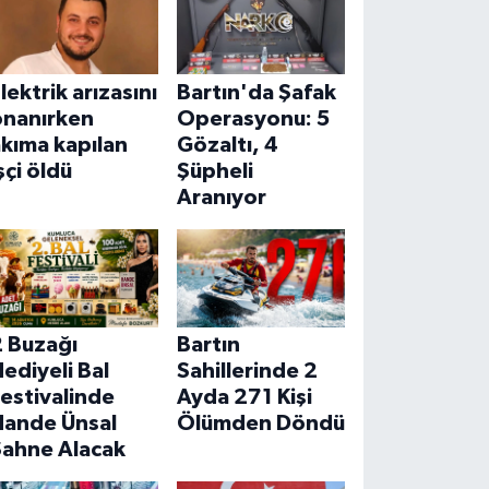
lektrik arızasını
Bartın'da Şafak
onanırken
Operasyonu: 5
kıma kapılan
Gözaltı, 4
şçi öldü
Şüpheli
Aranıyor
2 Buzağı
Bartın
ediyeli Bal
Sahillerinde 2
estivalinde
Ayda 271 Kişi
Hande Ünsal
Ölümden Döndü
Sahne Alacak