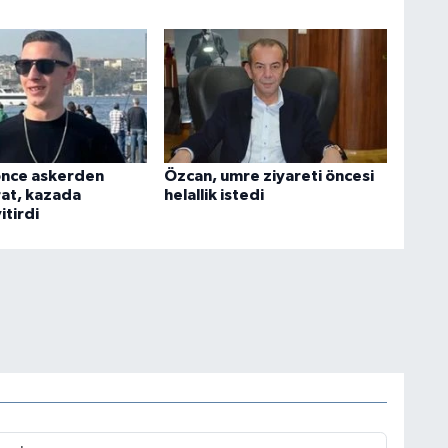
 önce askerden
Özcan, umre ziyareti öncesi
at, kazada
helallik istedi
itirdi