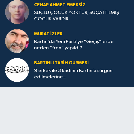
CENAP AHMET EMEKSİZ
SUÇLU ÇOCUK YOKTUR; SUÇA İTİLMİŞ
ÇOCUK VARDIR
MURAT İZLER
Bartın’da Yeni Parti’ye “Geçiş”lerde
neden “fren” yapıldı?
BARTINLI TARIH GURMESI
9 erkek ile 3 kadının Bartın’a sürgün
edilmelerine...