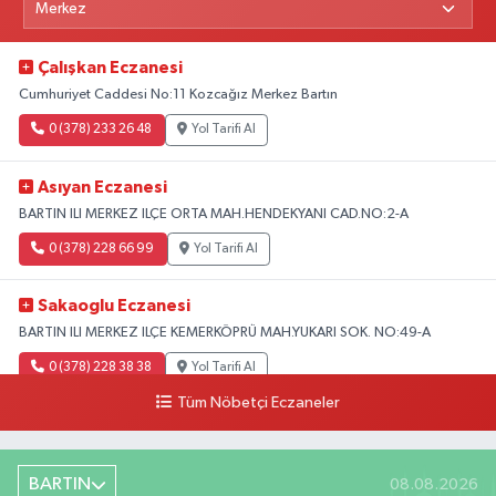
Çalışkan Eczanesi
Cumhuriyet Caddesi No:11 Kozcağız Merkez Bartın
0 (378) 233 26 48
Yol Tarifi Al
Asıyan Eczanesi
BARTIN ILI MERKEZ ILÇE ORTA MAH.HENDEKYANI CAD.NO:2-A
0 (378) 228 66 99
Yol Tarifi Al
Sakaoglu Eczanesi
BARTIN ILI MERKEZ ILÇE KEMERKÖPRÜ MAH.YUKARI SOK. NO:49-A
0 (378) 228 38 38
Yol Tarifi Al
Tüm Nöbetçi Eczaneler
BARTIN
08.08.2026