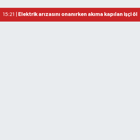
Elektrik arızasını onanırken akıma kapılan işçi öl
15:21 |