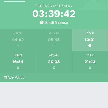
SONRAKI VAKTE KALAN
03:39:41
İkindi Namazı
İMSAK
GÜNEŞ
ÖĞLE
04:02
05:45
13:01
İKINDI
AKŞAM
YATSI
16:54
20:08
21:43
Aylık Vakitler