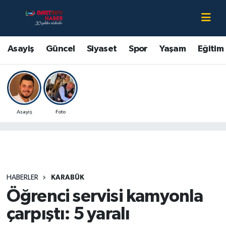
Asayiş
Bartın Nöbetçi Eczaneler
Asayiş
Güncel
Siyaset
Spor
Yaşam
Eğitim
Bartın Hakkında
Bartın Hava Durumu
Çevre
Bartin Namaz Vakitleri
Asayiş
Foto
Eğitim
Bartın Trafik Yoğunluk Haritası
Ekonomi
Süper Lig Puan Durumu ve Fikstür
Güncel
Tüm Manşetler
HABERLER
KARABÜK
Öğrenci servisi kamyonla
Kültür-Sanat
Son Dakika Haberleri
çarpıştı: 5 yaralı
Magazin
Haber Arşivi