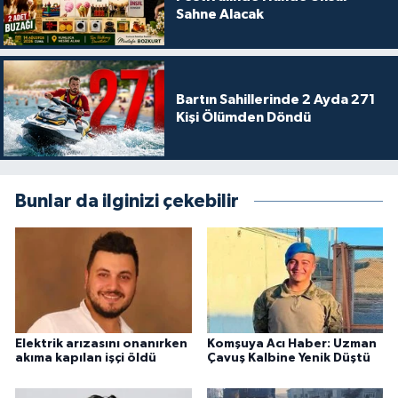
Sahne Alacak
Bartın Sahillerinde 2 Ayda 271
Kişi Ölümden Döndü
Bunlar da ilginizi çekebilir
Elektrik arızasını onanırken
Komşuya Acı Haber: Uzman
akıma kapılan işçi öldü
Çavuş Kalbine Yenik Düştü