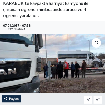
KARABÜK'te kavşakta hafriyat kamyonu ile
Medya
çarpışan öğrenci minibüsünde sürücü ve 4
öğrenci yaralandı.
Sağlık
07.01.2017 - 07:58
YAYINLANMA
Sinema
Sivil Toplum
Siyaset
Spor
Tarım
Turizm
Paylaş
-
+
A
A
Yaşam