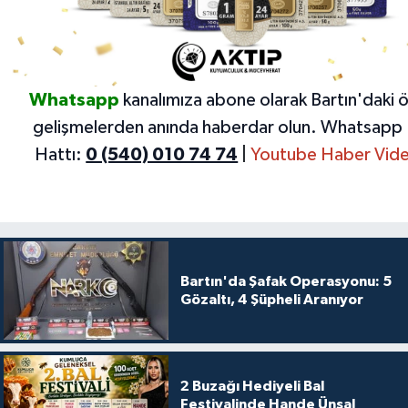
Whatsapp
kanalımıza abone olarak Bartın'daki 
gelişmelerden anında haberdar olun.
Whatsapp 
Hattı:
0 (540) 010 74 74
|
Youtube Haber Vide
Bartın'da Şafak Operasyonu: 5
Gözaltı, 4 Şüpheli Aranıyor
2 Buzağı Hediyeli Bal
Festivalinde Hande Ünsal