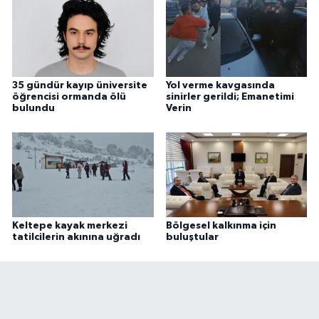
35 gündür kayıp üniversite
Yol verme kavgasında
öğrencisi ormanda ölü
sinirler gerildi; Emanetimi
bulundu
Verin
Keltepe kayak merkezi
Bölgesel kalkınma için
tatilcilerin akınına uğradı
buluştular