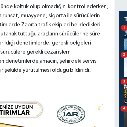
tünde koltuk olup olmadığını kontrol ederken,
in ruhsat, muayyene, sigorta ile sürücülerin
timlerde Zabıta trafik ekipleri belirledikleri
1
 tutanak tuttuğu araçların sürücülerine süre
arıldığı denetimlerde, gerekli belgeleri
sürücülere gerekli cezai işlem
2
len denetimlerde amacın, şehirdeki servis
ir şekilde yürütülmesi olduğu bildirildi.
3
4