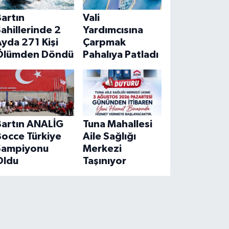
artın
Vali
ahillerinde 2
Yardımcısına
yda 271 Kişi
Çarpmak
Ölümden Döndü
Pahalıya Patladı
Bartın ANALİG
Tuna Mahallesi
Bocce Türkiye
Aile Sağlığı
Şampiyonu
Merkezi
Oldu
Taşınıyor