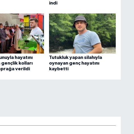
indi
unuyla hayatını
Tutukluk yapan silahıyla
gençlik kolları
oynayan genç hayatını
oprağa verildi
kaybetti