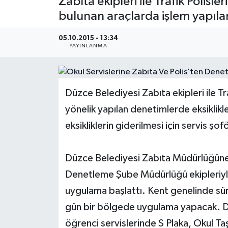
Zabıta ekipleri ile Trafik Polisl
bulunan araçlarda işlem yapılarak
Medya
05.10.2015 - 13:34
Sağlık
YAYINLANMA
Sinema
Düzce Belediyesi Zabıta ekipleri ile Tra
Sivil Toplum
yönelik yapılan denetimlerde eksiklikle
Siyaset
eksikliklerin giderilmesi için servis şof
Spor
Düzce Belediyesi Zabıta Müdürlüğüne 
Denetleme Şube Müdürlüğü ekipleriyle 
Tarım
uygulama başlattı. Kent genelinde süre
Turizm
gün bir bölgede uygulama yapacak. Den
öğrenci servislerinde S Plaka, Okul Taş
Yaşam