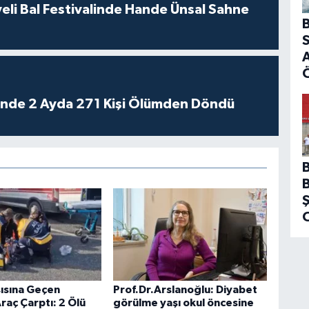
eli Bal Festivalinde Hande Ünsal Sahne
B
S
A
rinde 2 Ayda 271 Kişi Ölümden Döndü
şısına Geçen
Prof.Dr.Arslanoğlu: Diyabet
raç Çarptı: 2 Ölü
görülme yaşı okul öncesine