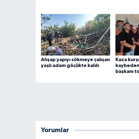
Ahşap yapıyı sökmeye çalışan
Kaza kurş
yaşlı adam göçükte kaldı
kaybeden 
başkanı t
Yorumlar