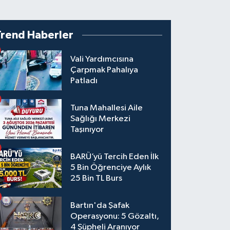
Trend Haberler
Vali Yardımcısına
Çarpmak Pahalıya
Patladı
Tuna Mahallesi Aile
Sağlığı Merkezi
Taşınıyor
BARÜ’yü Tercih Eden İlk
5 Bin Öğrenciye Aylık
25 Bin TL Burs
Bartın'da Şafak
Operasyonu: 5 Gözaltı,
4 Şüpheli Aranıyor