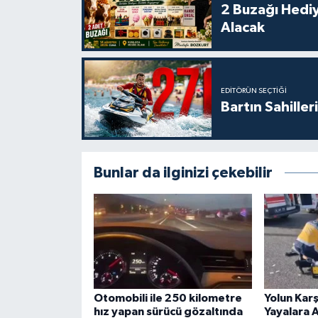
2 Buzağı Hediy
Alacak
EDITÖRÜN SEÇTIĞI
Bartın Sahille
Bunlar da ilginizi çekebilir
Otomobili ile 250 kilometre
Yolun Kar
hız yapan sürücü gözaltında
Yayalara A