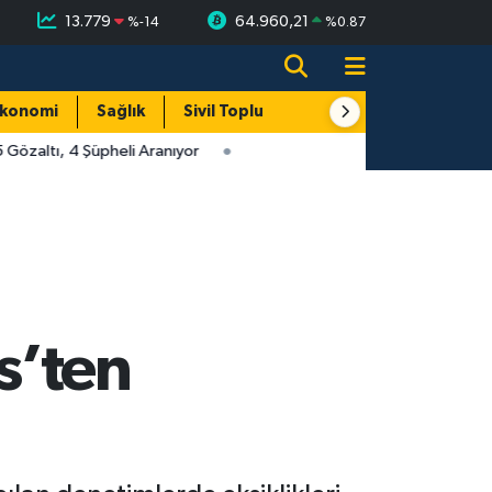
13.779
64.960,21
%
-14
%
0.87
konomi
Sağlık
Sivil Toplum
Turizm
Yerel
Gözaltı, 4 Şüpheli Aranıyor
s’ten