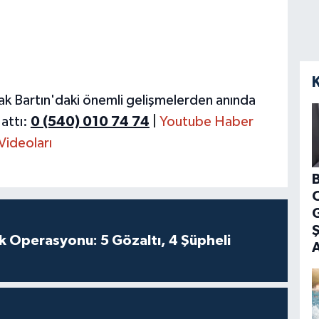
ak Bartın'daki önemli gelişmelerden anında
attı:
0 (540) 010 74 74
|
Youtube Haber
Videoları
B
G
k Operasyonu: 5 Gözaltı, 4 Şüpheli