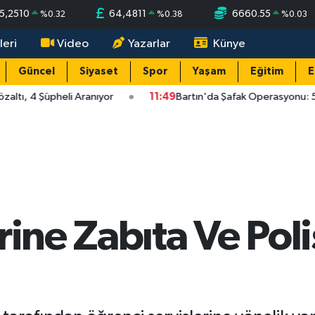
5,2510
64,4811
6660.55
%
0.32
%
0.38
%
0.03
leri
Video
Yazarlar
Künye
Güncel
Siyaset
Spor
Yaşam
Eğitim
E
altı, 4 Şüpheli Aranıyor
11:49
Bartın'da Şafak Operasyonu: 5 
rine Zabıta Ve Poli