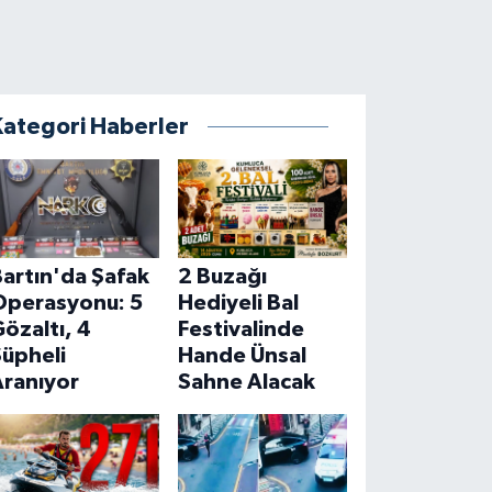
Kategori Haberler
artın'da Şafak
2 Buzağı
Operasyonu: 5
Hediyeli Bal
özaltı, 4
Festivalinde
Şüpheli
Hande Ünsal
Aranıyor
Sahne Alacak