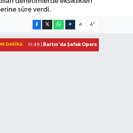
apılan denetimlerde eksiklikleri
lerine süre verdi.
-
+
A
A
ON DAKIKA
Bartın'da Şafak Operasyonu: 5 Gözalt
11:49 |