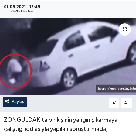
01.08.2021 - 13:49
Medya
YAYINLANMA
Sağlık
Sinema
Sivil Toplum
Siyaset
Spor
Paylaş
-
+
A
A
Tarım
Turizm
ZONGULDAK'ta bir kişinin yangın çıkarmaya
çalıştığı iddiasıyla yapılan soruşturmada,
Yaşam