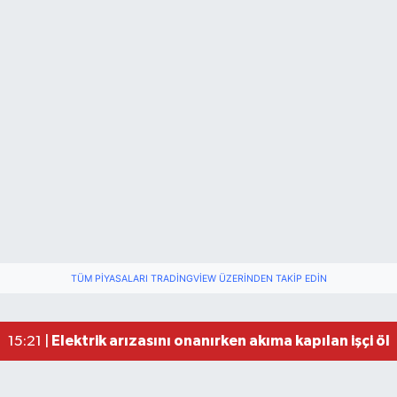
TÜM PIYASALARI TRADINGVIEW ÜZERINDEN TAKIP EDIN
Elektrik arızasını onanırken akıma kapılan işçi öl
15:21 |