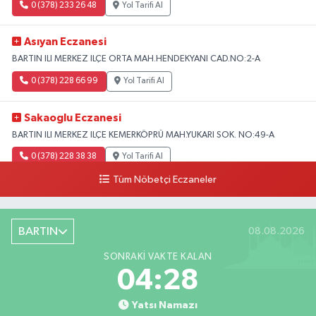
0 (378) 233 26 48
Yol Tarifi Al
Asıyan Eczanesi
BARTIN ILI MERKEZ ILÇE ORTA MAH.HENDEKYANI CAD.NO:2-A
0 (378) 228 66 99
Yol Tarifi Al
Sakaoglu Eczanesi
BARTIN ILI MERKEZ ILÇE KEMERKÖPRÜ MAH.YUKARI SOK. NO:49-A
0 (378) 228 38 38
Yol Tarifi Al
Tüm Nöbetçi Eczaneler
BARTIN
08.08.2026
SONRAKI VAKTE KALAN
04:27
Yatsı Namazı