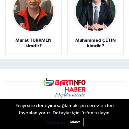
Murat TÜRKMEN
Muhammed ÇETİN
kimdir?
kimdir ?
En iyi site deneyimi sağlamak için çerezlerden
Elektrik arızasını onanırken akıma kapılan
15:21
faydalanıyoruz. Detaylar için lütfen tıklayın.
Bartın info | Bartın Son Dakika Haberleri ve Şehir Rehberi
işçi öldü
Çerezler
TAMAM
Bartın’da yaşanan son dakika gelişmeleri, trafik kazaları,