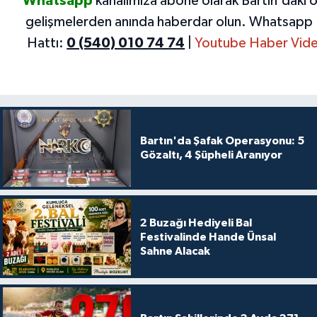
Whatsapp
kanalımıza abone olarak Bartın'daki 
gelişmelerden anında haberdar olun.
Whatsapp 
Hattı:
0 (540) 010 74 74
|
Youtube Haber Vide
Bartın'da Şafak Operasyonu: 5
Gözaltı, 4 Şüpheli Aranıyor
2 Buzağı Hediyeli Bal
Festivalinde Hande Ünsal
Sahne Alacak