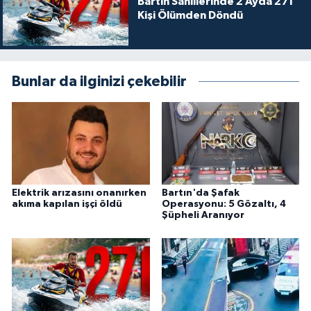
Bartın Sahillerinde 2 Ayda 271
Kişi Ölümden Döndü
Bunlar da ilginizi çekebilir
Elektrik arızasını onanırken
Bartın'da Şafak
akıma kapılan işçi öldü
Operasyonu: 5 Gözaltı, 4
Şüpheli Aranıyor