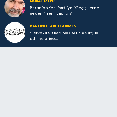
MURAT İZLER
Bartın’da Yeni Parti’ye “Geçiş”lerde
neden “fren” yapıldı?
BARTINLI TARIH GURMESI
9 erkek ile 3 kadının Bartın’a sürgün
edilmelerine...