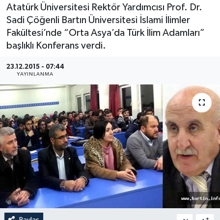
Atatürk Üniversitesi Rektör Yardımcısı Prof. Dr.
Medya
Sadi Çöğenli Bartın Üniversitesi İslami İlimler
Fakültesi’nde “Orta Asya’da Türk İlim Adamları”
Sağlık
başlıklı Konferans verdi.
Sinema
23.12.2015 - 07:44
YAYINLANMA
Sivil Toplum
Siyaset
Spor
Tarım
Turizm
Yaşam
Paylaş
-
+