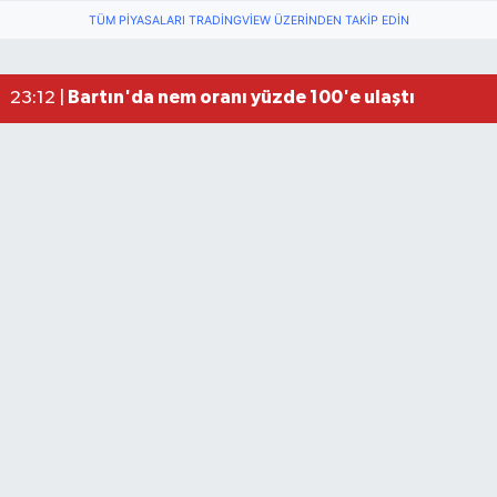
TÜM PIYASALARI TRADINGVIEW ÜZERINDEN TAKIP EDIN
Fındık üreticisinin beklediği haber: TMO fiyatı aç
22:22 |
Elektrik arızasını onanırken akıma kapılan işçi öl
15:21 |
Bartın'da nem oranı yüzde 100'e ulaştı
23:12 |