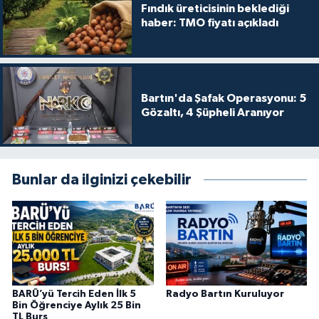
Fındık üreticisinin beklediği
haber: TMO fiyatı açıkladı
Bartın'da Şafak Operasyonu: 5
Gözaltı, 4 Şüpheli Aranıyor
Bunlar da ilginizi çekebilir
BARÜ’yü Tercih Eden İlk 5
Radyo Bartın Kuruluyor
Bin Öğrenciye Aylık 25 Bin
TL Burs