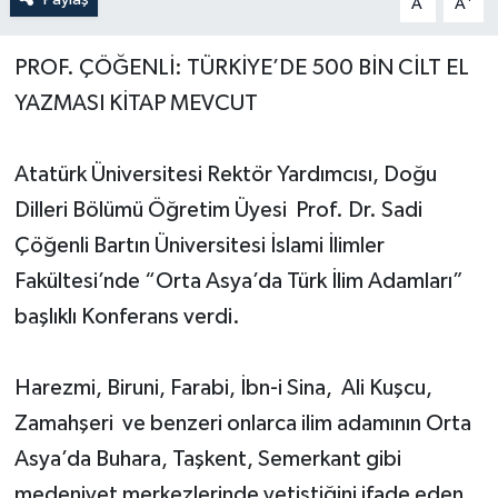
A
A
Yerel Yönetimler
PROF. ÇÖĞENLİ: TÜRKİYE’DE 500 BİN CİLT EL
YAZMASI KİTAP MEVCUT
DÜNYA
YEREL
Atatürk Üniversitesi Rektör Yardımcısı, Doğu
Dilleri Bölümü Öğretim Üyesi Prof. Dr. Sadi
Çöğenli Bartın Üniversitesi İslami İlimler
Fakültesi’nde “Orta Asya’da Türk İlim Adamları”
başlıklı Konferans verdi.
Harezmi, Biruni, Farabi, İbn-i Sina, Ali Kuşcu,
Zamahşeri ve benzeri onlarca ilim adamının Orta
Asya’da Buhara, Taşkent, Semerkant gibi
medeniyet merkezlerinde yetiştiğini ifade eden