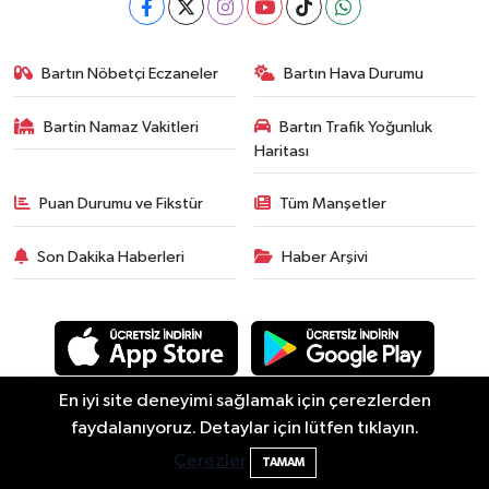
Bartın Nöbetçi Eczaneler
Bartın Hava Durumu
Bartin Namaz Vakitleri
Bartın Trafik Yoğunluk
Haritası
Puan Durumu ve Fikstür
Tüm Manşetler
Son Dakika Haberleri
Haber Arşivi
En iyi site deneyimi sağlamak için çerezlerden
faydalanıyoruz. Detaylar için lütfen tıklayın.
Asayiş
Güncel
Siyaset
Spor
Yaşam
Eğitim
Bartın'da nem oranı yüzde 100'e ulaştı
23:12
Çerezler
Ekonomi
Sağlık
Sivil Toplum
Turizm
Yerel
TAMAM