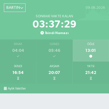
BARTIN
09.08.2026
SONRAKI VAKTE KALAN
03:37:28
İkindi Namazı
İMSAK
GÜNEŞ
ÖĞLE
04:04
05:46
13:01
İKINDI
AKŞAM
YATSI
16:54
20:07
21:42
Aylık Vakitler