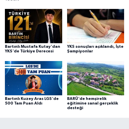
Bartınlı Mustafa Kutay'dan
YKS sonuçları açıklandı, İşte
YKS'de Türkiye Derecesi
Şampiyonlar
Bartınlı Kuzey Aras LGS'de
BARÜ'de hemşirelik
500 Tam Puan Aldı
eğitimine sanal gerçeklik
desteği