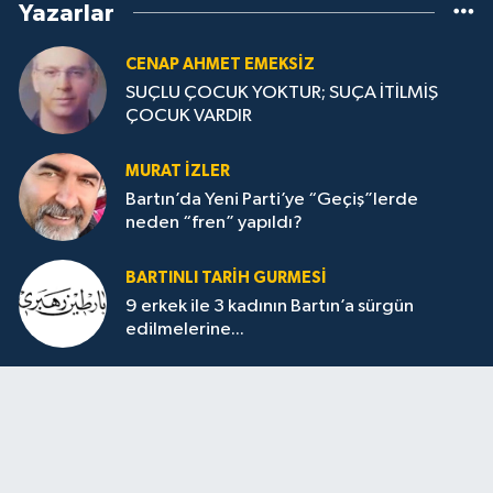
Yazarlar
CENAP AHMET EMEKSİZ
SUÇLU ÇOCUK YOKTUR; SUÇA İTİLMİŞ
ÇOCUK VARDIR
MURAT İZLER
Bartın’da Yeni Parti’ye “Geçiş”lerde
neden “fren” yapıldı?
BARTINLI TARIH GURMESI
9 erkek ile 3 kadının Bartın’a sürgün
edilmelerine...