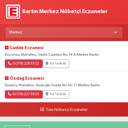
Bartın Merkez Nöbetçi Eczaneler
Cadde Eczanesi
Köyortası Mahallesi, İskele Caddesi No:14 A Merkez Bartın
0 (378) 228 53 32
Yol Tarifi Al
Özdağ Eczanesi
Karaköy Mahallesi, Kadıoğlu Sokak No:60 11 Merkez Bartın
0 (378) 227 56 56
Yol Tarifi Al
Tüm Nöbetçi Eczaneler