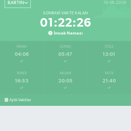
BARTIN
10.08.2026
SONRAKI VAKTE KALAN
01:22:25
İmsak Namazı
İMSAK
GÜNEŞ
ÖĞLE
04:06
05:47
13:01
İKINDI
AKŞAM
YATSI
16:53
20:05
21:40
Aylık Vakitler