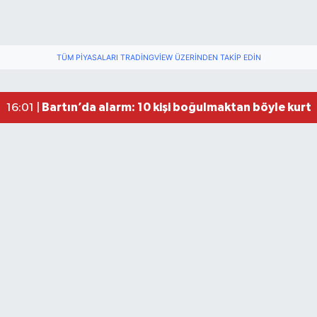
Festivalde at yarışında kaza: 2 at öldü, 1 jokey y
22:47 |
Fındık Üreticilerini Rahatlatan Açıklama: Drakul
21:38 |
TÜM PIYASALARI TRADINGVIEW ÜZERINDEN TAKIP EDIN
Drakula böceği Bartın’da: Fındık için tehlike bü
18:40 |
Valiliğin yasağına rağmen denize giren hakem 
16:30 |
Bartın’da alarm: 10 kişi boğulmaktan böyle kurta
16:01 |