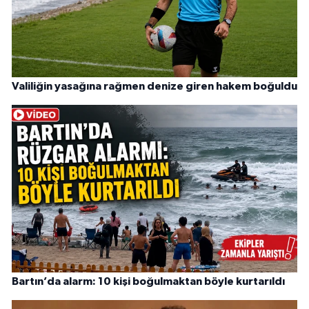
Valiliğin yasağına rağmen denize giren hakem boğuldu
Bartın’da alarm: 10 kişi boğulmaktan böyle kurtarıldı