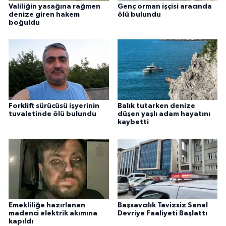
Valiliğin yasağına rağmen
Genç orman işçisi aracında
denize giren hakem
ölü bulundu
boğuldu
Forklift sürücüsü işyerinin
Balık tutarken denize
tuvaletinde ölü bulundu
düşen yaşlı adam hayatını
kaybetti
Emekliliğe hazırlanan
Başsavcılık Tavizsiz Sanal
madenci elektrik akımına
Devriye Faaliyeti Başlattı
kapıldı