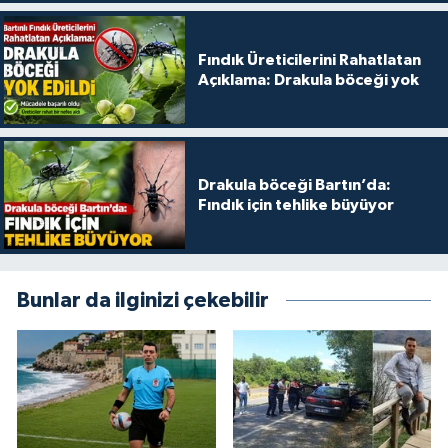
Fındık Üreticilerini Rahatlatan
Açıklama: Drakula böceği yok
Drakula böceği Bartın’da:
Fındık için tehlike büyüyor
Bunlar da ilginizi çekebilir