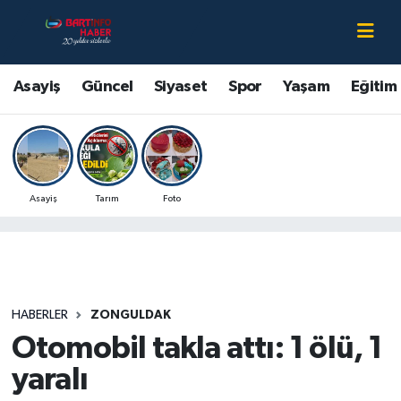
Asayiş
Bartın Nöbetçi Eczaneler
Asayiş
Güncel
Siyaset
Spor
Yaşam
Eğitim
Bartın Hakkında
Bartın Hava Durumu
Çevre
Bartin Namaz Vakitleri
Asayiş
Tarım
Foto
Eğitim
Bartın Trafik Yoğunluk Haritası
Ekonomi
Süper Lig Puan Durumu ve Fikstür
Güncel
Tüm Manşetler
HABERLER
ZONGULDAK
Otomobil takla attı: 1 ölü, 1
Kültür-Sanat
Son Dakika Haberleri
yaralı
Magazin
Haber Arşivi