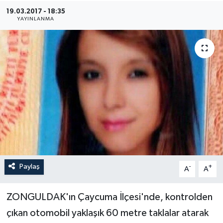
19.03.2017 - 18:35
Medya
YAYINLANMA
Sağlık
Sinema
Sivil Toplum
Siyaset
Spor
Paylaş
-
+
A
A
Tarım
Turizm
ZONGULDAK'ın Çaycuma İlçesi'nde, kontrolden
çıkan otomobil yaklaşık 60 metre taklalar atarak
Yaşam