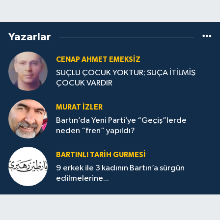
Yazarlar
CENAP AHMET EMEKSİZ
SUÇLU ÇOCUK YOKTUR; SUÇA İTİLMİŞ
ÇOCUK VARDIR
MURAT İZLER
Bartın’da Yeni Parti’ye “Geçiş”lerde
neden “fren” yapıldı?
BARTINLI TARIH GURMESI
9 erkek ile 3 kadının Bartın’a sürgün
edilmelerine...