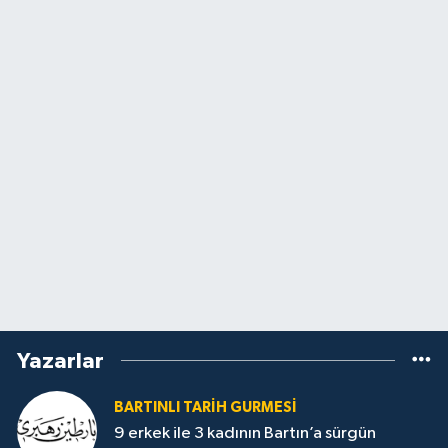
Yazarlar
BARTINLI TARIH GURMESI
9 erkek ile 3 kadının Bartın’a sürgün