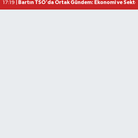
Bartın TSO'da Ortak Gündem: Ekonomi ve Sektö
17:19 |