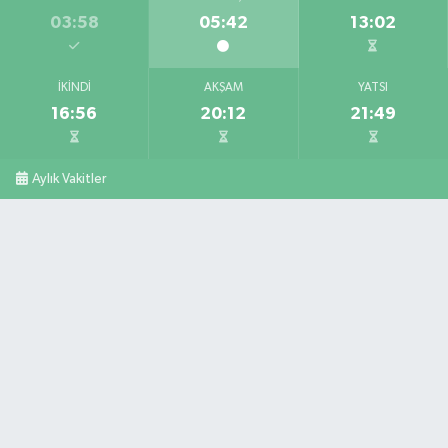
03:58
05:42
13:02
İKINDI
AKŞAM
YATSI
16:56
20:12
21:49
Aylık Vakitler