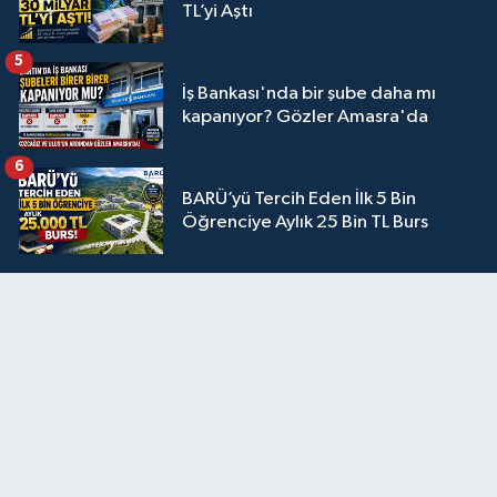
TL’yi Aştı
5
İş Bankası'nda bir şube daha mı
kapanıyor? Gözler Amasra'da
6
BARÜ’yü Tercih Eden İlk 5 Bin
Öğrenciye Aylık 25 Bin TL Burs