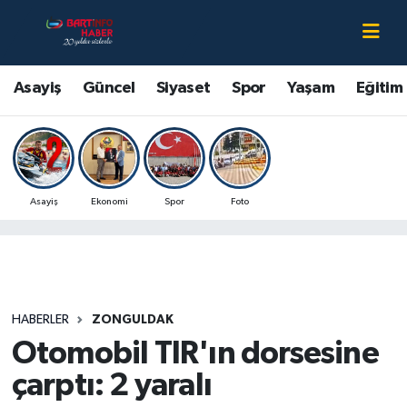
Asayiş
Bartın Nöbetçi Eczaneler
Asayiş
Güncel
Siyaset
Spor
Yaşam
Eğitim
Bartın Hakkında
Bartın Hava Durumu
Çevre
Bartin Namaz Vakitleri
Asayiş
Ekonomi
Spor
Foto
Eğitim
Bartın Trafik Yoğunluk Haritası
Ekonomi
Süper Lig Puan Durumu ve Fikstür
Güncel
Tüm Manşetler
HABERLER
ZONGULDAK
Otomobil TIR'ın dorsesine
Kültür-Sanat
Son Dakika Haberleri
çarptı: 2 yaralı
Magazin
Haber Arşivi