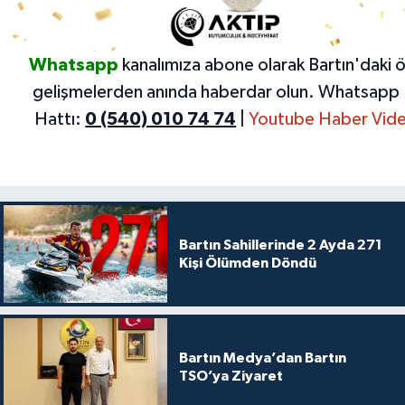
Whatsapp
kanalımıza abone olarak Bartın'daki 
gelişmelerden anında haberdar olun.
Whatsapp 
Hattı:
0 (540) 010 74 74
|
Youtube Haber Vide
Bartın Sahillerinde 2 Ayda 271
Kişi Ölümden Döndü
Bartın Medya’dan Bartın
TSO’ya Ziyaret