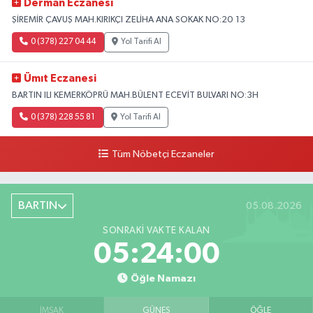
Derman Eczanesi
ŞİREMİR ÇAVUŞ MAH.KIRIKÇI ZELİHA ANA SOKAK NO:20 13
0 (378) 227 04 44
Yol Tarifi Al
Ümıt Eczanesi
BARTIN ILI KEMERKÖPRÜ MAH.BÜLENT ECEVİT BULVARI NO:3H
0 (378) 228 55 81
Yol Tarifi Al
Tüm Nöbetçi Eczaneler
BARTIN
05.08.2026
SONRAKI VAKTE KALAN
05:23:59
Öğle Namazı
İMSAK
GÜNEŞ
ÖĞLE