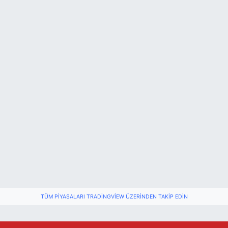
Bartın Medya’dan Bartın TSO’ya Ziyaret
17:11 |
TÜM PIYASALARI TRADINGVIEW ÜZERINDEN TAKIP EDIN
Vali Yardımcısına Çarpmak Pahalıya Patladı
15:17 |
Bartın Sahillerinde 2 Ayda 271 Kişi Ölümden Dö
10:43 |