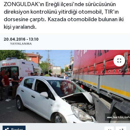
ZONGULDAK'ın Ereğli ilçesi'nde sürücüsünün
Medya
direksiyon kontrolünü yitirdiği otomobil, TIR'ın
dorsesine çarptı. Kazada otomobilde bulunan iki
Sağlık
kişi yaralandı.
Sinema
20.04.2016 - 13:10
YAYINLANMA
Sivil Toplum
Siyaset
Spor
Tarım
Turizm
Yaşam
Paylaş
-
+