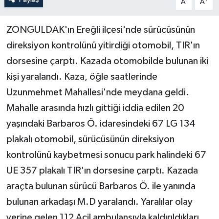
A
A
Yerel Yönetimler
ZONGULDAK'ın Ereğli ilçesi'nde sürücüsünün
direksiyon kontrolünü yitirdiği otomobil, TIR'ın
DÜNYA
dorsesine çarptı. Kazada otomobilde bulunan iki
YEREL
kişi yaralandı. Kaza, öğle saatlerinde
Uzunmehmet Mahallesi'nde meydana geldi.
Mahalle arasında hızlı gittiği iddia edilen 20
yaşındaki Barbaros Ö. idaresindeki 67 LG 134
plakalı otomobil, sürücüsünün direksiyon
kontrolünü kaybetmesi sonucu park halindeki 67
UE 357 plakalı TIR'ın dorsesine çarptı. Kazada
araçta bulunan sürücü Barbaros Ö. ile yanında
bulunan arkadaşı M.D yaralandı. Yaralılar olay
yerine gelen 112 Acil ambulansıyla kaldırıldıkları