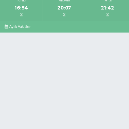
İKINDI
AKŞAM
YATSI
16:54
20:07
21:42
Aylık Vakitler