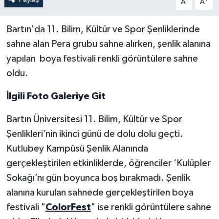
A
A
Yerel Yönetimler
Bartın'da 11. Bilim, Kültür ve Spor Şenliklerinde
sahne alan Pera grubu sahne alırken, şenlik alanına
DÜNYA
yapılan boya festivali renkli görüntülere sahne
oldu.
YEREL
İlgili Foto Galeriye Git
Bartın Üniversitesi 11. Bilim, Kültür ve Spor
Şenlikleri’nin ikinci günü de dolu dolu geçti.
Kutlubey Kampüsü Şenlik Alanında
gerçekleştirilen etkinliklerde, öğrenciler ‘Kulüpler
Sokağı’nı gün boyunca boş bırakmadı. Şenlik
alanına kurulan sahnede gerçekleştirilen boya
festivali "
ColorFest
" ise renkli görüntülere sahne