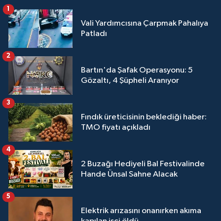
1
Vali Yardımcısına Çarpmak Pahalıya
Patladı
2
Bartın'da Şafak Operasyonu: 5
Gözaltı, 4 Şüpheli Aranıyor
3
Fındık üreticisinin beklediği haber:
TMO fiyatı açıkladı
4
2 Buzağı Hediyeli Bal Festivalinde
Hande Ünsal Sahne Alacak
5
Elektrik arızasını onanırken akıma