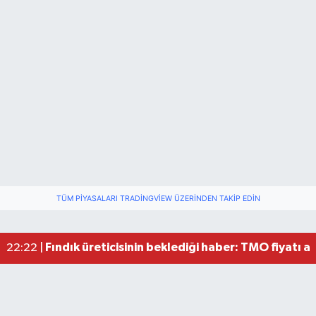
Drakula böceği Bartın’da: Fındık için tehlike bü
18:40 |
Valiliğin yasağına rağmen denize giren hakem 
16:30 |
TÜM PIYASALARI TRADINGVIEW ÜZERINDEN TAKIP EDIN
Bartın’da alarm: 10 kişi boğulmaktan böyle kurta
16:01 |
Bartın'da nem oranı yüzde 100'e ulaştı
23:12 |
Fındık üreticisinin beklediği haber: TMO fiyatı aç
22:22 |