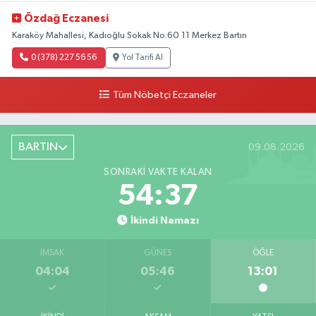
Özdağ Eczanesi
Karaköy Mahallesi, Kadıoğlu Sokak No:60 11 Merkez Bartın
0 (378) 227 56 56
Yol Tarifi Al
Tüm Nöbetçi Eczaneler
BARTIN
09.08.2026
SONRAKI VAKTE KALAN
54:36
İkindi Namazı
İMSAK
GÜNEŞ
ÖĞLE
04:04
05:46
13:01