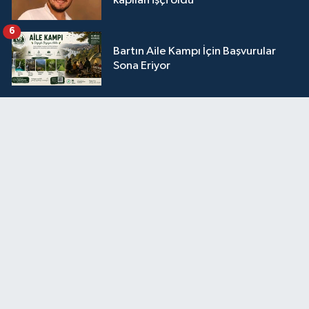
kapılan işçi öldü
6
Bartın Aile Kampı İçin Başvurular
Sona Eriyor