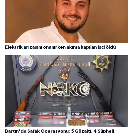
Elektrik arızasını onanırken akıma kapılan işçi öldü
Bartın'da Şafak Operasyonu: 5 Gözaltı, 4 Şüpheli