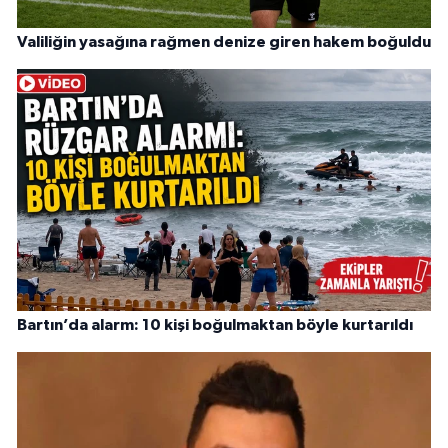
Valiliğin yasağına rağmen denize giren hakem boğuldu
Bartın’da alarm: 10 kişi boğulmaktan böyle kurtarıldı