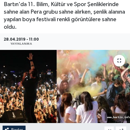
Bartın'da 11. Bilim, Kültür ve Spor Şenliklerinde
Medya
sahne alan Pera grubu sahne alırken, şenlik alanına
yapılan boya festivali renkli görüntülere sahne
Sağlık
oldu.
Sinema
28.04.2019 - 11:00
YAYINLANMA
Sivil Toplum
Siyaset
Spor
Tarım
Turizm
Yaşam
Paylaş
-
+