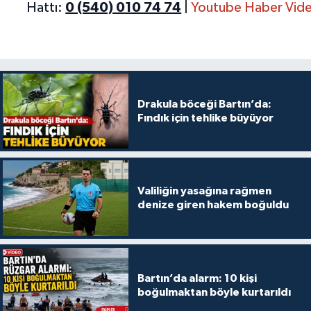
Hattı:
0 (540) 010 74 74
|
Youtube Haber Vide
Drakula böceği Bartın’da:
Fındık için tehlike büyüyor
Valiliğin yasağına rağmen
denize giren hakem boğuldu
Bartın’da alarm: 10 kişi
boğulmaktan böyle kurtarıldı