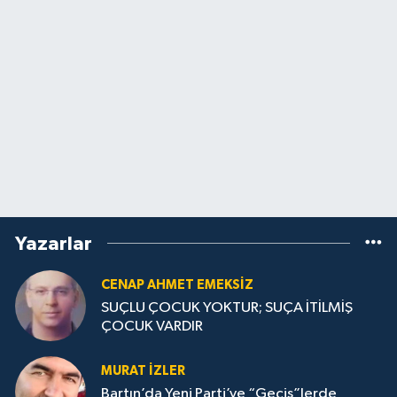
Yazarlar
CENAP AHMET EMEKSİZ
SUÇLU ÇOCUK YOKTUR; SUÇA İTİLMİŞ
ÇOCUK VARDIR
MURAT İZLER
Bartın’da Yeni Parti’ye “Geçiş”lerde