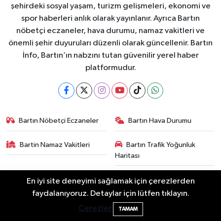
şehirdeki sosyal yaşam, turizm gelişmeleri, ekonomi ve
spor haberleri anlık olarak yayınlanır. Ayrıca Bartın
nöbetçi eczaneler, hava durumu, namaz vakitleri ve
önemli şehir duyuruları düzenli olarak güncellenir. Bartın
İnfo, Bartın’ın nabzını tutan güvenilir yerel haber
platformudur.
Bartın Nöbetçi Eczaneler
Bartın Hava Durumu
Bartin Namaz Vakitleri
Bartın Trafik Yoğunluk
Haritası
Puan Durumu ve Fikstür
Tüm Manşetler
En iyi site deneyimi sağlamak için çerezlerden
Drakula böceği Bartın’da: Fındık için
18:40
faydalanıyoruz. Detaylar için lütfen tıklayın.
tehlike büyüyor
Son Dakika Haberleri
Haber Arşivi
Çerezler
TAMAM