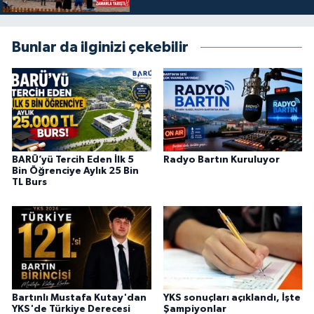
Bunlar da ilginizi çekebilir
BARÜ’yü Tercih Eden İlk 5
Radyo Bartın Kuruluyor
Bin Öğrenciye Aylık 25 Bin
TL Burs
Bartınlı Mustafa Kutay'dan
YKS sonuçları açıklandı, İşte
YKS'de Türkiye Derecesi
Şampiyonlar