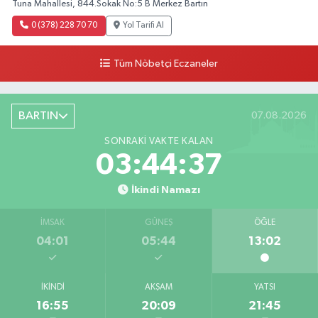
Tuna Mahallesi, 844.Sokak No:5 B Merkez Bartın
0 (378) 228 70 70
Yol Tarifi Al
Tüm Nöbetçi Eczaneler
BARTIN
07.08.2026
SONRAKI VAKTE KALAN
03:44:36
İkindi Namazı
İMSAK
GÜNEŞ
ÖĞLE
04:01
05:44
13:02
İKINDI
AKŞAM
YATSI
16:55
20:09
21:45