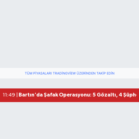
TÜM PIYASALARI TRADINGVIEW ÜZERINDEN TAKIP EDIN
Bartın'da Şafak Operasyonu: 5 Gözaltı, 4 Şüphel
11:49 |