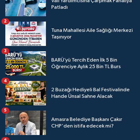
Vali Yardımcısına Çarpmak Pahalıya
Patladı
2
Tuna Mahallesi Aile Sağlığı Merkezi
Taşınıyor
3
BARÜ’yü Tercih Eden İlk 5 Bin
Öğrenciye Aylık 25 Bin TL Burs
4
2 Buzağı Hediyeli Bal Festivalinde
Hande Ünsal Sahne Alacak
5
Amasra Belediye Başkanı Çakır
CHP'den istifa edecek mi?