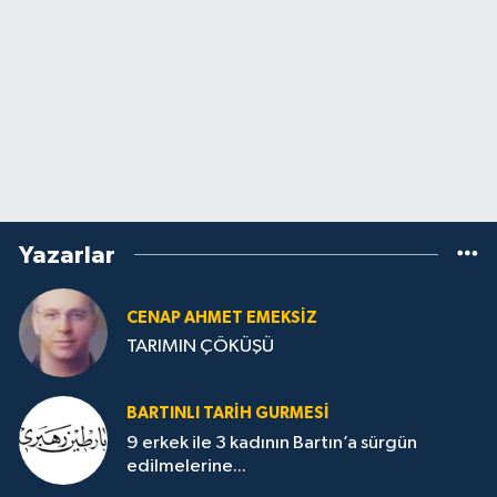
Yazarlar
CENAP AHMET EMEKSİZ
TARIMIN ÇÖKÜŞÜ
BARTINLI TARIH GURMESI
9 erkek ile 3 kadının Bartın’a sürgün
edilmelerine...