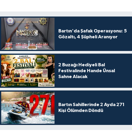
Bartın'da Şafak Operasyonu: 5
Gözaltı, 4 Şüpheli Aranıyor
2 Buzağı Hediyeli Bal
Festivalinde Hande Ünsal
Sahne Alacak
Bartın Sahillerinde 2 Ayda 271
Kişi Ölümden Döndü