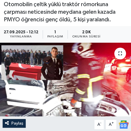
Otomobilin çeltik yüklü traktör römorkuna
Medya
çarpması neticesinde meydana gelen kazada
PMYO öğrencisi genç öldü, 5 kişi yaralandı.
Sağlık
27.09.2025 - 12:12
1
2 DK
YAYINLANMA
PAYLAŞIM
OKUNMA SÜRESI
Sinema
Sivil Toplum
Siyaset
Spor
Tarım
Turizm
Paylaş
-
+
A
A
Yaşam