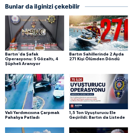
Bunlar da ilginizi çekebilir
Bartın'da Şafak
Bartın Sahillerinde 2 Ayda
Operasyonu: 5 Gözaltı, 4
271 Kişi Ölümden Döndü
Şüpheli Aranıyor
Vali Yardımcısına Çarpmak
1,5 Ton Uyuşturucu Ele
Pahalıya Patladı
Geçirildi: Bartın da Listede