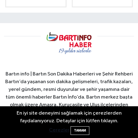
Bartın info | Bartın Son Dakika Haberleri ve Şehir Rehberi
Bartın’da yaşanan son dakika gelişmeleri, trafik kazaları,
yerel gündem, resmi duyurular ve şehir yaşamına dair
tüm önemli haberler Bartın İnfo’da. Bartın merkez başta
olmak üzere Amasra, Kurucaşile ve Ulus ilçelerinden
güncel haberler hızlı ve güvenilir şekilde okuyuculara
En iyi site deneyimi sağlamak için çerezlerden
ulaştırılır. Bartın Valiliği ve Bartın Belediyesi duyuruları,
Bartın'da Şafak Operasyonu: 5 Gözaltı, 4
11:49
faydalanıyoruz. Detaylar için lütfen tıklayın.
Şüpheli Aranıyor
şehirdeki sosyal yaşam, turizm gelişmeleri, ekonomi ve
Çerezler
TAMAM
spor haberleri anlık olarak yayınlanır. Ayrıca Bartın