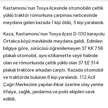
Kastamonu'nun Tosya ilçesinde otomobilin çeltik
Yerel Yönetimler
yüklü traktör römorkuna çarpması neticesinde
meydana gelen kazada 1 kişi öldü, 5 kişi yaralandı.
DÜNYA
Kaza, Kastamonu'nun Tosya ilçesi D-100 karayolu
YEREL
Ortalıca köyü mevkiinde meydana geldi. Edinilen
bilgiye göre, sürücüsü öğrenilemeyen 37 KK 756
plakalı otomobil, aynı istikamette seyir halinde
olan ve römorkunda çeltik yüklü olan 37 EE 514
plakalı traktöre arkadan çarptı. Kazada otomobil
ve traktörde bulunan 6 kişi yaralandı. 112 Acil
Çağrı Merkezine yapılan ihbar üzerine olay yerine
itfaiye, sağlık, jandarma ve polis ekipleri sevk
edildi.