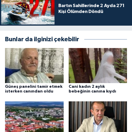
Bartın Sahillerinde 2 Ayda 271
Kişi Ölümden Döndü
Bunlar da ilginizi çekebilir
Güneş panelini tamir etmek
Cani kadın 2 aylık
isterken canından oldu
bebeğinin canına kıydı