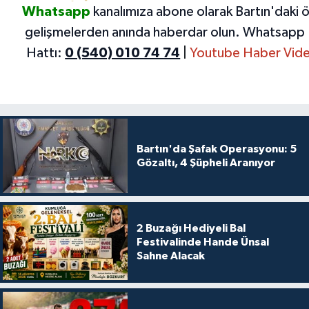
Whatsapp
kanalımıza abone olarak Bartın'daki 
gelişmelerden anında haberdar olun.
Whatsapp 
Hattı:
0 (540) 010 74 74
|
Youtube Haber Vide
Bartın'da Şafak Operasyonu: 5
Gözaltı, 4 Şüpheli Aranıyor
2 Buzağı Hediyeli Bal
Festivalinde Hande Ünsal
Sahne Alacak