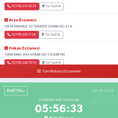
0 (378) 233 45 38
Yol Tarifi Al
Arzu Eczanesi
ORTA MAHALLE SU TERAZİSİ SOKAK NO:21 A
0 (378) 228 11 28
Yol Tarifi Al
Hakan Eczanesi
TUNA MAH. 844.SOKAK NO:5 B BARTIN
0 (378) 228 70 70
Yol Tarifi Al
Tüm Nöbetçi Eczaneler
BARTIN
08.08.2026
SONRAKI VAKTE KALAN
05:56:32