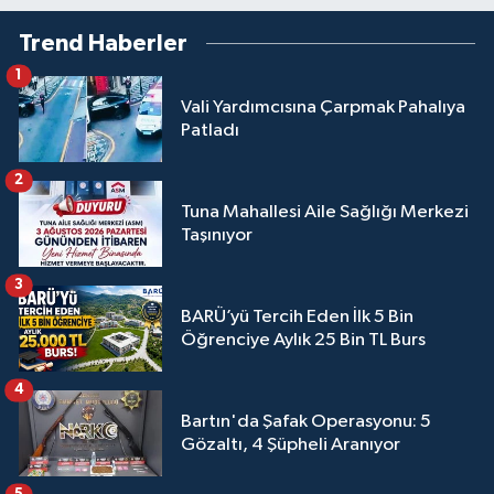
Trend Haberler
1
Vali Yardımcısına Çarpmak Pahalıya
Patladı
2
Tuna Mahallesi Aile Sağlığı Merkezi
Taşınıyor
3
BARÜ’yü Tercih Eden İlk 5 Bin
Öğrenciye Aylık 25 Bin TL Burs
4
Bartın'da Şafak Operasyonu: 5
Gözaltı, 4 Şüpheli Aranıyor