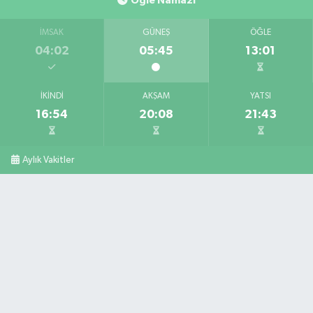
Öğle Namazı
İMSAK
GÜNEŞ
ÖĞLE
04:02
05:45
13:01
İKINDI
AKŞAM
YATSI
16:54
20:08
21:43
Aylık Vakitler