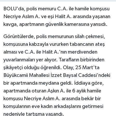
BOLU'da, polis memuru C.A. ile hamile komşusu
Yerel Yönetimler
Necriye Aslım A. ve eşi Halit A. arasında yaşanan
kavga, apartmanın güvenlik kamerasına yansıdı.
DÜNYA
Görüntülerde, polis memurunun silah çekmesi,
YEREL
komşusuna kabzayla vururken tabancanın ateş
alması ve C.A. ile Halit A.'nın merdivenden
yuvarlanmaları yer alıyor. Tarafların birbirinden
şikâyetçi olduğu öğrenildi. Olay, 25 Mart'ta
Büyükcamii Mahallesi İzzet Baysal Caddesi'ndeki
bir apartmanda meydana geldi. İddiaya göre,
apartmanda oturan Aşkın A. ile 6 aylık hamile
komşusu Necriye Aslım A. arasında bekâr bir
komşularının eve kadın arkadaşlarını getirmesi
nedeniyle tartışma yaşandı.