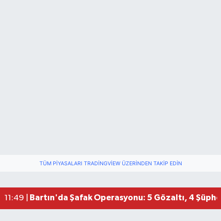
TÜM PIYASALARI TRADINGVIEW ÜZERINDEN TAKIP EDIN
Bartın'da Şafak Operasyonu: 5 Gözaltı, 4 Şüphel
11:49 |