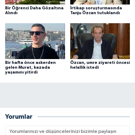
Bir Öğrenci Daha Gözaltına
İrtikap soruşturmasında
Alındı
Tanju Özcan tutuklandı
Bir hafta önce askerden
Özcan, umre ziyareti öncesi
gelen Murat, kazada
helallik istedi
yaşamını yitirdi
Yorumlar