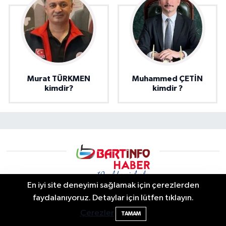
Murat TÜRKMEN
Muhammed ÇETİN
kimdir?
kimdir ?
En iyi site deneyimi sağlamak için çerezlerden
Bartın'da Şafak Operasyonu: 5 Gözaltı, 4
11:49
faydalanıyoruz. Detaylar için lütfen tıklayın.
Şüpheli Aranıyor
Bartın info | Bartın Son Dakika Haberleri ve Şehir Rehberi
Çerezler
TAMAM
Bartın’da yaşanan son dakika gelişmeleri, trafik kazaları,