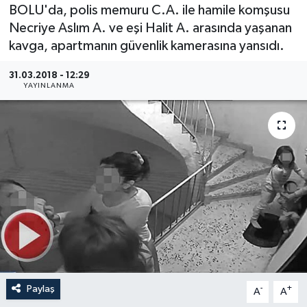
BOLU'da, polis memuru C.A. ile hamile komşusu
Medya
Necriye Aslım A. ve eşi Halit A. arasında yaşanan
kavga, apartmanın güvenlik kamerasına yansıdı.
Sağlık
31.03.2018 - 12:29
YAYINLANMA
Sinema
Sivil Toplum
Siyaset
Spor
Tarım
Turizm
Paylaş
-
+
A
A
Yaşam